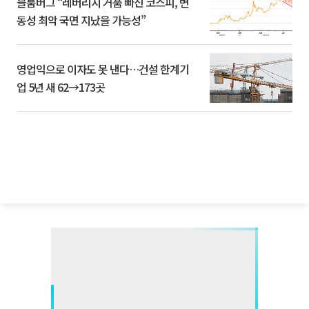
블룸버그 “레버리지 거품 빠진 코스피, 변
동성 최악 국면 지났을 가능성”
영업익으로 이자도 못 낸다…건설 한계기
업 5년 새 62→173곳