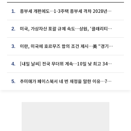
종부세 개편에도…1·3주택 종부세 격차 2028년부터 확대
1.
미국, 가상자산 포괄 규제 속도…상원, ‘클래리티법’ 9월 절차투표 추진
2.
이란, 미국에 호르무즈 합의 조건 제시…美 “경기 아직 안 끝나” [종합]
3.
[내일 날씨] 전국 무더위 계속…10일 낮 최고 34도 육박
4.
추미애가 페이스북서 네 번 재정을 말한 이유…7700억 추경 열쇠는 도의회에
5.