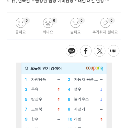
日, 한국산 도금강판 덤핑 예비판정…내년 대일 철강 수출 ‘빨간불’
0
0
0
0
좋아요
화나요
슬퍼요
추가취재 원해요