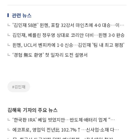
관련 뉴스
'김민재 58분' 뮌헨, 포칼 32강서 마인츠에 4-0 대승…이재성·홍현석 결장
김민재, 베를린 정우영 상대로 코리안 더비…뮌헨 3-0 완승
뮌헨, UCL서 벤피카에 1-0 신승…김민재 '팀 내 최고 평점'
‘경험 無도 환영’ 첫 일자리 도전 설명서
#김민재
김해욱 기자의 주요 뉴스
‘한국판 IRA’ 베일 벗었지만…반도체·배터리 업계 “시행령이 관건”
에코프로, 영업익 전년比 102.7%↑…신사업·소재 다각화 박차