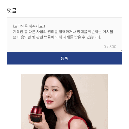
댓글
0 / 300