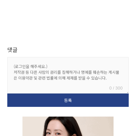
댓글
0 / 300