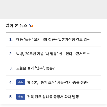
많이 본 뉴스
태풍 '돌핀' 오키나와 접근…일본기상청 경로 업데이트
1.
빅뱅, 20주년 기념 '새 뱅봉' 선보인다⋯콘서트 앞두고 팝업 개최
2.
오늘은 절기 '입추', 뜻은?
3.
합수본, '통계 조작' 서울·경기·충북 선관위 등 추가 압수수색
속보
4.
전북 완주 삼례읍 공장서 화재 발생
속보
5.