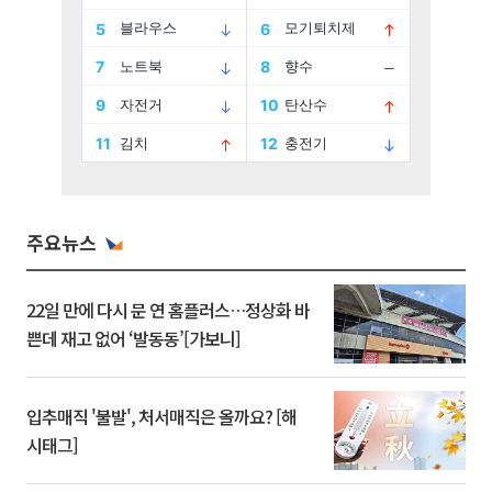
주요뉴스
22일 만에 다시 문 연 홈플러스…정상화 바
쁜데 재고 없어 ‘발동동’[가보니]
입추매직 '불발', 처서매직은 올까요? [해
시태그]