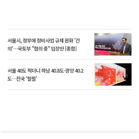
서울시, 정부에 정비사업 규제 완화 '건
의'⋯국토부 "협의 중" 입장만 [종합]
서울 40도 찍더니 하남 40.8도·광양 40.2
도…전국 '펄펄'