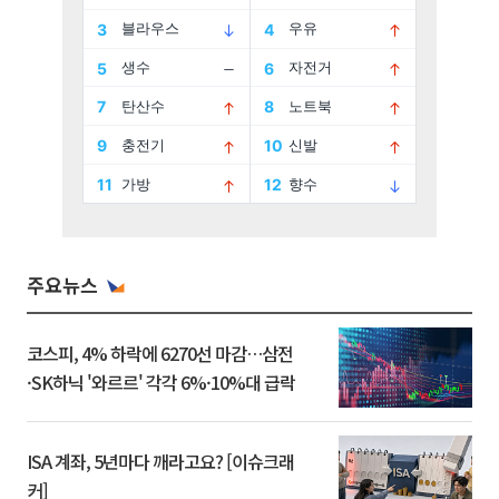
주요뉴스
코스피, 4% 하락에 6270선 마감…삼전
·SK하닉 '와르르' 각각 6%·10%대 급락
ISA 계좌, 5년마다 깨라고요? [이슈크래
커]