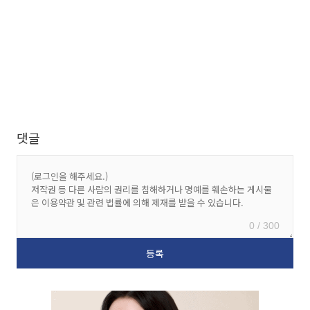
댓글
0 / 300