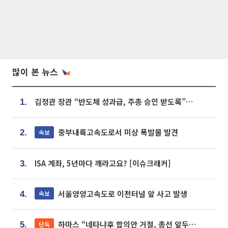
많이 본 뉴스
김정관 장관 “반도체 성과급, 주총 승인 받도록”…상법·자본시장법 개정 시사
1.
중부내륙고속도로서 미상 폭발물 발견
속보
2.
ISA 계좌, 5년마다 깨라고요? [이슈크래커]
3.
서울양양고속도로 이천터널 앞 사고 발생
속보
4.
하마스 “네타냐후 합의안 거절, 총선 앞두고 시간 끌기”
단독
5.