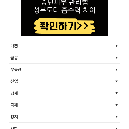
마켓
금융
부동산
산업
경제
국제
정치
사회