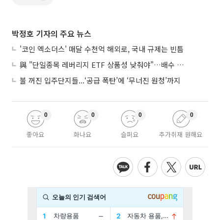
박정호 기자의 주요 뉴스
'코인 엑소더스' 매달 수천억 해외로, 국내 규제는 빈틈
與 "단일종목 레버리지 ETF 상품성 낮춰야"…배수 조정안도 거론
불 꺼진 입주단지들...‘공급 폭탄’에 ‘무너진 원청’까지
0
0
0
0
좋아요
화나요
슬퍼요
추가취재 원해요