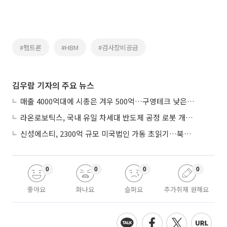
#펨트론
#HBM
#검사장비공급
김우람 기자의 주요 뉴스
매출 4000억대에 시총은 겨우 500억…구영테크 낮은 몸값에 저가 승계 마무리
라온로보틱스, 국내 유일 차세대 반도체 공정 로봇 개발 ‘고객사 테스트 진행’
신성에스티, 2300억 규모 미국법인 가동 초읽기…북미 ESS 공략 본격화
0
0
0
0
좋아요
화나요
슬퍼요
추가취재 원해요