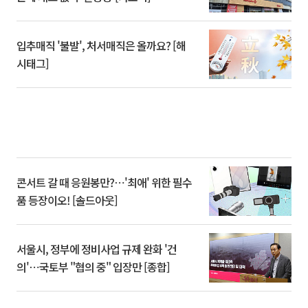
입추매직 '불발', 처서매직은 올까요? [해
시태그]
콘서트 갈 때 응원봉만?⋯'최애' 위한 필수
품 등장이오! [솔드아웃]
서울시, 정부에 정비사업 규제 완화 '건
의'⋯국토부 "협의 중" 입장만 [종합]