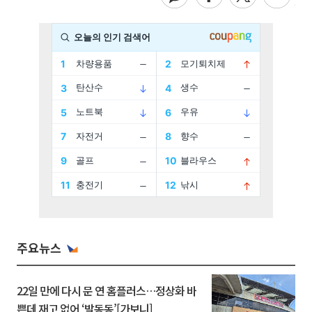
주요뉴스
22일 만에 다시 문 연 홈플러스…정상화 바
쁜데 재고 없어 ‘발동동’[가보니]