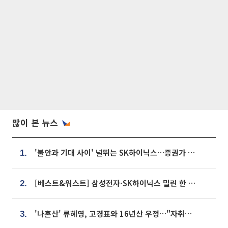
많이 본 뉴스
'불안과 기대 사이' 널뛰는 SK하이닉스…증권가 "HBM4·LTA 기반 펀터멘털 견고"
1.
[베스트&워스트] 삼성전자·SK하이닉스 밀린 한 주…상상인증권은 85% 급등
2.
'나혼산' 류혜영, 고경표와 16년산 우정…"자취방서 부모님과 마주쳐"
3.