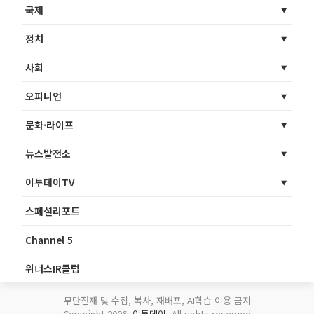
국제
정치
사회
오피니언
문화·라이프
뉴스발전소
이투데이TV
스페셜리포트
Channel 5
위너스IR클럽
무단전재 및 수집, 복사, 재배포, AI학습 이용 금지
Copyright 2006.
이투데이
. All rights reserved