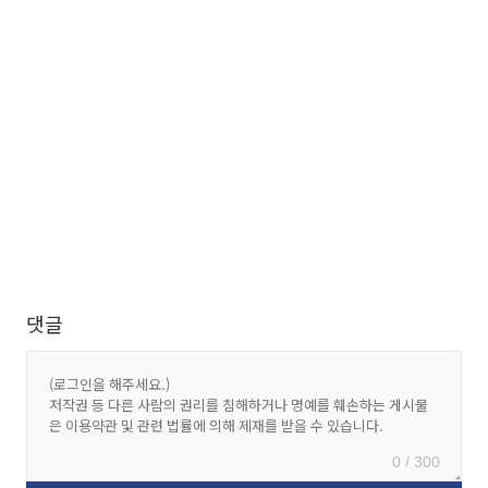
댓글
0 / 300