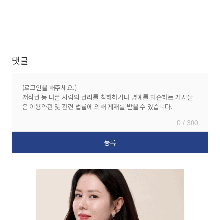
댓글
0 / 300