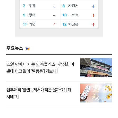
주요뉴스
22일 만에 다시 문 연 홈플러스…정상화 바
쁜데 재고 없어 ‘발동동’[가보니]
입추매직 '불발', 처서매직은 올까요? [해
시태그]