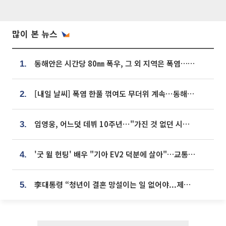
많이 본 뉴스
동해안은 시간당 80㎜ 폭우, 그 외 지역은 폭염…‘극과 극 날씨’
1.
[내일 날씨] 폭염 한풀 꺾여도 무더위 계속⋯동해안 이틀 연속 비
2.
임영웅, 어느덧 데뷔 10주년⋯"가진 것 없던 시절, 내 앞엔 20명의 팬뿐"
3.
'굿 윌 헌팅' 배우 "기아 EV2 덕분에 살아"…교통사고 후 안전성 극찬
4.
李대통령 “청년이 결혼 망설이는 일 없어야...제도상 불이익 조사”
5.