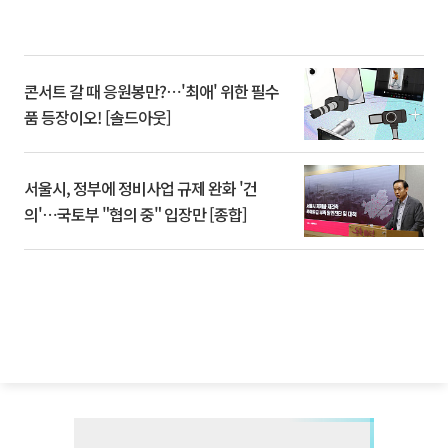
콘서트 갈 때 응원봉만?⋯'최애' 위한 필수
품 등장이오! [솔드아웃]
서울시, 정부에 정비사업 규제 완화 '건
의'⋯국토부 "협의 중" 입장만 [종합]