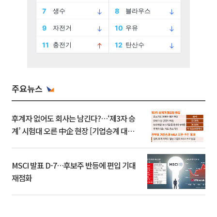
주요뉴스
후계자 없어도 회사는 남긴다?…‘제3자 승
계’ 시험대 오른 中企 현장 [기업승계 대전
환]
MSCI 발표 D-7…후보주 반등에 편입 기대
재점화