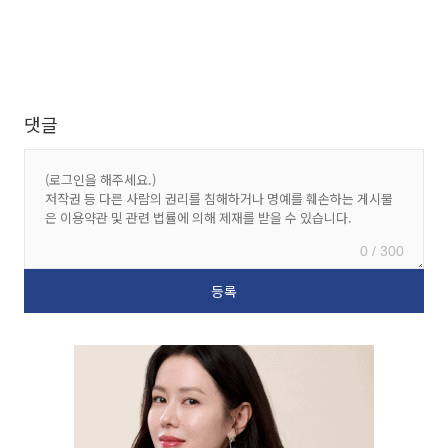
댓글
0 / 300