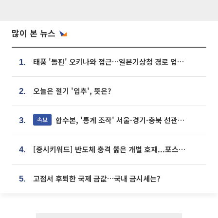
많이 본 뉴스
태풍 '돌핀' 오키나와 접근…일본기상청 경로 업데이트
1.
오늘은 절기 '입추', 뜻은?
2.
합수본, '통계 조작' 서울·경기·충북 선관위 등 추가 압수수색
속보
3.
[증시키워드] 반도체 충격 뚫은 개별 호재...포스코퓨처엠·에코프로·한화솔루션 '눈길'
4.
고점서 후퇴한 국제 금값…국내 금시세는?
5.