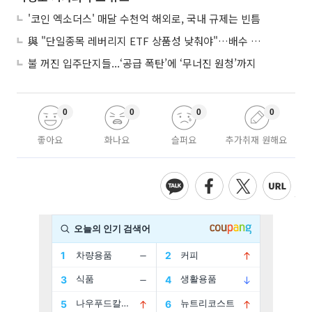
'코인 엑소더스' 매달 수천억 해외로, 국내 규제는 빈틈
與 "단일종목 레버리지 ETF 상품성 낮춰야"…배수 조정안도 거론
불 꺼진 입주단지들...‘공급 폭탄’에 ‘무너진 원청’까지
0
0
0
0
좋아요
화나요
슬퍼요
추가취재 원해요