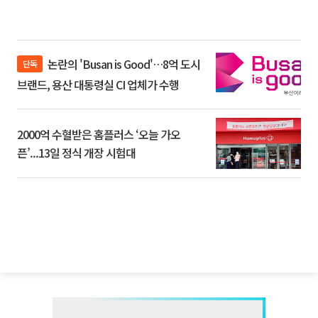
논란의 'Busan is Good'…8억 도시
단독
브랜드, 용산 대통령실 CI 업체가 수행
2000억 수혈받은 홈플러스 ‘오늘 가오
픈’...13일 정식 개장 시험대