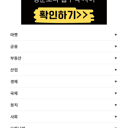
마켓
금융
부동산
산업
경제
국제
정치
사회