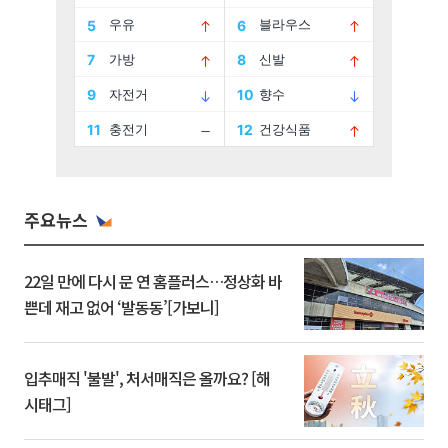
주요뉴스
22일 만에 다시 문 연 홈플러스…정상화 바
쁜데 재고 없어 ‘발동동’[가보니]
입추매직 '불발', 처서매직은 올까요? [해
시태그]