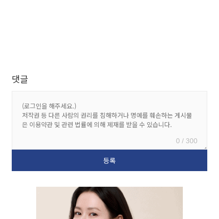
댓글
0 / 300