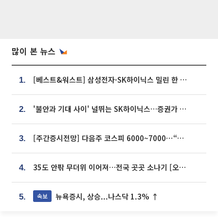
많이 본 뉴스
[베스트&워스트] 삼성전자·SK하이닉스 밀린 한 주…상상인증권은 85% 급등
1.
'불안과 기대 사이' 널뛰는 SK하이닉스…증권가 "HBM4·LTA 기반 펀터멘털 견고"
2.
[주간증시전망] 다음주 코스피 6000~7000⋯“外人 수급은 정책이 변수”
3.
35도 안팎 무더위 이어져…전국 곳곳 소나기 [오늘 날씨]
4.
뉴욕증시, 상승...나스닥 1.3% ↑
속보
5.