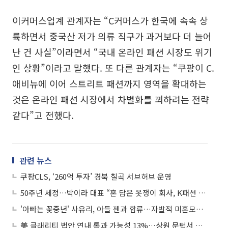
이커머스업계 관계자는 “C커머스가 한국에 속속 상
륙하면서 중국산 저가 의류 직구가 과거보다 더 늘어
난 건 사실”이라면서 “국내 온라인 패션 시장도 위기
인 상황”이라고 말했다. 또 다른 관계자는 “쿠팡이 C.
애비뉴에 이어 스트리트 패션까지 영역을 확대하는
것은 온라인 패션 시장에서 차별화를 꾀하려는 전략
같다”고 전했다.
관련 뉴스
쿠팡CLS, ‘260억 투자’ 경북 칠곡 서브허브 운영
50주년 세정…박이라 대표 “혼 담은 옷쟁이 회사, K패션 세계로 알릴 것”
'아빠는 꽃중년' 사유리, 아들 젠과 합류…자발적 미혼모의 삶 "패션처럼 생각 말길"
美 클래리티 법안 연내 통과 가능성 13%…상원 문턱서 제동