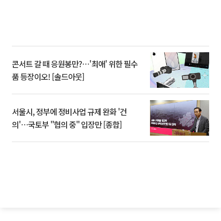
콘서트 갈 때 응원봉만?⋯'최애' 위한 필수
품 등장이오! [솔드아웃]
서울시, 정부에 정비사업 규제 완화 '건
의'⋯국토부 "협의 중" 입장만 [종합]