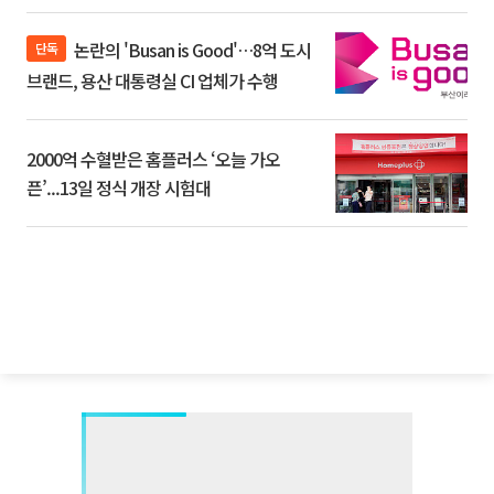
논란의 'Busan is Good'…8억 도시
단독
브랜드, 용산 대통령실 CI 업체가 수행
2000억 수혈받은 홈플러스 ‘오늘 가오
픈’...13일 정식 개장 시험대