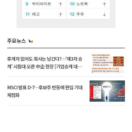
주요뉴스
후계자 없어도 회사는 남긴다?…‘제3자 승
계’ 시험대 오른 中企 현장 [기업승계 대전
환]
MSCI 발표 D-7…후보주 반등에 편입 기대
재점화