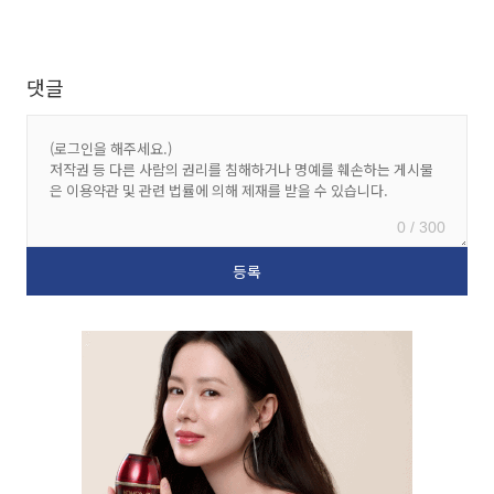
댓글
0 / 300