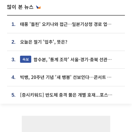
많이 본 뉴스
태풍 '돌핀' 오키나와 접근…일본기상청 경로 업데이트
1.
오늘은 절기 '입추', 뜻은?
2.
합수본, '통계 조작' 서울·경기·충북 선관위 등 추가 압수수색
속보
3.
빅뱅, 20주년 기념 '새 뱅봉' 선보인다⋯콘서트 앞두고 팝업 개최
4.
[증시키워드] 반도체 충격 뚫은 개별 호재...포스코퓨처엠·에코프로·한화솔루션 '눈길'
5.