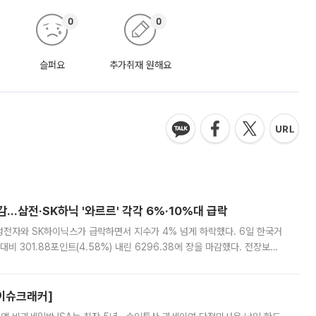
0
0
슬퍼요
추가취재 원해요
감…삼전·SK하닉 '와르르' 각각 6%·10%대 급락
삼성전자와 SK하이닉스가 급락하면서 지수가 4% 넘게 하락했다. 6일 한국거
비 301.88포인트(4.58%) 내린 6296.38에 장을 마감했다. 전장보다
스피는 장중 한때 6550.94까지 오르기도 했으나 6238.32까지 밀리기도 했
[이슈크래커]