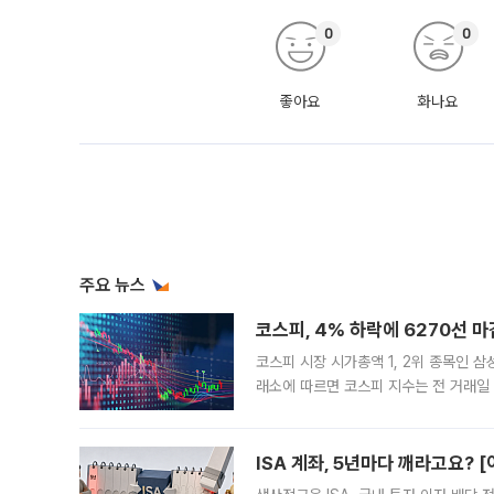
0
0
좋아요
화나요
주요 뉴스
코스피, 4% 하락에 6270선 마
코스피 시장 시가총액 1, 2위 종목인 
래소에 따르면 코스피 지수는 전 거래일 대
1.81% 내린 6478.75에 출발한 코
다. 이날 오전
ISA 계좌, 5년마다 깨라고요? 