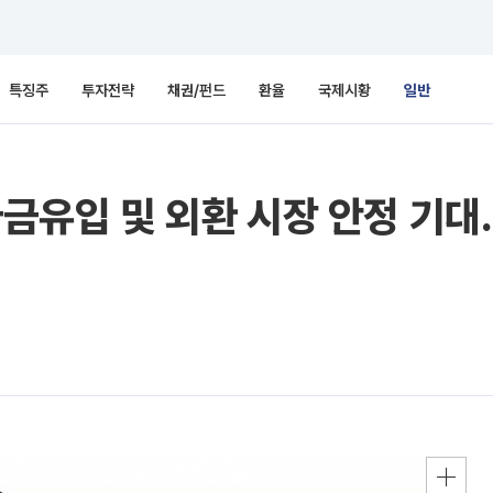
특징주
투자전략
채권/펀드
환율
국제시황
일반
자금유입 및 외환 시장 안정 기대