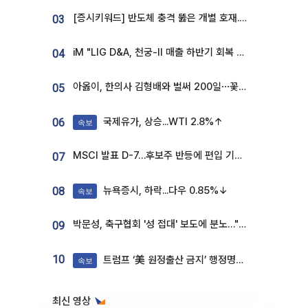
[증시키워드] 반도체 충격 뚫은 개별 호재...포스코퓨처엠·에코프로·한화솔루션 '눈길'
03
iM "LIG D&A, 천궁-II 매출 하반기 회복 전망…방산 톱픽 유지"
04
아옳이, 한의사 김형배와 벌써 200일⋯꽃다발 들고 "프러포즈 아냐"
05
국제유가, 상승...WTI 2.8%↑
06
속보
MSCI 발표 D-7…후보주 반등에 편입 기대 재점화
07
뉴욕증시, 하락...다우 0.85%↓
08
속보
박문성, 축구협회 '성 접대' 보도에 분노…"다 말아먹으려고 작정했나"
09
10
트럼프 ‘美 원정출산 금지’ 행정명령 서명
속보
최신 영상