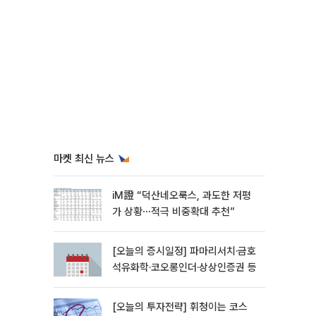
마켓 최신 뉴스
iM證 “덕산네오룩스, 과도한 저평
가 상황⋯적극 비중확대 추천”
[오늘의 증시일정] 파마리서치·금호
석유화학·코오롱인더·상상인증권 등
[오늘의 투자전략] 휘청이는 코스