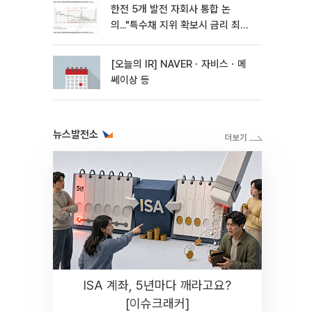
한전 5개 발전 자회사 통합 논
의..."특수채 지위 확보시 금리 최대
15bp 하락 기대"
[오늘의 IR] NAVERㆍ자비스ㆍ메
쎄이상 등
뉴스발전소
ISA 계좌, 5년마다 깨라고요?
[이슈크래커]