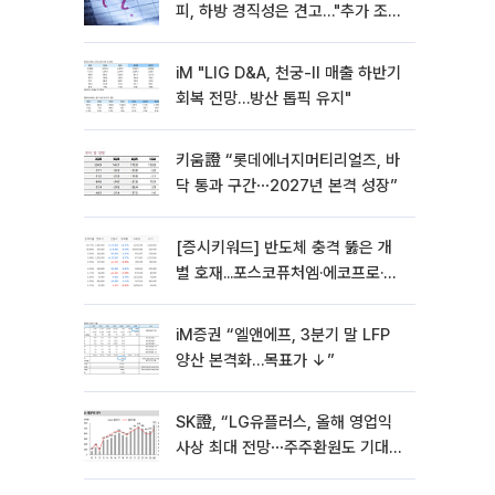
피, 하방 경직성은 견고…"추가 조정
시 분할 매수"
iM "LIG D&A, 천궁-II 매출 하반기
회복 전망…방산 톱픽 유지"
키움證 “롯데에너지머티리얼즈, 바
닥 통과 구간⋯2027년 본격 성장”
[증시키워드] 반도체 충격 뚫은 개
별 호재...포스코퓨처엠·에코프로·한
화솔루션 '눈길'
iM증권 “엘앤에프, 3분기 말 LFP
양산 본격화…목표가 ↓”
SK證, “LG유플러스, 올해 영업익
사상 최대 전망⋯주주환원도 기대
이상”