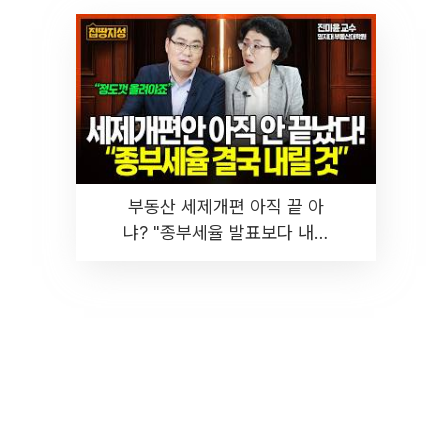
부동산 세제개편 아직 끝 아
냐? "종부세율 발표보다 내릴
것" 장기거주·양도세 전망 I 집
땅지성 I 김인만, 진미윤