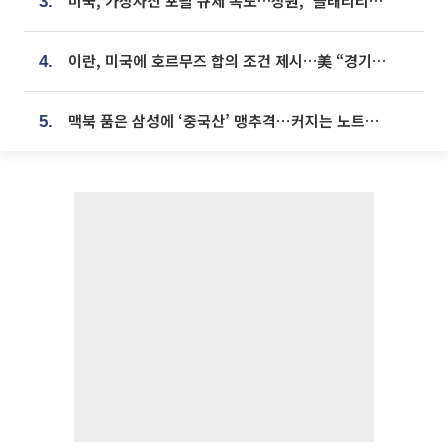
미국, 가상자산 포괄 규제 속도…상원, ‘클래리티법’ 9월 절차투표 추진
3.
이란, 미국에 호르무즈 합의 조건 제시…美 “경기 아직 안 끝나” [종합]
4.
맥북 품은 삼성에 ‘중국산’ 맹추격⋯커지는 노트북 OLED 시장
5.