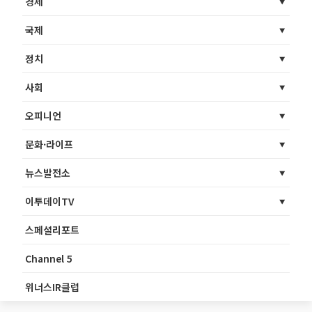
경제
국제
정치
사회
오피니언
문화·라이프
뉴스발전소
이투데이TV
스페셜리포트
Channel 5
위너스IR클럽