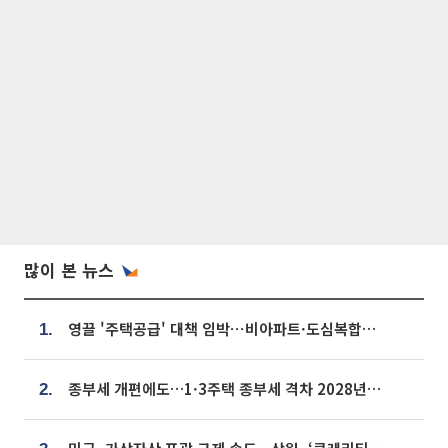
많이 본 뉴스
영끌 '주택공급' 대책 임박⋯비아파트·도심복합까지 총동원
1.
종부세 개편에도…1·3주택 종부세 격차 2028년부터 확대
2.