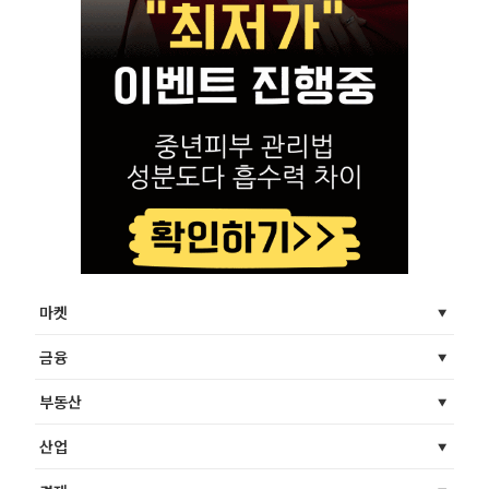
마켓
금융
부동산
산업