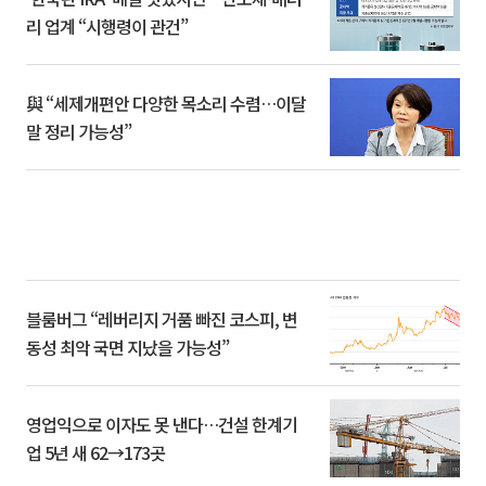
리 업계 “시행령이 관건”
與 “세제개편안 다양한 목소리 수렴…이달
말 정리 가능성”
블룸버그 “레버리지 거품 빠진 코스피, 변
동성 최악 국면 지났을 가능성”
영업익으로 이자도 못 낸다…건설 한계기
업 5년 새 62→173곳