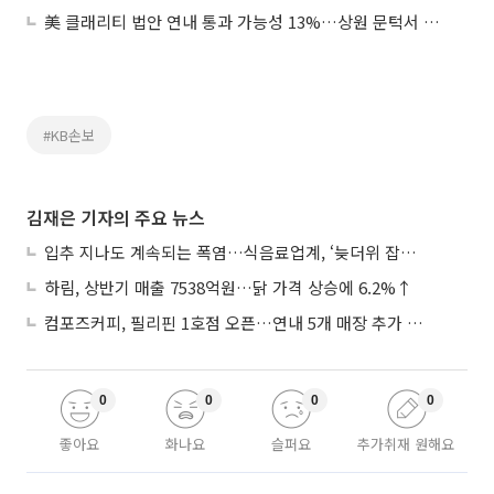
美 클래리티 법안 연내 통과 가능성 13%…상원 문턱서 제동
#KB손보
김재은 기자의 주요 뉴스
입추 지나도 계속되는 폭염…식음료업계, ‘늦더위 잡기’ 전력 투구
하림, 상반기 매출 7538억원…닭 가격 상승에 6.2%↑
컴포즈커피, 필리핀 1호점 오픈…연내 5개 매장 추가 출점
0
0
0
0
좋아요
화나요
슬퍼요
추가취재 원해요