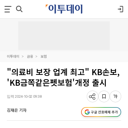
이투데이
금융
보험
"의료비 보장 업계 최고" KB손보,
'KB금쪽같은펫보험'개정 출시
입력 2024-10-02 09:38
김재은 기자
구글 선호매체 추가