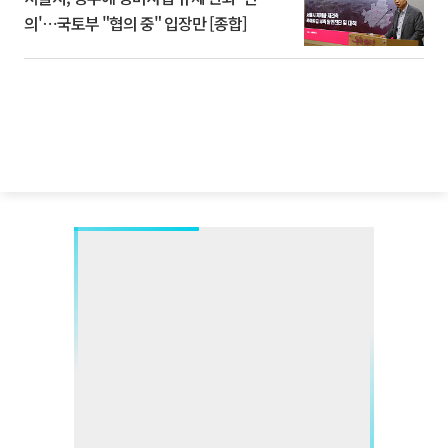
의'⋯국토부 "협의 중" 입장만 [종합]