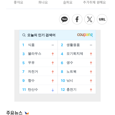
좋아요
화나요
슬퍼요
추가취재 원해요
주요뉴스