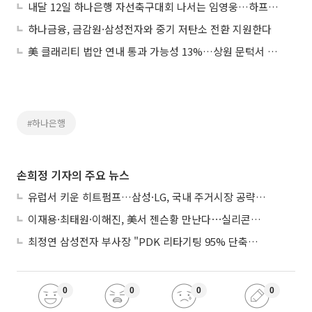
내달 12일 하나은행 자선축구대회 나서는 임영웅…하프타임쇼 '기대 UP'
하나금융, 금감원·삼성전자와 중기 저탄소 전환 지원한다
美 클래리티 법안 연내 통과 가능성 13%…상원 문턱서 제동
#하나은행
손희정 기자의 주요 뉴스
유럽서 키운 히트펌프…삼성·LG, 국내 주거시장 공략 ‘속도’
이재용·최태원·이해진, 美서 젠슨황 만난다⋯실리콘밸리 집결하는 AI리더
최정연 삼성전자 부사장 "PDK 리타기팅 95% 단축…에이전트 AI 시범 활용"
0
0
0
0