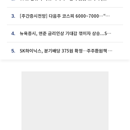
[주간증시전망] 다음주 코스피 6000~7000⋯“外人 수급은 정책이 변수”
3.
뉴욕증시, 연준 금리인상 기대감 꺾이자 상승...S&P500 사상 최고치 [종합]
4.
SK하이닉스, 분기배당 375원 확정…주주환원책 9월로 앞당겨 발표
5.