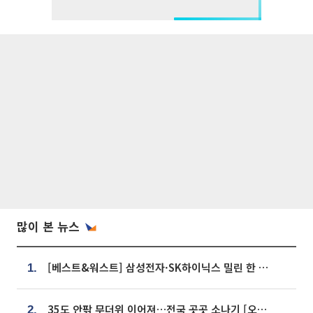
많이 본 뉴스
[베스트&워스트] 삼성전자·SK하이닉스 밀린 한 주…상상인증권은 85% 급등
1.
35도 안팎 무더위 이어져…전국 곳곳 소나기 [오늘 날씨]
2.