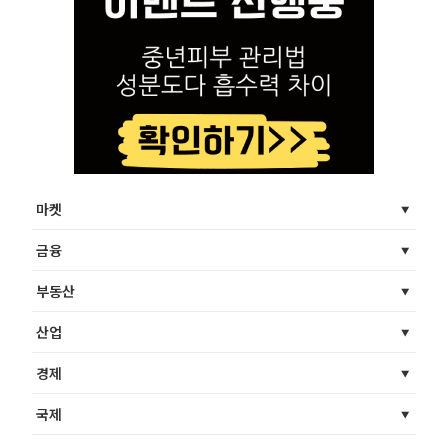
마켓
금융
부동산
산업
경제
국제