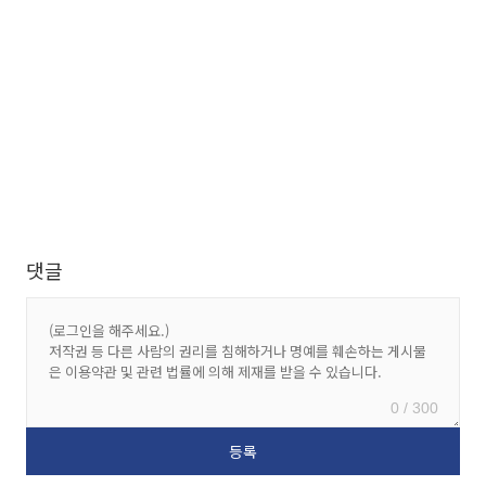
댓글
0 / 300