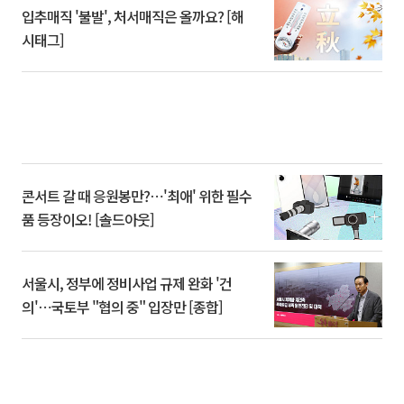
입추매직 '불발', 처서매직은 올까요? [해
시태그]
콘서트 갈 때 응원봉만?⋯'최애' 위한 필수
품 등장이오! [솔드아웃]
서울시, 정부에 정비사업 규제 완화 '건
의'⋯국토부 "협의 중" 입장만 [종합]