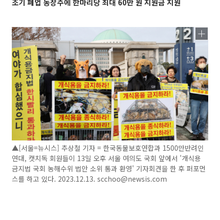
조기 폐업 농장주에 한마리당 최대 60만 원 지원금 지원
▲[서울=뉴시스] 추상철 기자 = 한국동물보호연합과 1500만반려인
연대, 캣치독 회원들이 13일 오후 서울 여의도 국회 앞에서 '개식용
금지법 국회 농해수위 법안 소위 통과 환영' 기자회견을 한 후 퍼포먼
스를 하고 있다. 2023.12.13. scchoo@newsis.com