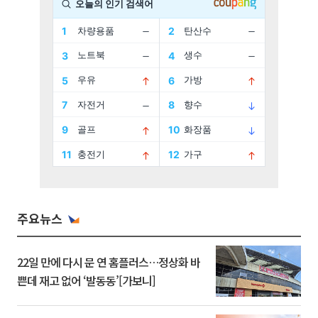
주요뉴스
22일 만에 다시 문 연 홈플러스…정상화 바
쁜데 재고 없어 ‘발동동’[가보니]