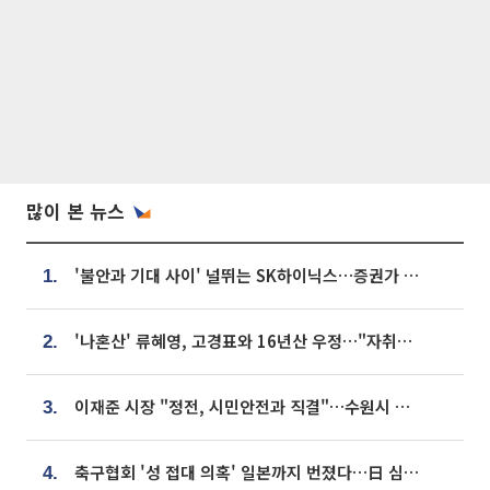
많이 본 뉴스
'불안과 기대 사이' 널뛰는 SK하이닉스…증권가 "HBM4·LTA 기반 펀터멘털 견고"
1.
'나혼산' 류혜영, 고경표와 16년산 우정…"자취방서 부모님과 마주쳐"
2.
이재준 시장 "정전, 시민안전과 직결"…수원시 비상대응체계 가동
3.
축구협회 '성 접대 의혹' 일본까지 번졌다…日 심판 실명 공개
4.