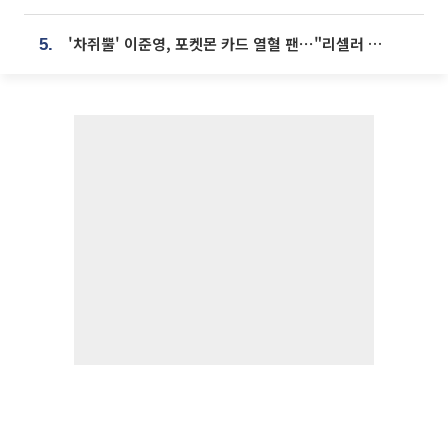
'차쥐뿔' 이준영, 포켓몬 카드 열혈 팬⋯"리셀러 처단할 것"
5.