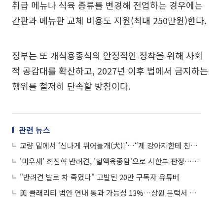
취급 메뉴나 식육 종류를 변경해 전업하는 경우에는
간판과 메뉴판 교체 비용도 지원(최대 250만원)한다.
정부는 또 개식용종식의 안정적인 정착을 위해 사회
적 공감대를 확산하고, 2027년 이후 법에서 금지하는
행위를 철저히 단속할 방침이다.
관련 뉴스
교량 밑에서 ‘신나게 뛰어놀개(犬)!’…“제 강아지한테 친구 생겨 행복하죠”
'미우새' 최진혁 반려견, '혈액육종암'으로 시한부 판정…장례식장서 눈시울
"반려견 발로 차 죽였다" 고발된 20만 구독자 유튜버
美 클래리티 법안 연내 통과 가능성 13%…상원 문턱서 제동