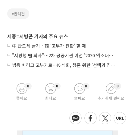
#반려견
세종=서병곤 기자의 주요 뉴스
中 반도체 굴기⋯韓 ‘고부가 전환’ 할 때
"지방행 땐 퇴사"⋯2차 공공기관 이전 '2030 엑소더스' 뇌관
범용 버리고 고부가로⋯K-석화, 생존 위한 '선택과 집중'
0
0
0
0
좋아요
화나요
슬퍼요
추가취재 원해요