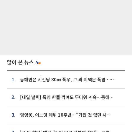
많이 본 뉴스
동해안은 시간당 80㎜ 폭우, 그 외 지역은 폭염…‘극과 극 날씨’
1.
[내일 날씨] 폭염 한풀 꺾여도 무더위 계속⋯동해안 이틀 연속 비
2.
임영웅, 어느덧 데뷔 10주년⋯"가진 것 없던 시절, 내 앞엔 20명의 팬뿐"
3.