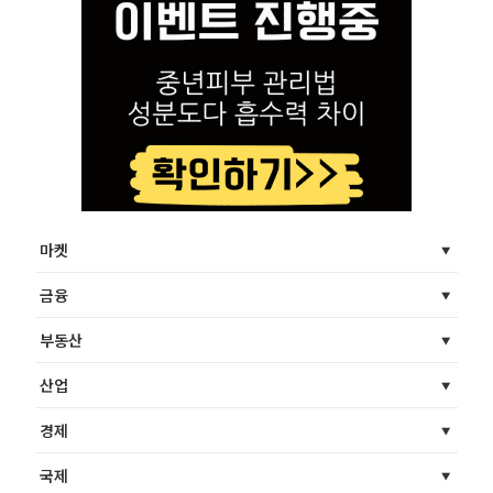
마켓
금융
부동산
산업
경제
국제