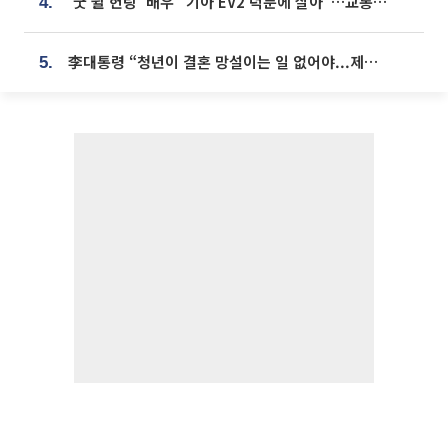
'굿 윌 헌팅' 배우 "기아 EV2 덕분에 살아"…교통사고 후 안전성 극찬
4.
李대통령 “청년이 결혼 망설이는 일 없어야...제도상 불이익 조사”
5.