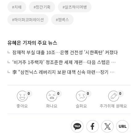
#치매
#창간기획
#알츠하이머병
#하이퍼코퍼레이션
#젬백스
유혜은 기자의 주요 뉴스
잠재적 부실 대출 10조…은행 건전성 '시한폭탄' 커졌다
‘비거주 1주택자’ 정조준한 세제 개편…다음 스텝은 금융 대책
李 “삼전닉스 레버리지 보완 대책 신속 마련⋯장기 채무 과감히 탕감”
0
0
0
0
좋아요
화나요
슬퍼요
추가취재 원해요