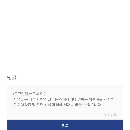
댓글
0 / 300