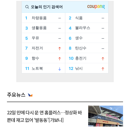
주요뉴스
22일 만에 다시 문 연 홈플러스…정상화 바
쁜데 재고 없어 ‘발동동’[가보니]