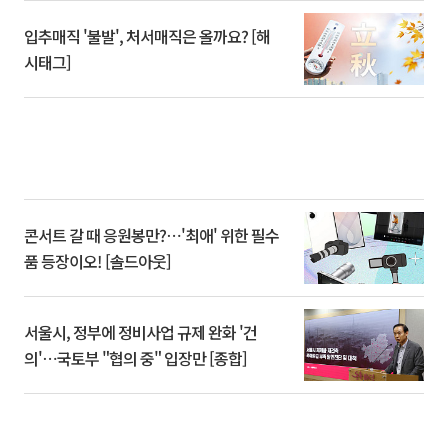
입추매직 '불발', 처서매직은 올까요? [해
시태그]
콘서트 갈 때 응원봉만?⋯'최애' 위한 필수
품 등장이오! [솔드아웃]
서울시, 정부에 정비사업 규제 완화 '건
의'⋯국토부 "협의 중" 입장만 [종합]