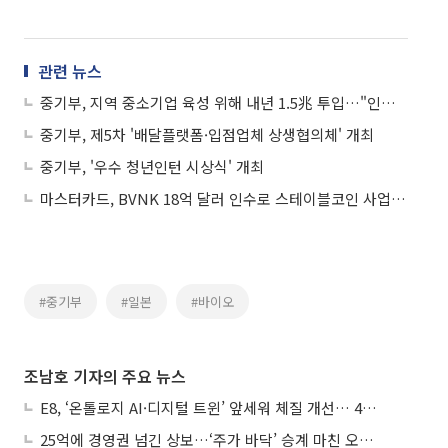
관련 뉴스
중기부, 지역 중소기업 육성 위해 내년 1.5兆 투입…"인력난 해소ㆍ스마트 제조혁신에 중점"
중기부, 제5차 '배달플랫폼·입점업체 상생협의체' 개최
중기부, '우수 청년인턴 시상식' 개최
마스터카드, BVNK 18억 달러 인수로 스테이블코인 사업 본격 확장
#중기부
#일본
#바이오
조남호 기자의 주요 뉴스
E8, ‘온톨로지 AI·디지털 트윈’ 앞세워 체질 개선… 4분기 흑자전환 총력
25억에 경영권 넘긴 상보…‘주가 바닥’ 승계 마친 오너 2세, 주가 부양 나설까