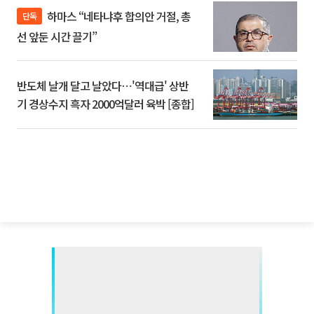
하마스 “네타냐후 합의안 거절, 총
단독
선 앞둔 시간 끌기”
반도체 날개 달고 날았다⋯'역대급' 상반
기 경상수지 흑자 2000억달러 육박 [종합]