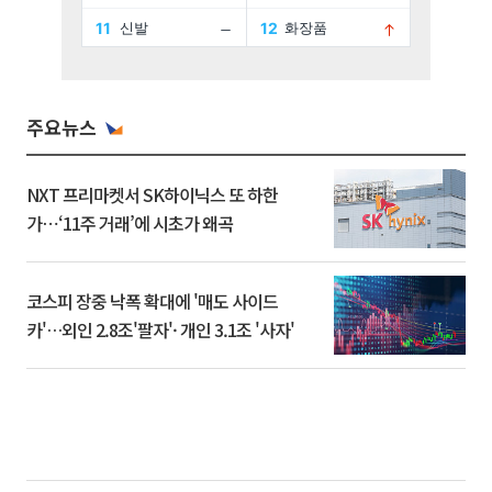
주요뉴스
NXT 프리마켓서 SK하이닉스 또 하한
가⋯‘11주 거래’에 시초가 왜곡
코스피 장중 낙폭 확대에 '매도 사이드
카'…외인 2.8조'팔자'· 개인 3.1조 '사자'