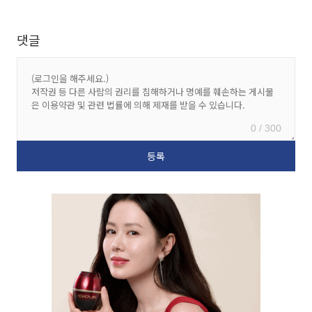
댓글
0 / 300