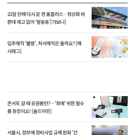
22일 만에 다시 문 연 홈플러스…정상화 바
쁜데 재고 없어 ‘발동동’[가보니]
입추매직 '불발', 처서매직은 올까요? [해
시태그]
콘서트 갈 때 응원봉만?⋯'최애' 위한 필수
품 등장이오! [솔드아웃]
서울시, 정부에 정비사업 규제 완화 '건