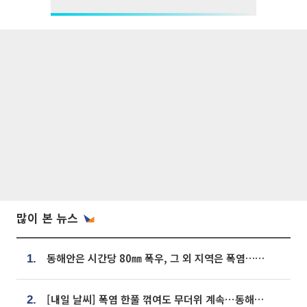
많이 본 뉴스
동해안은 시간당 80㎜ 폭우, 그 외 지역은 폭염…‘극과 극 날씨’
1.
[내일 날씨] 폭염 한풀 꺾여도 무더위 계속⋯동해안 이틀 연속 비
2.