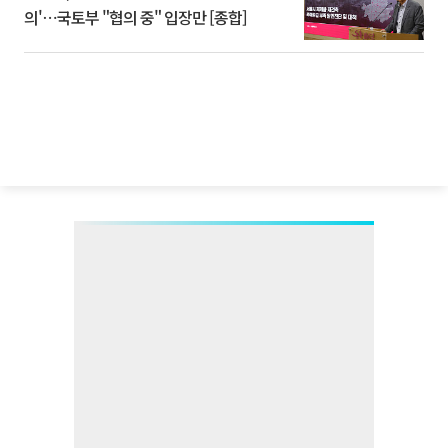
의'⋯국토부 "협의 중" 입장만 [종합]