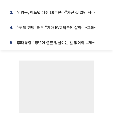
임영웅, 어느덧 데뷔 10주년⋯"가진 것 없던 시절, 내 앞엔 20명의 팬뿐"
3.
'굿 윌 헌팅' 배우 "기아 EV2 덕분에 살아"…교통사고 후 안전성 극찬
4.
李대통령 “청년이 결혼 망설이는 일 없어야...제도상 불이익 조사”
5.