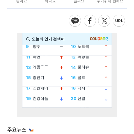
좋아요
화나요
슬퍼요
추가취재 원해요
주요뉴스