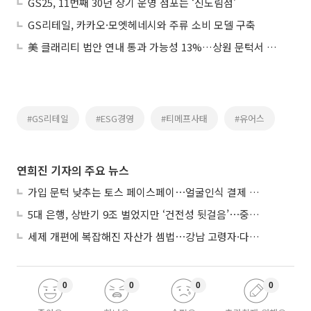
GS25, 11번째 30년 장기 운영 점포는 ‘신도림점’
GS리테일, 카카오·모엣헤네시와 주류 소비 모델 구축
美 클래리티 법안 연내 통과 가능성 13%…상원 문턱서 제동
#GS리테일
#ESG경영
#티메프사태
#유어스
연희진 기자의 주요 뉴스
가입 문턱 낮추는 토스 페이스페이⋯얼굴인식 결제 확산 속도낸다
5대 은행, 상반기 9조 벌었지만 ‘건전성 뒷걸음’⋯중기대출 문턱 높아지나
세제 개편에 복잡해진 자산가 셈법⋯강남 고령자·다주택자 ‘자산재편 고심’
0
0
0
0