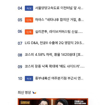
서울양양고속도로 이천터널 앞 사고 발생
04
속보
하마스 “네타냐후 합의안 거절, 총선 앞두고 시간 끌기”
05
단독
06
실리콘투, 라이브커머스팀 신설…K뷰티 ‘글로벌 판매망’ 확대[K뷰티 라방戰]
단독
LIG D&A, 천궁Ⅱ 수출에 2Q 영업익 29.5%↑…수주잔고 24.6조 [종합]
07
코스피 4.58% 하락, 환율 1420원대 [포토]
08
코스피 장중 낙폭 확대에 '매도 사이드카'…외인 2.8조'팔자'· 개인 3.1조 '사자'
09
중부내륙선 여주분기점 부근서 연이은 추돌사고 발생
10
속보
최신 영상