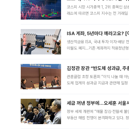
코스피 시장 시가총액 1, 2위 종목인 
래소에 따르면 코스피 지수는 전 거래일 대
1.81% 내린 6478.75에 출발한 코
다. 이날 오전
ISA 계좌, 5년마다 깨라고요? 
생산적금융 ISA, 국내 투자 이자·배당
이월도 폐지…기존 계좌까지 적용청년형 
는 5년마다 계좌를 해지하라는 건가요?”
편을
김정관 장관 “반도체 성과급, 
관훈클럽 초청 토론회 “이익 나눌 때 아
도체 업계의 성과급 지급과 관련해 일정
최근 상법·자본시장법 개정으로 기업 지
세금 꺼낸 정부에…오세훈 서울시장
정부 세제 개편에 “매물 잠김·전월세 불
부동산 해법 전쟁이 본격화하고 있다. 
드를 꺼내자 서울시는 전·월세 부담만 