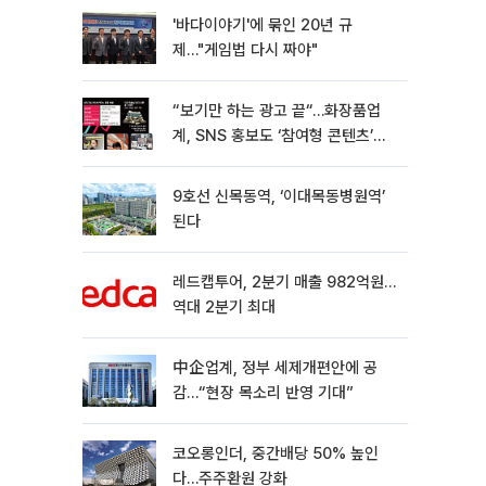
'바다이야기'에 묶인 20년 규
제…"게임법 다시 짜야"
“보기만 하는 광고 끝“…화장품업
계, SNS 홍보도 ‘참여형 콘텐츠’로
변모[K뷰티 라방戰]
9호선 신목동역, ‘이대목동병원역’
된다
레드캡투어, 2분기 매출 982억원…
역대 2분기 최대
中企업계, 정부 세제개편안에 공
감…“현장 목소리 반영 기대”
코오롱인더, 중간배당 50% 높인
다…주주환원 강화