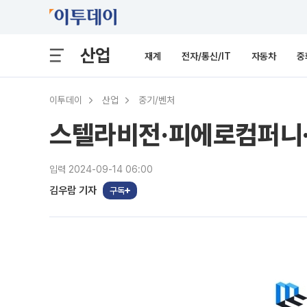
산업
재계
전자/통신/IT
자동차
중
이투데이
산업
중기/벤처
스텔라비전·피에로컴퍼니·
입력 2024-09-14 06:00
김우람 기자
구독