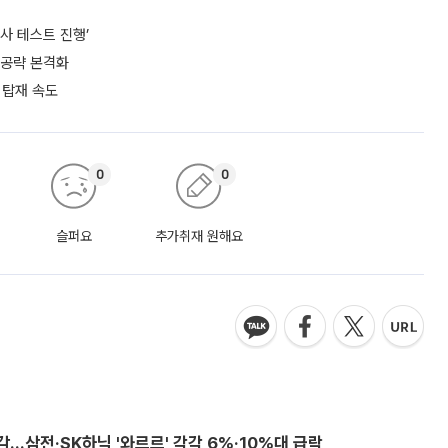
사 테스트 진행’
 공략 본격화
 탑재 속도
0
0
슬퍼요
추가취재 원해요
감…삼전·SK하닉 '와르르' 각각 6%·10%대 급락