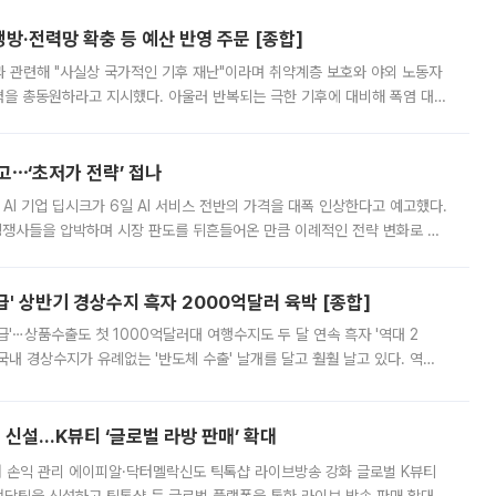
방·전력망 확충 등 예산 반영 주문 [종합]
과 관련해 "사실상 국가적인 기후 재난"이라며 취약계층 보호와 야외 노동자
정력을 총동원하라고 지시했다. 아울러 반복되는 극한 기후에 대비해 폭염 대응
영하는 방안도 검토하라고 주문했다. 이 대통령은 이날 폭염·가뭄 대
예고⋯‘초저가 전략’ 접나
 AI 기업 딥시크가 6일 AI 서비스 전반의 가격을 대폭 인상한다고 예고했다.
 경쟁사들을 압박하며 시장 판도를 뒤흔들어온 만큼 이례적인 전략 변화로 평
 이날 공지를 통해 구체적인 인상 폭은 공개하지 않았지만 상당한 수
' 상반기 경상수지 흑자 2000억달러 육박 [종합]
급'⋯상품수출도 첫 1000억달러대 여행수지도 두 달 연속 흑자 '역대 2
국내 경상수지가 유례없는 '반도체 수출' 날개를 달고 훨훨 날고 있다. 역대
경상수지 뿐 아니라 상반기 경상수지 흑자도 2000억달러에 근접하며 사상 최
신설…K뷰티 ‘글로벌 라방 판매’ 확대
터 손익 관리 에이피알·닥터멜락신도 틱톡샵 라이브방송 강화 글로벌 K뷰티
담팀을 신설하고 틱톡샵 등 글로벌 플랫폼을 통한 라이브 방송 판매 확대에