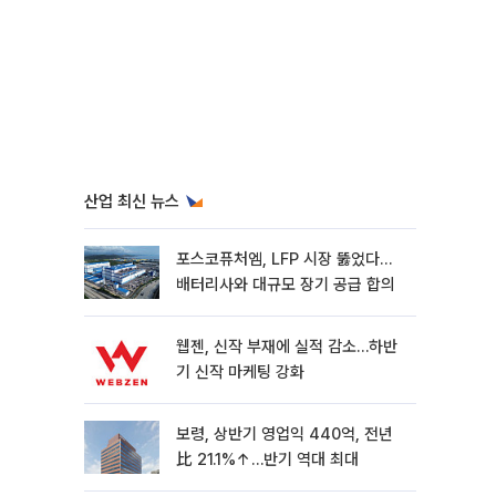
산업 최신 뉴스
포스코퓨처엠, LFP 시장 뚫었다…
배터리사와 대규모 장기 공급 합의
웹젠, 신작 부재에 실적 감소…하반
기 신작 마케팅 강화
보령, 상반기 영업익 440억, 전년
比 21.1%↑…반기 역대 최대