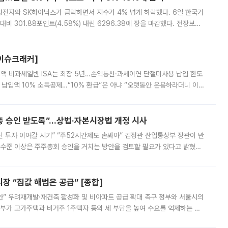
삼성전자와 SK하이닉스가 급락하면서 지수가 4% 넘게 하락했다. 6일 한국거
비 301.88포인트(4.58%) 내린 6296.38에 장을 마감했다. 전장보다
스피는 장중 한때 6550.94까지 오르기도 했으나 6238.32까지 밀리기도 했
[이슈크래커]
 전액 비과세일반 ISA는 최장 5년…손익통산·과세이연 단절미사용 납입 한도
납입액 10% 소득공제…“10% 환급”은 아냐 “오랫동안 운용하라더니 이제
 ‘만능 절세 통장’으로 불리는 개인종합자산관리계좌(ISA)가 두 갈래로 개
주총 승인 받도록”…상법·자본시장법 개정 시사
닌 투자 이어갈 시기” “주52시간제도 손봐야” 김정관 산업통상부 장관이 반
 수준 이상은 주주총회 승인을 거치는 방안을 검토할 필요가 있다고 밝혔다.
배구조와 주주권 강화 논의가 이어지는 가운데, 핵심 연구인력에 대한
 “집값 해법은 공급” [종합]
안” 우려재개발·재건축 활성화 및 비아파트 공급 확대 촉구 정부와 서울시의
정부가 고가주택과 비거주 1주택자 등의 세 부담을 높여 수요를 억제하는 카
키울 것이라며 세금이 아닌 공급이 근본적인 처방이라고 전면 반박했다.