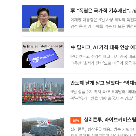
李 "폭염은 국가적 기후재난"…냉
이재명 대통령은 6일 사상 최악의 폭염
안전 등 인명 피해를 막는 데 모든 행
인프라 확충 계획을 내년도 예산안에 반
中 딥시크, AI 가격 대폭 인상 
IPO 앞두고 수익성 제고 나서 중국 대표
그동안 ‘초저가 전략’으로 미국과 중국
가된다. 블룸버그통신에 따르면 딥시크는
반도체 날개 달고 날았다⋯'역대급
6월 상품수지 흑자 478.9억달러 '역대
위'⋯"유가ㆍ환율 영향 출국자 수 감소" 
급 수출 호조가 매달 이어지면서 6월 
대 기
실리콘투, 라이브커머스팀 
단독
실리콘투, 팀장·PD 채용…방송 기획부
유통 플랫폼 실리콘투가 라이브커머스 전