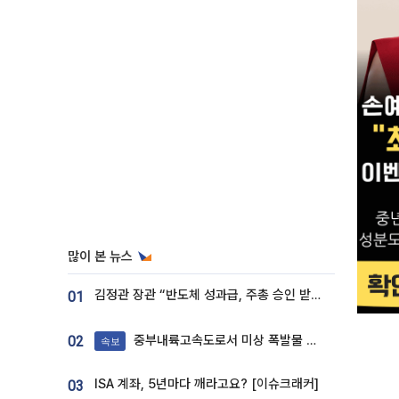
많이 본 뉴스
김정관 장관 “반도체 성과급, 주총 승인 받도록”…상법·자본시장법 개정 시사
01
중부내륙고속도로서 미상 폭발물 발견
02
속보
ISA 계좌, 5년마다 깨라고요? [이슈크래커]
03