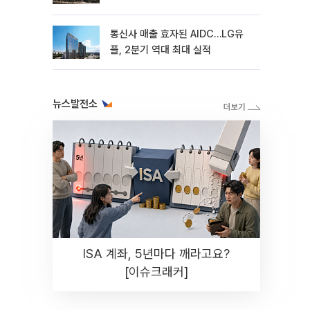
통신사 매출 효자된 AIDC…LG유
플, 2분기 역대 최대 실적
뉴스발전소
ISA 계좌, 5년마다 깨라고요?
[이슈크래커]