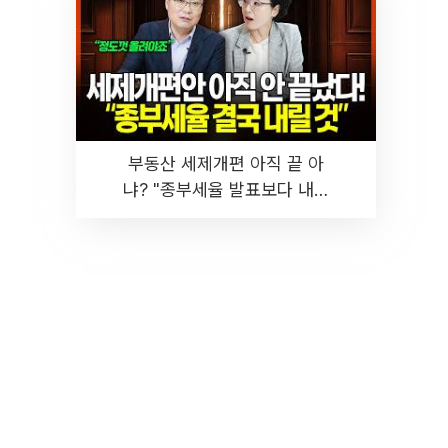
부동산 세제개편 아직 끝 아
냐? "종부세율 발표보다 내릴
것" 장기거주·양도세 전망 I 집
땅지성 I 김인만, 진미윤