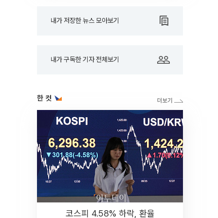
내가 저장한 뉴스 모아보기
내가 구독한 기자 전체보기
한 컷
코스피 4.58% 하락, 환율