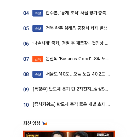
합수본, '통계 조작' 서울·경기·충북 선관위 등 추가 압수수색
04
속보
전북 완주 삼례읍 공장서 화재 발생
05
속보
‘나솔사계’ 국화, 결별 후 재등장⋯첫인상 투표 휩쓸고 ‘인기녀’ 등극
06
논란의 'Busan is Good'…8억 도시브랜드, 용산 대통령실 CI 업체가 수행
07
단독
서울도 '40도'…오늘 노원 40.2도 기록
08
속보
[특징주] 반도체 온기 탄 2차전지...삼성SDI, 장 초반 7% 넘게 껑충
09
[증시키워드] 반도체 충격 뚫은 개별 호재...포스코퓨처엠·에코프로·한화솔루션 '눈길'
10
최신 영상