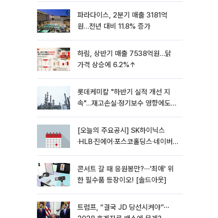
파라다이스, 2분기 매출 3181억
원…전년 대비 11.8% 증가
하림, 상반기 매출 7538억원…닭
가격 상승에 6.2%↑
롯데케미칼 "하반기 실적 개선 지
속"…재고손실·정기보수 영향에도
흑자 유지
[오늘의 주요공시] SK하이닉스
·HLB·진에어·포스코홀딩스·네이버·
대우건설 등
콘서트 갈 때 응원봉만?⋯'최애' 위
한 필수품 등장이오! [솔드아웃]
트럼프, “결국 JD 당선시켜야”⋯