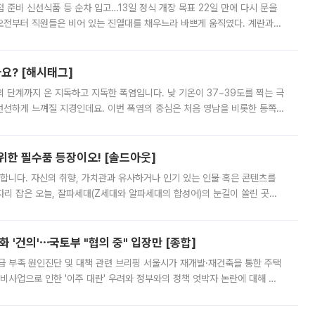
준비 신선식품 등 순차 입고…13일 정식 개장 목표 22일 만에 다시 문을
오전부터 직원들은 비어 있는 진열대를 채우느라 바쁘게 움직였다. 계란과
리를 잡기 시작했지만, 매장 곳곳엔 여전히 텅 빈 매대가 먼저 눈에 들어왔
까요? [해시태그]
’의 단계까지 온 지독하고 지독한 폭염입니다. 낮 기온이 37~39도를 찍는 극
 선선하게 느껴질 지경인데요. 이번 폭염의 중심은 처음 영남을 비롯한 동쪽
 북서풍이 산맥을 넘어 영남 쪽으로 내려오면서 뜨겁고 건조해졌는데요.
 위한 필수품 등장이오! [솔드아웃]
합니다. 자신의 취향, 가치관과 유사하거나 인기 있는 인물 혹은 콘텐츠를
'가 자리 잡은 오늘, 잘파세대(Z세대와 알파세대의 합성어)의 눈길이 쏠린 곳은
리는 공연장. 응원봉만큼이나 눈에 띄는 게 있습니다. 공연이 시작되기
 '건의'⋯국토부 "협의 중" 입장만 [종합]
급 부족 원인진단 및 대책 관련 브리핑 서울시가 재개발·재건축을 통한 주택
비사업으로 인한 '이주 대란' 우려와 정부와의 정책 엇박자 논란에 대해 정
실장은 2031년까지 31만 가구 착공 목표에 차질이 없다는 입장이나,