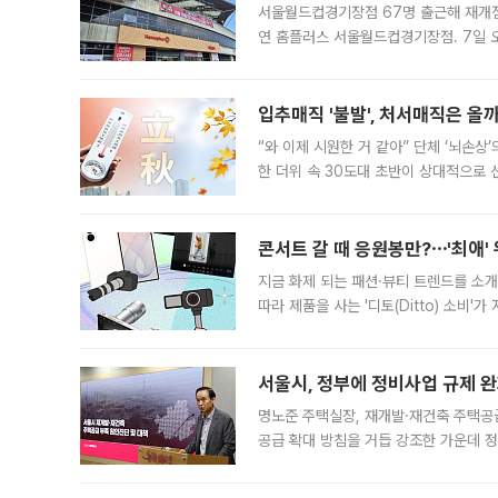
서울월드컵경기장점 67명 출근해 재개점 
연 홈플러스 서울월드컵경기장점. 7일 
우유, 과일 같은 신선식품이 차근차근 자
입추매직 '불발', 처서매직은 올
“와 이제 시원한 거 같아” 단체 ‘뇌손상
한 더위 속 30도대 초반이 상대적으로
지역에 있었습니다. 7월 말에는 서풍과
콘서트 갈 때 응원봉만?⋯'최애'
지금 화제 되는 패션·뷰티 트렌드를 소개
따라 제품을 사는 '디토(Ditto) 소비
어디일까요? 아이돌 콘서트 시작을 기다
서울시, 정부에 정비사업 규제 완화
명노준 주택실장, 재개발·재건축 주택공
공급 확대 방침을 거듭 강조한 가운데 정
면 반박하고 나섰다. 명노준 서울시 주택