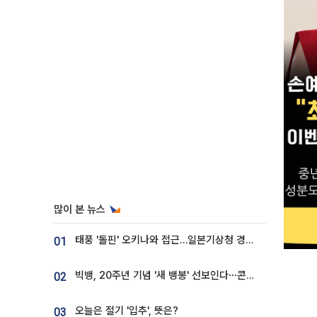
많이 본 뉴스
태풍 '돌핀' 오키나와 접근…일본기상청 경로 업데이트
01
빅뱅, 20주년 기념 '새 뱅봉' 선보인다⋯콘서트 앞두고 팝업 개최
02
오늘은 절기 '입추', 뜻은?
03