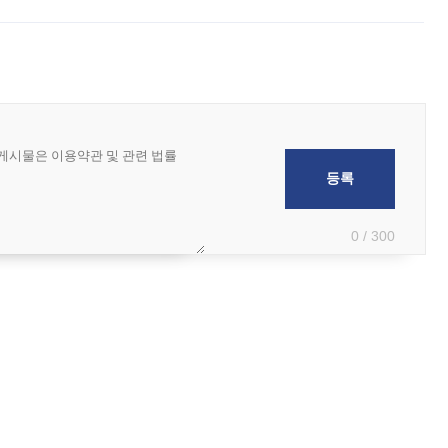
 부족과 디자인 정체성 논란에 휩싸였던 만큼, 사업 선정 과정과 결과물에
0 / 300