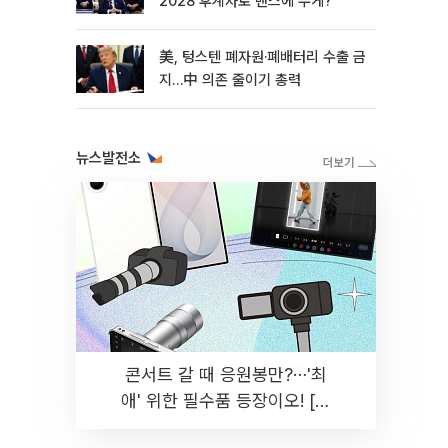
2028 후계자로 밴스에 무게?
美, 텅스텐 폐자원·폐배터리 수출 금
지…中 의존 줄이기 총력
뉴스발전소
콘서트 갈 때 응원봉만?⋯'최
애' 위한 필수품 등장이오! [솔
드아웃]