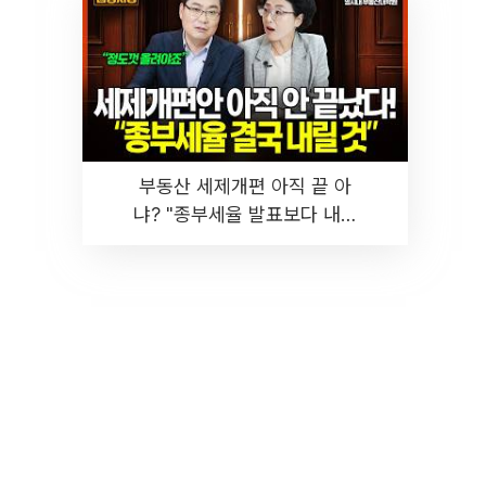
부동산 세제개편 아직 끝 아
냐? "종부세율 발표보다 내릴
것" 장기거주·양도세 전망 I 집
땅지성 I 김인만, 진미윤