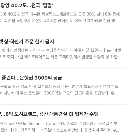
·광양 40.2도…전국 '펄펄'
·광양 40.2도 전국 대부분 폭염특보…체감온도도 곳곳 38도 넘어 8일 동해
지속 서울 노원구의 기온이 40도를 넘어선 데 이어 경기 하남과 전남 광양
. 전국 대부분 지역에 폭염특보가 내려진 가운데 곳곳에서 39~40도 안팎
켓 상·하한가 주문 한시 금지
마켓에서 발생하는 가격 왜곡 현상을 방지하기 위해 이달 12일부터 프리마켓
기로 했다. 7일 넥스트레이드는 최근 프리마켓에서 발생한 소량의 상·하한
, 주문 오류로 인한 가격 급등락을 최소화하기 위한 비상 대응방안을 발표
 풀린다…은행권 3000억 공급
리·농협도 취급 검토 당국 실수요자 공급 주문…분양가·필요자금 반영해 한도
에이치방배’에 주요 은행들이 3000억원 규모의 잔금대출을 공급한다. 우리
하고 있어 향후 공급 규모가 늘어날 전망이다. 7일 금융권에 따르면 KB국
od'…8억 도시브랜드, 용산 대통령실 CI 업체가 수행
시 도시브랜드 ‘Busan is Good’ 개발 사업의 수행기관이 윤석열 정부
여했던 디자인 전문업체 피앤(P&)인 것으로 확인됐다. 8억 원이 투입된 부산