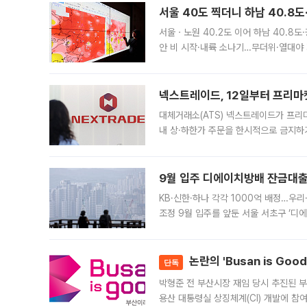
서울 40도 찍더니 하남 40.8도
서울ㆍ노원 40.2도 이어 하남 40.8도
안 비 시작·내륙 소나기…무더위·열대야 
에서도 40도를 웃도는 기온이 관측됐다
의 극심한
넥스트레이드, 12일부터 프리마
대체거래소(ATS) 넥스트레이드가 프리
내 상·하한가 주문을 한시적으로 금지하
가 체결 사례와 관련해 설명자료를 내고
9월 입주 디에이치방배 잔금대출
KB·신한·하나 각각 1000억 배정…우
조정 9월 입주를 앞둔 서울 서초구 ‘디
은행과 NH농협은행도 대출 취급을 검토
민은행
논란의 'Busan is Go
단독
박형준 전 부산시장 재임 당시 추진된 부산
용산 대통령실 상징체계(CI) 개발에 참