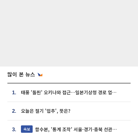
많이 본 뉴스
태풍 '돌핀' 오키나와 접근…일본기상청 경로 업데이트
1.
오늘은 절기 '입추', 뜻은?
2.
합수본, '통계 조작' 서울·경기·충북 선관위 등 추가 압수수색
속보
3.