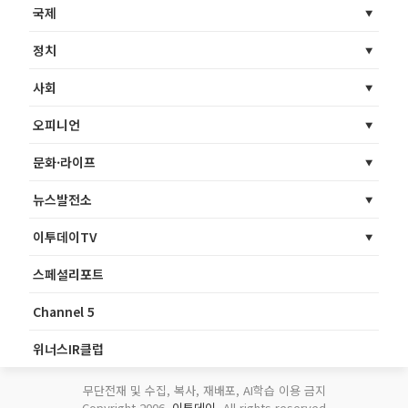
국제
정치
사회
오피니언
문화·라이프
뉴스발전소
이투데이TV
스페셜리포트
Channel 5
위너스IR클럽
무단전재 및 수집, 복사, 재배포, AI학습 이용 금지
Copyright 2006.
이투데이
. All rights reserved