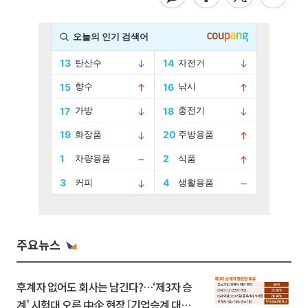
주요뉴스
후계자 없어도 회사는 남긴다?…‘제3자 승
계’ 시험대 오른 中企 현장 [기업승계 대전