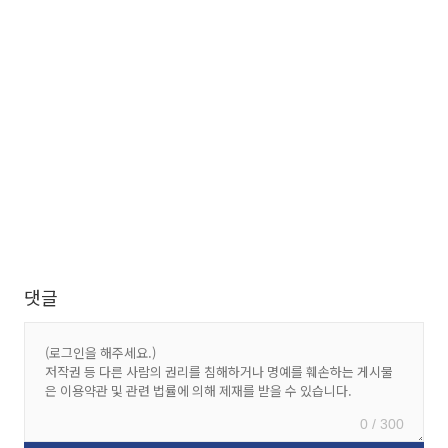
댓글
0 / 300