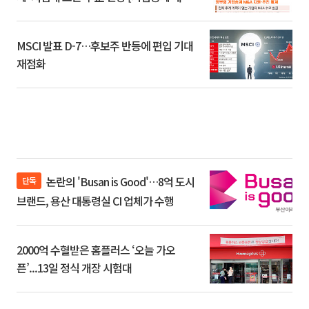
환]
MSCI 발표 D-7…후보주 반등에 편입 기대
재점화
논란의 'Busan is Good'…8억 도시
단독
브랜드, 용산 대통령실 CI 업체가 수행
2000억 수혈받은 홈플러스 ‘오늘 가오
픈’...13일 정식 개장 시험대