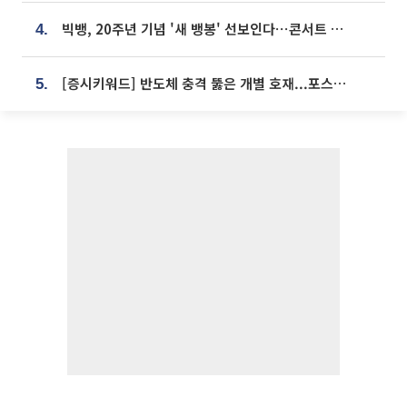
빅뱅, 20주년 기념 '새 뱅봉' 선보인다⋯콘서트 앞두고 팝업 개최
4.
[증시키워드] 반도체 충격 뚫은 개별 호재...포스코퓨처엠·에코프로·한화솔루션 '눈길'
5.