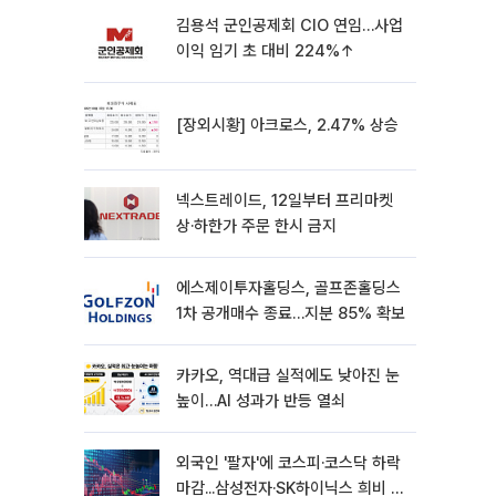
김용석 군인공제회 CIO 연임…사업
이익 임기 초 대비 224%↑
[장외시황] 아크로스, 2.47% 상승
넥스트레이드, 12일부터 프리마켓
상·하한가 주문 한시 금지
에스제이투자홀딩스, 골프존홀딩스
1차 공개매수 종료…지분 85% 확보
카카오, 역대급 실적에도 낮아진 눈
높이…AI 성과가 반등 열쇠
외국인 '팔자'에 코스피·코스닥 하락
마감...삼성전자·SK하이닉스 희비 갈