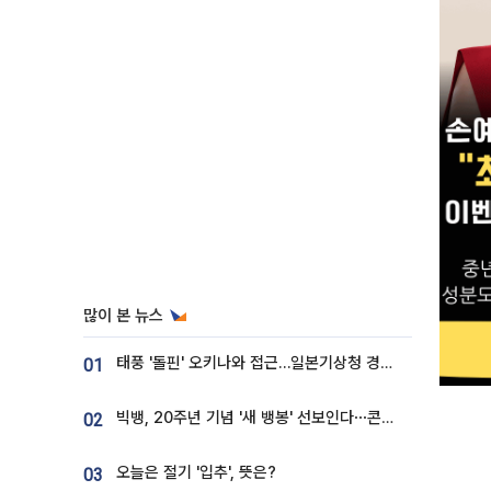
많이 본 뉴스
태풍 '돌핀' 오키나와 접근…일본기상청 경로 업데이트
01
빅뱅, 20주년 기념 '새 뱅봉' 선보인다⋯콘서트 앞두고 팝업 개최
02
오늘은 절기 '입추', 뜻은?
03