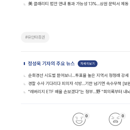
美 클래리티 법안 연내 통과 가능성 13%…상원 문턱서 제동
#유안타증권
정성욱 기자의 주요 뉴스
자세히보기
순회경선 시도별 뜯어보니…투표율 높은 지역서 정청래 강세
경찰 수사 기다리다 피의자 석방…기한 넘기면 속수무책 [보완
"레버리지 ETF 배율 손보겠다"는 정부…野 "회의록부터 내
0
0