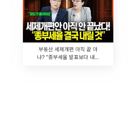
부동산 세제개편 아직 끝 아
냐? "종부세율 발표보다 내릴
것" 장기거주·양도세 전망 I 집
땅지성 I 김인만, 진미윤