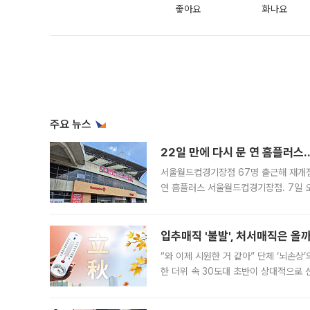
좋아요
화나요
주요 뉴스
22일 만에 다시 문 연 홈플러스
서울월드컵경기장점 67명 출근해 재개점 
연 홈플러스 서울월드컵경기장점. 7일 
우유, 과일 같은 신선식품이 차근차근 자
입추매직 '불발', 처서매직은 올
“와 이제 시원한 거 같아” 단체 ‘뇌손상
한 더위 속 30도대 초반이 상대적으로
지역에 있었습니다. 7월 말에는 서풍과