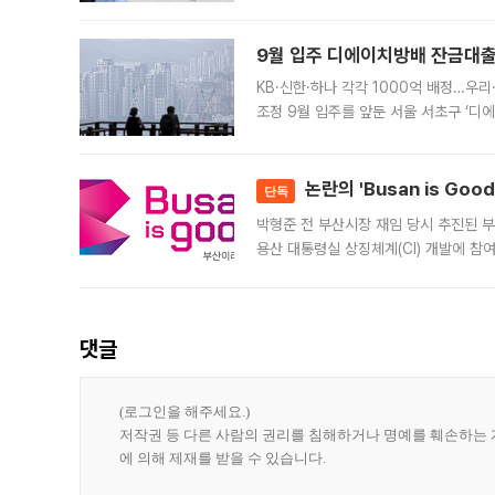
가 체결 사례와 관련해 설명자료를 내고
9월 입주 디에이치방배 잔금대출
KB·신한·하나 각각 1000억 배정…우
조정 9월 입주를 앞둔 서울 서초구 ‘디
은행과 NH농협은행도 대출 취급을 검토
민은행
논란의 'Busan is Go
단독
박형준 전 부산시장 재임 당시 추진된 부산
용산 대통령실 상징체계(CI) 개발에 참
도시브랜드 사업이 공개 이후 시민 공감
댓글