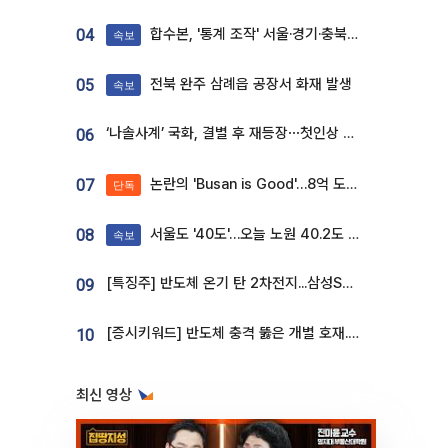
합수본, '통계 조작' 서울·경기·충북 선관위 등 추가 압수수색
04
속보
전북 완주 삼례읍 공장서 화재 발생
05
속보
‘나솔사계’ 국화, 결별 후 재등장⋯첫인상 투표 휩쓸고 ‘인기녀’ 등극
06
논란의 'Busan is Good'…8억 도시브랜드, 용산 대통령실 CI 업체가 수행
07
단독
서울도 '40도'…오늘 노원 40.2도 기록
08
속보
[특징주] 반도체 온기 탄 2차전지...삼성SDI, 장 초반 7% 넘게 껑충
09
[증시키워드] 반도체 충격 뚫은 개별 호재...포스코퓨처엠·에코프로·한화솔루션 '눈길'
10
최신 영상