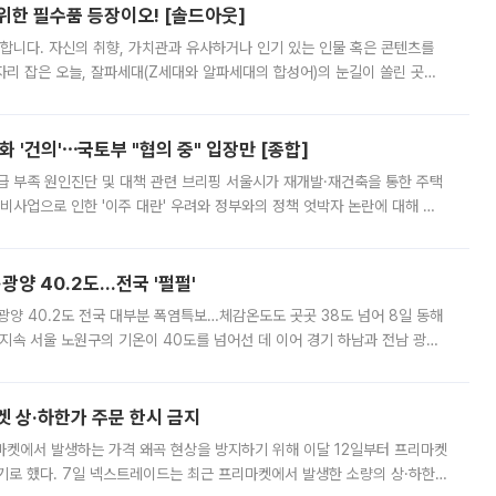
 위한 필수품 등장이오! [솔드아웃]
합니다. 자신의 취향, 가치관과 유사하거나 인기 있는 인물 혹은 콘텐츠를
'가 자리 잡은 오늘, 잘파세대(Z세대와 알파세대의 합성어)의 눈길이 쏠린 곳은
리는 공연장. 응원봉만큼이나 눈에 띄는 게 있습니다. 공연이 시작되기
 '건의'⋯국토부 "협의 중" 입장만 [종합]
급 부족 원인진단 및 대책 관련 브리핑 서울시가 재개발·재건축을 통한 주택
비사업으로 인한 '이주 대란' 우려와 정부와의 정책 엇박자 논란에 대해 정
실장은 2031년까지 31만 가구 착공 목표에 차질이 없다는 입장이나,
·광양 40.2도…전국 '펄펄'
·광양 40.2도 전국 대부분 폭염특보…체감온도도 곳곳 38도 넘어 8일 동해
지속 서울 노원구의 기온이 40도를 넘어선 데 이어 경기 하남과 전남 광양
. 전국 대부분 지역에 폭염특보가 내려진 가운데 곳곳에서 39~40도 안팎
켓 상·하한가 주문 한시 금지
마켓에서 발생하는 가격 왜곡 현상을 방지하기 위해 이달 12일부터 프리마켓
기로 했다. 7일 넥스트레이드는 최근 프리마켓에서 발생한 소량의 상·하한