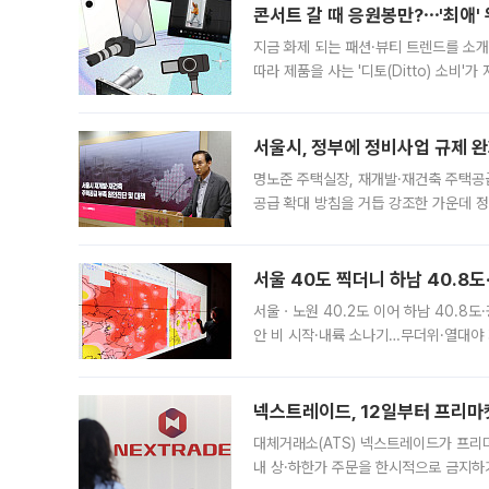
콘서트 갈 때 응원봉만?⋯'최애'
지금 화제 되는 패션·뷰티 트렌드를 소개
따라 제품을 사는 '디토(Ditto) 소비
어디일까요? 아이돌 콘서트 시작을 기다
서울시, 정부에 정비사업 규제 완화
명노준 주택실장, 재개발·재건축 주택공
공급 확대 방침을 거듭 강조한 가운데 정
면 반박하고 나섰다. 명노준 서울시 주택
서울 40도 찍더니 하남 40.8도
서울ㆍ노원 40.2도 이어 하남 40.8도
안 비 시작·내륙 소나기…무더위·열대야 
에서도 40도를 웃도는 기온이 관측됐다
의 극심한
넥스트레이드, 12일부터 프리마
대체거래소(ATS) 넥스트레이드가 프리
내 상·하한가 주문을 한시적으로 금지하