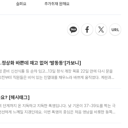
슬퍼요
추가취재 원해요
…정상화 바쁜데 재고 없어 ‘발동동’[가보니]
준비 신선식품 등 순차 입고…13일 정식 개장 목표 22일 만에 다시 문을
오전부터 직원들은 비어 있는 진열대를 채우느라 바쁘게 움직였다. 계란과
리를 잡기 시작했지만, 매장 곳곳엔 여전히 텅 빈 매대가 먼저 눈에 들어왔
까요? [해시태그]
’의 단계까지 온 지독하고 지독한 폭염입니다. 낮 기온이 37~39도를 찍는 극
 선선하게 느껴질 지경인데요. 이번 폭염의 중심은 처음 영남을 비롯한 동쪽
 북서풍이 산맥을 넘어 영남 쪽으로 내려오면서 뜨겁고 건조해졌는데요.