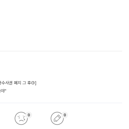
수사권 폐지 그 후①]
놔야"
0
0