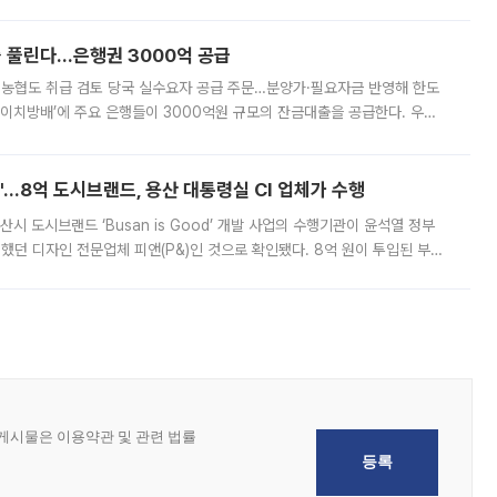
, 주문 오류로 인한 가격 급등락을 최소화하기 위한 비상 대응방안을 발표
 풀린다…은행권 3000억 공급
리·농협도 취급 검토 당국 실수요자 공급 주문…분양가·필요자금 반영해 한도
에이치방배’에 주요 은행들이 3000억원 규모의 잔금대출을 공급한다. 우리
하고 있어 향후 공급 규모가 늘어날 전망이다. 7일 금융권에 따르면 KB국
od'…8억 도시브랜드, 용산 대통령실 CI 업체가 수행
시 도시브랜드 ‘Busan is Good’ 개발 사업의 수행기관이 윤석열 정부
여했던 디자인 전문업체 피앤(P&)인 것으로 확인됐다. 8억 원이 투입된 부산
 부족과 디자인 정체성 논란에 휩싸였던 만큼, 사업 선정 과정과 결과물에