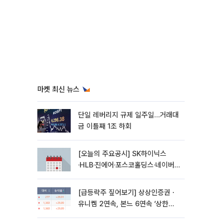
마켓 최신 뉴스
단일 레버리지 규제 일주일…거래대
금 이틀째 1조 하회
[오늘의 주요공시] SK하이닉스
·HLB·진에어·포스코홀딩스·네이버·
대우건설 등
[급등락주 짚어보기] 상상인증권ㆍ
유니켐 2연속, 본느 6연속 ‘상한
가’⋯M&A 훈풍 분 증시