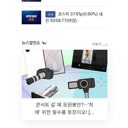
려
코스피 37.61p(0.60%) 내
속보
린 6258.77(마감)
뉴스발전소
콘서트 갈 때 응원봉만?⋯'최
애' 위한 필수품 등장이오! [솔
드아웃]