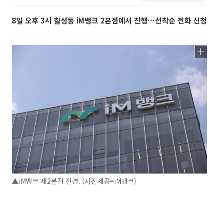
8일 오후 3시 칠성동 iM뱅크 2본점에서 진행…선착순 전화 신청
▲iM뱅크 제2본점 전경. (사진제공=iM뱅크)