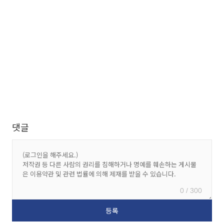
댓글
0 / 300