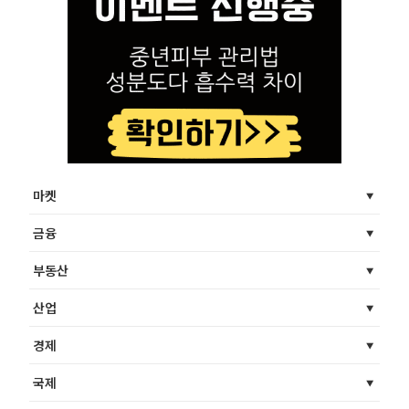
마켓
금융
부동산
산업
경제
국제