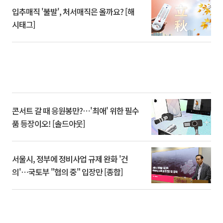
입추매직 '불발', 처서매직은 올까요? [해
시태그]
콘서트 갈 때 응원봉만?⋯'최애' 위한 필수
품 등장이오! [솔드아웃]
서울시, 정부에 정비사업 규제 완화 '건
의'⋯국토부 "협의 중" 입장만 [종합]