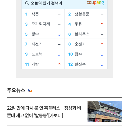
주요뉴스
22일 만에 다시 문 연 홈플러스…정상화 바
쁜데 재고 없어 ‘발동동’[가보니]