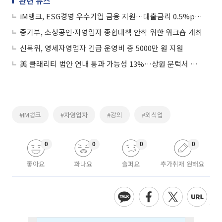
관련 뉴스
iM뱅크, ESG경영 우수기업 금융 지원…대출금리 0.5%p 추가 감면
중기부, 소상공인·자영업자 종합대책 안착 위한 워크숍 개최
신복위, 영세자영업자 긴급 운영비 총 5000만 원 지원
美 클래리티 법안 연내 통과 가능성 13%…상원 문턱서 제동
#IM뱅크
#자영업자
#강의
#외식업
0
0
0
0
좋아요
화나요
슬퍼요
추가취재 원해요