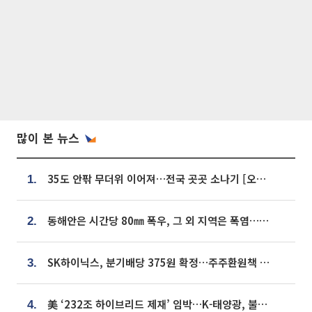
많이 본 뉴스
35도 안팎 무더위 이어져…전국 곳곳 소나기 [오늘 날씨]
1.
동해안은 시간당 80㎜ 폭우, 그 외 지역은 폭염…‘극과 극 날씨’
2.
SK하이닉스, 분기배당 375원 확정…주주환원책 9월로 앞당겨 발표
3.
美 ‘232조 하이브리드 제재’ 임박…K-태양광, 불확실성 털고 날개 다나
4.