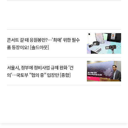
콘서트 갈 때 응원봉만?⋯'최애' 위한 필수
품 등장이오! [솔드아웃]
서울시, 정부에 정비사업 규제 완화 '건
의'⋯국토부 "협의 중" 입장만 [종합]