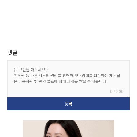
댓글
0 / 300