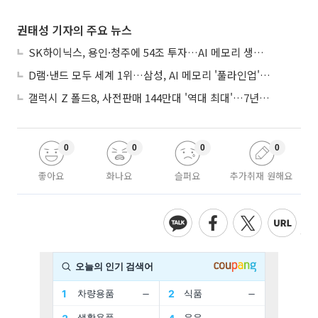
권태성 기자의 주요 뉴스
SK하이닉스, 용인·청주에 54조 투자…AI 메모리 생산기지 키운다
D램·낸드 모두 세계 1위…삼성, AI 메모리 '풀라인업'으로 승부
갤럭시 Z 폴드8, 사전판매 144만대 '역대 최대'…7년만에 갤노트10 기록 넘어
0
0
0
0
좋아요
화나요
슬퍼요
추가취재 원해요