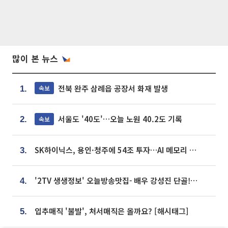
많이 본 뉴스
전북 완주 삼례읍 공장서 화재 발생
속보
1.
서울도 '40도'…오늘 노원 40.2도 기록
속보
2.
SK하이닉스, 용인·청주에 54조 투자…AI 메모리 생산기지 키운다
3.
'2TV 생생정보' 오늘방송맛집- 배우 강성진 단골! 쌀국수ㆍ푸팟퐁 커리 맛집 '블○○○'
4.
입추매직 '불발', 처서매직은 올까요? [해시태그]
5.