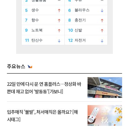
주요뉴스
22일 만에 다시 문 연 홈플러스…정상화 바
쁜데 재고 없어 ‘발동동’[가보니]
입추매직 '불발', 처서매직은 올까요? [해
시태그]