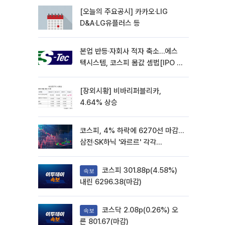
[오늘의 주요공시] 카카오·LIG
D&A·LG유플러스 등
본업 반등·자회사 적자 축소…에스
텍시스템, 코스피 몸값 셈법[IPO 엑
스레이]
[장외시황] 비바리퍼블리카,
4.64% 상승
코스피, 4% 하락에 6270선 마감…
삼전·SK하닉 '와르르' 각각
6%·10%대 급락
코스피 301.88p(4.58%)
속보
내린 6296.38(마감)
코스닥 2.08p(0.26%) 오
속보
른 801.67(마감)