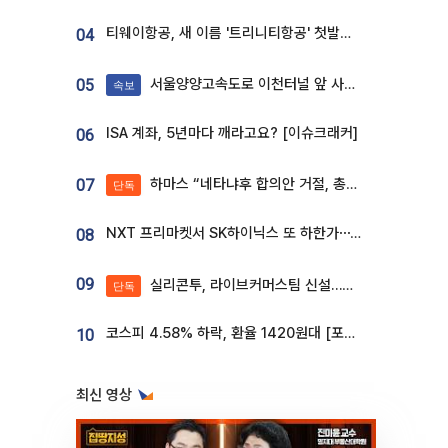
티웨이항공, 새 이름 '트리니티항공' 첫발…SSC 전략 본격화
04
서울양양고속도로 이천터널 앞 사고 발생
05
속보
ISA 계좌, 5년마다 깨라고요? [이슈크래커]
06
하마스 “네타냐후 합의안 거절, 총선 앞두고 시간 끌기”
07
단독
NXT 프리마켓서 SK하이닉스 또 하한가⋯‘11주 거래’에 시초가 왜곡
08
09
실리콘투, 라이브커머스팀 신설…K뷰티 ‘글로벌 판매망’ 확대[K뷰티 라방戰]
단독
코스피 4.58% 하락, 환율 1420원대 [포토]
10
최신 영상