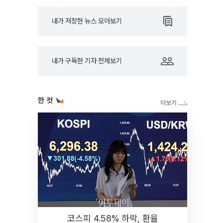
내가 저장한 뉴스 모아보기
내가 구독한 기자 전체보기
한 컷
코스피 4.58% 하락, 환율