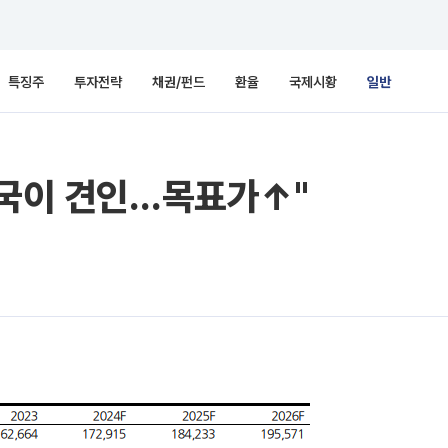
특징주
투자전략
채권/펀드
환율
국제시황
일반
미국이 견인…목표가↑"