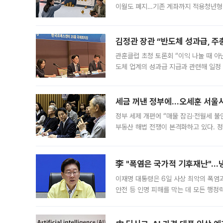
이월도 폐지…기존 계좌까지 적용청년형 
는 5년마다 계좌를 해지하라는 건가요?”
편을
김정관 장관 “반도체 성과급, 
관훈클럽 초청 토론회 “이익 나눌 때 아
도체 업계의 성과급 지급과 관련해 일정
최근 상법·자본시장법 개정으로 기업 지
세금 꺼낸 정부에…오세훈 서울시장
정부 세제 개편에 “매물 잠김·전월세 불
부동산 해법 전쟁이 본격화하고 있다. 
드를 꺼내자 서울시는 전·월세 부담만 
李 "폭염은 국가적 기후재난"…냉
이재명 대통령은 6일 사상 최악의 폭염
안전 등 인명 피해를 막는 데 모든 행
인프라 확충 계획을 내년도 예산안에 반