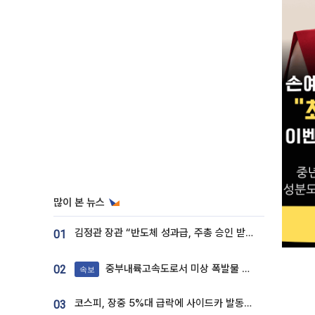
많이 본 뉴스
김정관 장관 “반도체 성과급, 주총 승인 받도록”…상법·자본시장법 개정 시사
01
중부내륙고속도로서 미상 폭발물 발견
02
속보
코스피, 장중 5%대 급락에 사이드카 발동…삼성·SK 동반 폭락
03