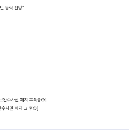
중반 등락 전망”
구[보완수사권 폐지 후폭풍①]
수사권 폐지 그 후①]