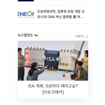
진원생명과학, 질병청 공동 개발 코
로나19 DNA 백신 플랫폼 美 특허
확보
뉴스발전소
ISA 계좌, 5년마다 깨라고요?
[이슈크래커]