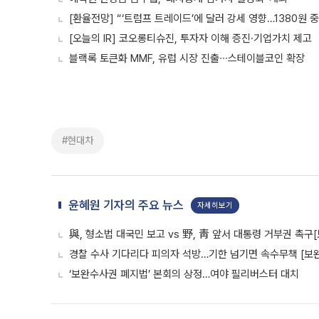
[환율전망] “‘트럼프 트레이드’에 달러 강세 영향…1380원 
[오늘의 IR] 코오롱티슈진, 투자자 이해 증진·기업가치 제고
블랙록 토큰화 MMF, 유럽 시장 진출∙∙∙스테이블코인 확장
#현대차
윤혜원 기자의 주요 뉴스
자세히보기
與, 형소법 대국민 보고 vs 野, 靑 앞서 대통령 거부권 촉
경찰 수사 기다리다 피의자 석방…기한 넘기면 속수무책 [보완
‘보완수사권 폐지법’ 본회의 상정…여야 필리버스터 대치