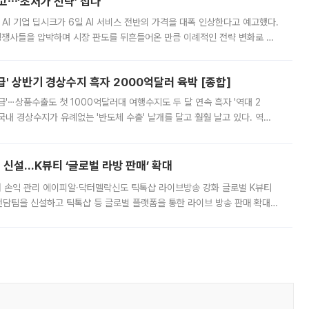
예고⋯‘초저가 전략’ 접나
 AI 기업 딥시크가 6일 AI 서비스 전반의 가격을 대폭 인상한다고 예고했다.
 경쟁사들을 압박하며 시장 판도를 뒤흔들어온 만큼 이례적인 전략 변화로 평
 이날 공지를 통해 구체적인 인상 폭은 공개하지 않았지만 상당한 수
' 상반기 경상수지 흑자 2000억달러 육박 [종합]
급'⋯상품수출도 첫 1000억달러대 여행수지도 두 달 연속 흑자 '역대 2
국내 경상수지가 유례없는 '반도체 수출' 날개를 달고 훨훨 날고 있다. 역대
경상수지 뿐 아니라 상반기 경상수지 흑자도 2000억달러에 근접하며 사상 최
신설…K뷰티 ‘글로벌 라방 판매’ 확대
터 손익 관리 에이피알·닥터멜락신도 틱톡샵 라이브방송 강화 글로벌 K뷰티
담팀을 신설하고 틱톡샵 등 글로벌 플랫폼을 통한 라이브 방송 판매 확대에
급하는 데서 한발 더 나아가 방송 기획과 상품 구성, 출연자 섭외, 손익