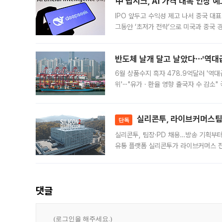
中 딥시크, AI 가격 대폭 인상 
IPO 앞두고 수익성 제고 나서 중국 대표
그동안 ‘초저가 전략’으로 미국과 중국
가된다. 블룸버그통신에 따르면 딥시크는
반도체 날개 달고 날았다⋯'역대급
6월 상품수지 흑자 478.9억달러 '역대
위'⋯"유가ㆍ환율 영향 출국자 수 감소" 
급 수출 호조가 매달 이어지면서 6월 
대 기
실리콘투, 라이브커머스팀 
단독
실리콘투, 팀장·PD 채용…방송 기획부
유통 플랫폼 실리콘투가 라이브커머스 전
나섰다. 국내 화장품을 해외 유통망에 공
댓글