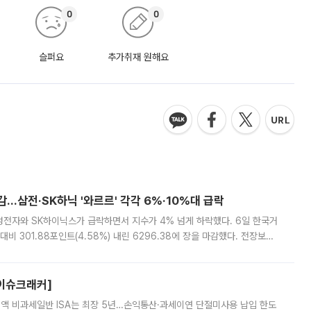
0
0
슬퍼요
추가취재 원해요
감…삼전·SK하닉 '와르르' 각각 6%·10%대 급락
삼성전자와 SK하이닉스가 급락하면서 지수가 4% 넘게 하락했다. 6일 한국거
비 301.88포인트(4.58%) 내린 6296.38에 장을 마감했다. 전장보다
스피는 장중 한때 6550.94까지 오르기도 했으나 6238.32까지 밀리기도 했
[이슈크래커]
 전액 비과세일반 ISA는 최장 5년…손익통산·과세이연 단절미사용 납입 한도