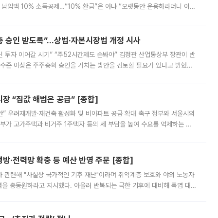
납입액 10% 소득공제…“10% 환급”은 아냐 “오랫동안 운용하라더니 이제
 ‘만능 절세 통장’으로 불리는 개인종합자산관리계좌(ISA)가 두 갈래로 개
주총 승인 받도록”…상법·자본시장법 개정 시사
닌 투자 이어갈 시기” “주52시간제도 손봐야” 김정관 산업통상부 장관이 반
 수준 이상은 주주총회 승인을 거치는 방안을 검토할 필요가 있다고 밝혔다.
배구조와 주주권 강화 논의가 이어지는 가운데, 핵심 연구인력에 대한
 “집값 해법은 공급” [종합]
안” 우려재개발·재건축 활성화 및 비아파트 공급 확대 촉구 정부와 서울시의
정부가 고가주택과 비거주 1주택자 등의 세 부담을 높여 수요를 억제하는 카
키울 것이라며 세금이 아닌 공급이 근본적인 처방이라고 전면 반박했다.
방·전력망 확충 등 예산 반영 주문 [종합]
과 관련해 "사실상 국가적인 기후 재난"이라며 취약계층 보호와 야외 노동자
정력을 총동원하라고 지시했다. 아울러 반복되는 극한 기후에 대비해 폭염 대응
영하는 방안도 검토하라고 주문했다. 이 대통령은 이날 폭염·가뭄 대