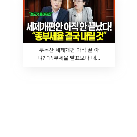
부동산 세제개편 아직 끝 아
냐? "종부세율 발표보다 내릴
것" 장기거주·양도세 전망 I 집
땅지성 I 김인만, 진미윤