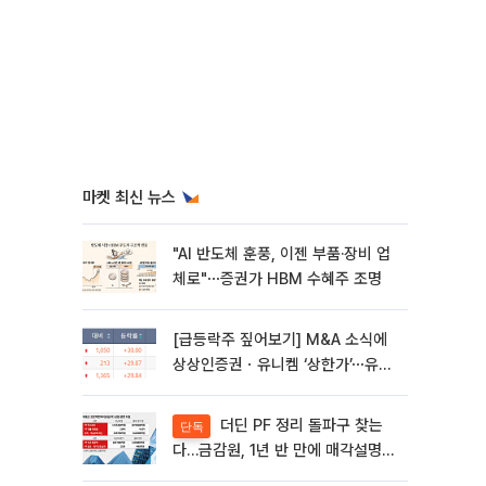
마켓 최신 뉴스
"AI 반도체 훈풍, 이젠 부품·장비 업
체로"⋯증권가 HBM 수혜주 조명
[급등락주 짚어보기] M&A 소식에
상상인증권ㆍ유니켐 ‘상한가’⋯유증
제동 걸린 SK디앤디↑
더딘 PF 정리 돌파구 찾는
단독
다…금감원, 1년 반 만에 매각설명회
재개