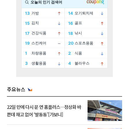
주요뉴스
22일 만에 다시 문 연 홈플러스…정상화 바
쁜데 재고 없어 ‘발동동’[가보니]