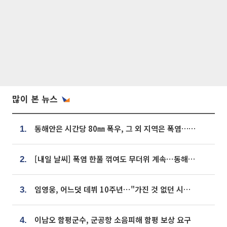
많이 본 뉴스
동해안은 시간당 80㎜ 폭우, 그 외 지역은 폭염…‘극과 극 날씨’
1.
[내일 날씨] 폭염 한풀 꺾여도 무더위 계속⋯동해안 이틀 연속 비
2.
임영웅, 어느덧 데뷔 10주년⋯"가진 것 없던 시절, 내 앞엔 20명의 팬뿐"
3.
이남오 함평군수, 군공항 소음피해 함평 보상 요구
4.