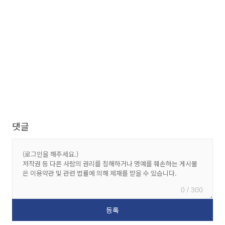
댓글
0 / 300