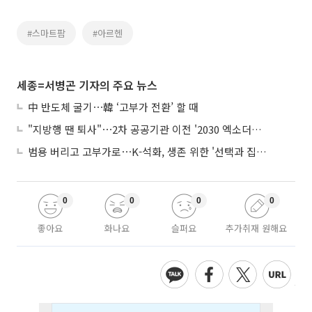
#스마트팜
#아르헨
세종=서병곤 기자의 주요 뉴스
中 반도체 굴기⋯韓 ‘고부가 전환’ 할 때
"지방행 땐 퇴사"⋯2차 공공기관 이전 '2030 엑소더스' 뇌관
범용 버리고 고부가로⋯K-석화, 생존 위한 '선택과 집중'
0
0
0
0
좋아요
화나요
슬퍼요
추가취재 원해요