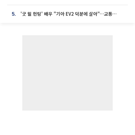
'굿 윌 헌팅' 배우 "기아 EV2 덕분에 살아"…교통사고 후 안전성 극찬
5.