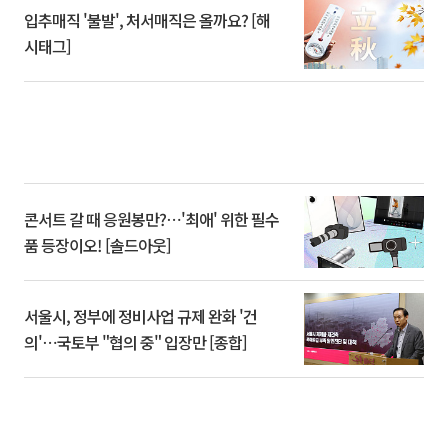
입추매직 '불발', 처서매직은 올까요? [해
시태그]
콘서트 갈 때 응원봉만?⋯'최애' 위한 필수
품 등장이오! [솔드아웃]
서울시, 정부에 정비사업 규제 완화 '건
의'⋯국토부 "협의 중" 입장만 [종합]