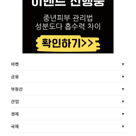
마켓
금융
부동산
산업
경제
국제