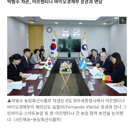
박범수 차관, 아르헨티나 바이오경제부 장관과 면담
▲박범수 농림축산식품부 차관은 8일 정부세종청사에서 아르헨티나
바이오경제부의 페르난도 빌렐라(Fernando Vilella) 장관과 만나 그
린바이오·스마트농업 등 한-아르헨티나 간 농업 협력 방안을 논의했
다. (사진제공=농림축산식품부)