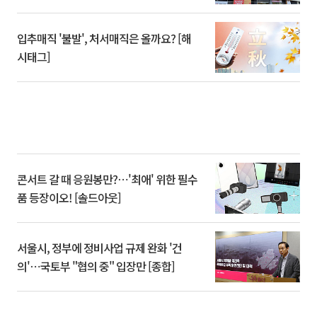
입추매직 '불발', 처서매직은 올까요? [해
시태그]
콘서트 갈 때 응원봉만?⋯'최애' 위한 필수
품 등장이오! [솔드아웃]
서울시, 정부에 정비사업 규제 완화 '건
의'⋯국토부 "협의 중" 입장만 [종합]