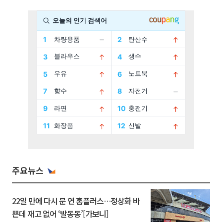
주요뉴스
22일 만에 다시 문 연 홈플러스…정상화 바
쁜데 재고 없어 ‘발동동’[가보니]