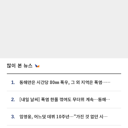
많이 본 뉴스
동해안은 시간당 80㎜ 폭우, 그 외 지역은 폭염…‘극과 극 날씨’
1.
[내일 날씨] 폭염 한풀 꺾여도 무더위 계속⋯동해안 이틀 연속 비
2.
임영웅, 어느덧 데뷔 10주년⋯"가진 것 없던 시절, 내 앞엔 20명의 팬뿐"
3.