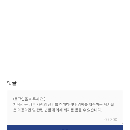
댓글
0 / 300