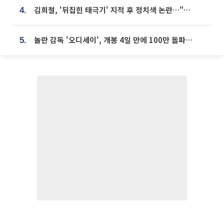
김희철, '뒤집힌 태극기' 지적 후 정치색 논란…"좌우 떠나 우리나라 국기"
4.
놀란 감독 '오디세이', 개봉 4일 만에 100만 돌파⋯'왕사남' 보다 빠르다
5.