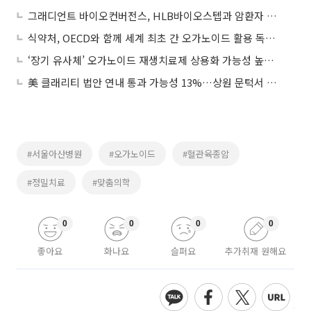
그래디언트 바이오컨버전스, HLB바이오스텝과 암환자 유래 오가노이드 사업 추진
식약처, OECD와 함께 세계 최초 간 오가노이드 활용 독성시험법 개발
‘장기 유사체’ 오가노이드 재생치료제 상용화 가능성 높아진다
美 클래리티 법안 연내 통과 가능성 13%…상원 문턱서 제동
#서울아산병원
#오가노이드
#혈관육종암
#정밀치료
#맞춤의학
0
0
0
0
좋아요
화나요
슬퍼요
추가취재 원해요