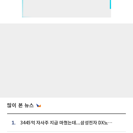
많이 본 뉴스
3445억 자사주 지급 마쳤는데...삼성전자 DX노조, 뒤늦은 '떼쓰기 집회'
1.