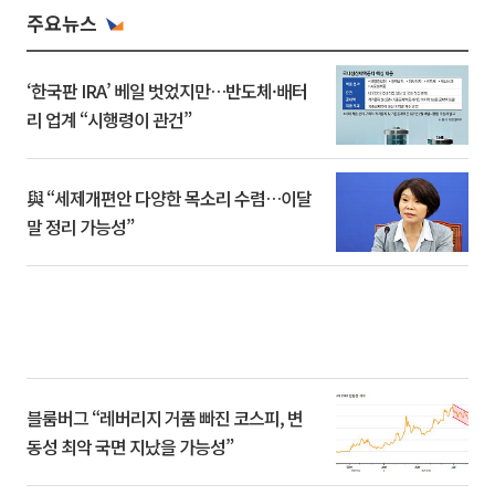
주요뉴스
‘한국판 IRA’ 베일 벗었지만…반도체·배터
리 업계 “시행령이 관건”
與 “세제개편안 다양한 목소리 수렴…이달
말 정리 가능성”
블룸버그 “레버리지 거품 빠진 코스피, 변
동성 최악 국면 지났을 가능성”