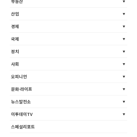
부동산
산업
경제
국제
정치
사회
오피니언
문화·라이프
뉴스발전소
이투데이TV
스페셜리포트