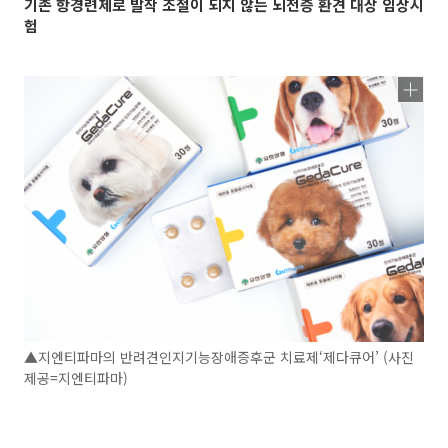
기존 항경련제로 발작 조절이 되지 않는 뇌전증 환견 대상 임상시
험
▲지엔티파마의 반려견인지기능장애증후군 치료제‘제다큐어’ (사진
제공=지엔티파마)