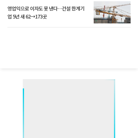
영업익으로 이자도 못 낸다…건설 한계기
업 5년 새 62→173곳