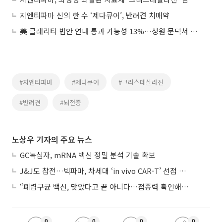
지엔티파마 신의 한 수 ‘제다큐어’, 반려견 치매약
美 클래리티 법안 연내 통과 가능성 13%…상원 문턱서 제동
#지엔티파마
#제다큐어
#크리스데살라진
#반려견
#뇌전증
노상우 기자의 주요 뉴스
GC녹십자, mRNA 백신 정밀 분석 기술 확보
J&J도 참전…빅파마, 차세대 ‘in vivo CAR-T’ 선점 경쟁 본격화
“폐렴구균 백신, 맞았다고 끝 아니다…접종력 확인해야”
0
0
0
0