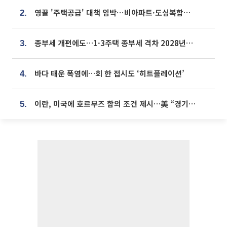
영끌 '주택공급' 대책 임박⋯비아파트·도심복합까지 총동원
2.
종부세 개편에도…1·3주택 종부세 격차 2028년부터 확대
3.
바다 태운 폭염에…회 한 접시도 ‘히트플레이션’
4.
이란, 미국에 호르무즈 합의 조건 제시…美 “경기 아직 안 끝나” [종합]
5.