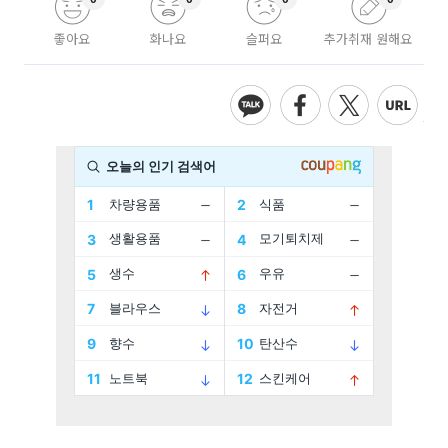
좋아요
화나요
슬퍼요
추가취재 원해요