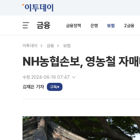
금융
금융정책
은행
보험
2금융
이투데이
금융
보험
NH농협손보, 영농철 자
수정 2024-06-16 07:47
김재은 기자
구독