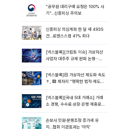
“공무원 대리구매 요청은 100% 사
기”…신종피싱 주의보
신종피싱 의심계좌 한 달 새 4935
건…로맨스스캠 41% 최다
[넥스블록][크립토 이슈] 가상자산
사업자 대주주 규제 완화 논쟁∙∙∙거
래소 인수∙신규 진입 심사 변수 부상
[넥스블록]日 가상자산 제도화 속도
↑, 韓 제자리 “명확한 법적∙제도적
기반 마련 시급”
[넥스블록][국내 5대 거래소] 거래
소 경쟁, 수수료∙상장∙은행 제휴로
옮겨 붙었다
손보사 민원·분쟁조정 증가세 유
지…협회 이관효과는 ‘아직’