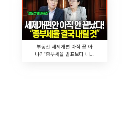
부동산 세제개편 아직 끝 아
냐? "종부세율 발표보다 내릴
것" 장기거주·양도세 전망 I 집
땅지성 I 김인만, 진미윤