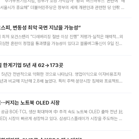
없어” “주가누르기방지법, 정부가 조정 가닥잡아” 황희 ‘버스하우스’ 논란에 “해
 서울시가 중요해” 더불어민주당은 정부의 세제 개편안과 관련한 당 안팎 의
에 나서겠다고 예고했다. 민주당은 8월 말 당정 조율을 거친 개편안이
스피, 변동성 최악 국면 지났을 가능성”
 만에 최저 모건스탠리 “디레버리징 절반 이상 진행” 저평가·실적은 매력적…외
든 극심한 혼란이 정점을 통과했을 가능성이 있다고 블룸버그통신이 9일 진단
가 상당 부분 정리된 데다 금융당국의 규제 강화로 고위험 상품 거래도 급감
한계기업 5년 새 62→173곳
 5년간 전반적으로 악화한 것으로 나타났다. 영업이익으로 이자비용조차
년과 비교해 지난해 2.8배 늘었다. 특히 주택·분양시장 침체와 프로젝트파
 악화가 두드러졌다. 9일 한국건설산업연구원은 ‘2025년 건설업 외감기업
격⋯커지는 노트북 OLED 시장
 공급 BOE·TCL 생산 확대하며 中 추격 속도 노트북 OLED 출하 전년 比
ED) 시장이 빠르게 성장하고 있다. 삼성디스플레이가 시장을 주도하는 가
 확대에 나서면서 노트북 OLED 시장을 둘러싼 경쟁이 치열해지고 있다. 9