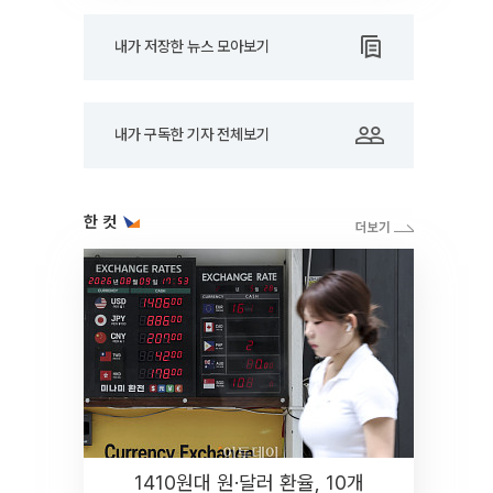
내가 저장한 뉴스 모아보기
내가 구독한 기자 전체보기
한 컷
1410원대 원·달러 환율, 10개