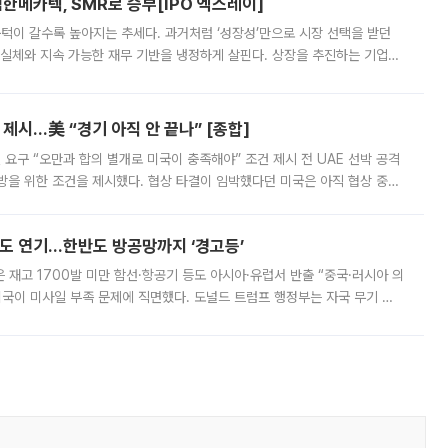
한메카텍, SMR로 승부[IPO 엑스레이]
 문턱이 갈수록 높아지는 추세다. 과거처럼 ‘성장성’만으로 시장 선택을 받던
 실체와 지속 가능한 재무 기반을 냉정하게 살핀다. 상장을 추진하는 기업들
를 입증해야 하는 시험대에 섰다. 본지는 상장을 앞둔 기업의 기술 경쟁
제시…美 “경기 아직 안 끝나” [종합]
 요구 “오만과 합의 별개로 미국이 충족해야” 조건 제시 전 UAE 선박 공격
방을 위한 조건을 제시했다. 협상 타결이 임박했다던 미국은 아직 협상 중이
현지시간) 모하마드 바게르 졸가드르 이란 최고국가안보회의 사무총장은 타
품도 연기…한반도 방공망까지 ‘경고등’
은 재고 1700발 미만 함선·항공기 등도 아시아·유럽서 반출 “중국·러시아 의
미국이 미사일 부족 문제에 직면했다. 도널드 트럼프 행정부는 자국 무기 공
 국가들로 향하던 납품마저 연기되고 있는 것으로 전해졌다. 전문가가 중국