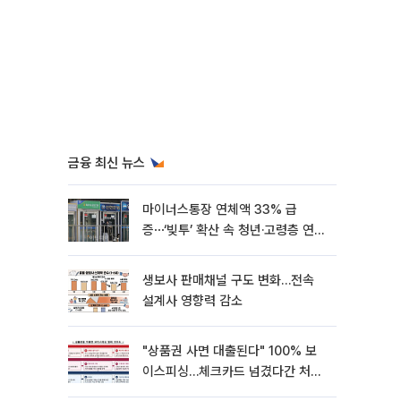
금융 최신 뉴스
마이너스통장 연체액 33% 급
증⋯‘빚투’ 확산 속 청년·고령층 연체
율↑
생보사 판매채널 구도 변화…전속
설계사 영향력 감소
"상품권 사면 대출된다" 100% 보
이스피싱…체크카드 넘겼다간 처벌
대상