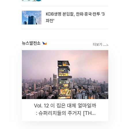
KDB생명 본입찰, 한화·흥국·한투 '3
파전'
뉴스발전소
Vol. 12 이 집은 대체 얼마일까
: 슈퍼리치들의 주거지 [THE
RARE]