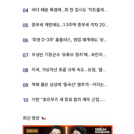
바다 태운 폭염에…회 한 접시도 ‘히트플레이션’
04
종부세 개편에도…1·3주택 종부세 격차 2028년부터 확대
05
‘회생 D-3주’ 홈플러스, 영업 재개에도 ‘상품 공급망’ 복구가 생존 관건
06
우성빈 기장군수 ‘유튜브 정치’에…국민의힘 군의원들 집단 반발
07
미국, 가상자산 포괄 규제 속도…상원, ‘클래리티법’ 9월 절차투표 추진
08
맥북 품은 삼성에 ‘중국산’ 맹추격⋯커지는 노트북 OLED 시장
09
이란 “호르무즈 새 항로 합의 매우 근접...미국 배상 먼저”
10
최신 영상