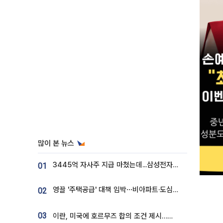
많이 본 뉴스
3445억 자사주 지급 마쳤는데...삼성전자 DX노조, 뒤늦은 '떼쓰기 집회'
01
영끌 '주택공급' 대책 임박⋯비아파트·도심복합까지 총동원
02
03
이란, 미국에 호르무즈 합의 조건 제시…美 “경기 아직 안 끝나” [종합]