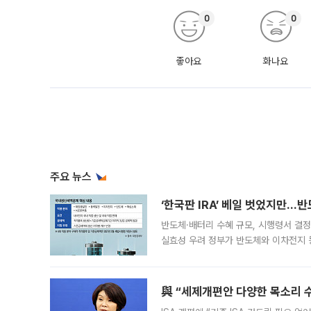
0
0
좋아요
화나요
주요 뉴스
‘한국판 IRA’ 베일 벗었지만…
반도체·배터리 수혜 규모, 시행령서 결정
실효성 우려 정부가 반도체와 이차전지 
법(IRA)’으로 불리는 국내생산세액공제
與 “세제개편안 다양한 목소리 