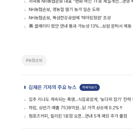
서국동 NH농협손보 대표 “변화·혁신 TF로 체질개선…경영 
NH농협손보, 영농철 딸기 농가 일손 도와
NH농협손보, 뚝섬한강공원에 ‘헤아림정원’ 조성
美 클래리티 법안 연내 통과 가능성 13%…상원 문턱서 제동
#농협손보
김재은 기자의 주요 뉴스
자세히보기
입추 지나도 계속되는 폭염…식음료업계, ‘늦더위 잡기’ 전력
하림, 상반기 매출 7538억원…닭 가격 상승에 6.2%↑
컴포즈커피, 필리핀 1호점 오픈…연내 5개 매장 추가 출점