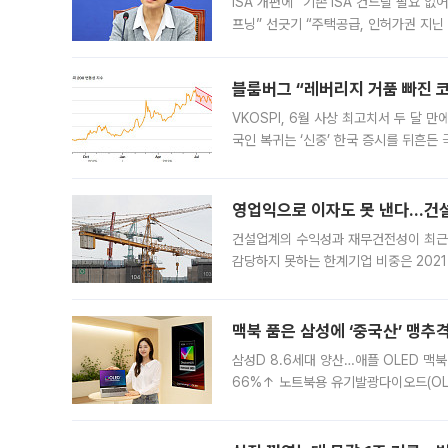
ISA 개편에 “기존 ISA 건드릴 필요 
프닝” 선긋기 “주택공급, 인허가권 지닌
견을 수렴해 당정과 개편안에 대한 조율
블룸버그 “레버리지 거품 빠진 코
VKOSPI, 6월 사상 최고치서 두 달
국인 복귀는 ‘신중’ 한국 증시를 뒤흔
했다. 대규모 반대매매로 레버리지 투자
영업익으로 이자도 못 낸다…건설 
건설업계의 수익성과 재무건전성이 최근
감당하지 못하는 한계기업 비중은 2021
이낸싱(PF) 부담이 집중된 건축 부문의
경영
맥북 품은 삼성에 ‘중국산’ 맹추
삼성D 8.6세대 양산…애플 OLED 맥북
66%↑ 노트북용 유기발광다이오드(OL
운데 중국 BOE와 TCL CSOT도 생산
일 업계에 따르면 삼성