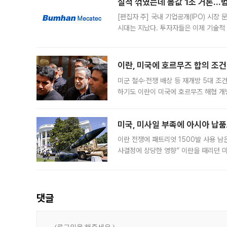
실적 꺾였는데 몸값 1조 거론…범
[편집자 주] 국내 기업공개(IPO) 시장
시대는 지났다. 투자자들은 이제 기술적
은 거시경제 불확실성 속에 실적과 성과
이란, 미국에 호르무즈 합의 조건 
미군 철수·전쟁 배상 등 재개방 5대 조건
하기도 이란이 미국에 호르무즈 해협 개
라며 조심스러운 반응을 보였다. 8일(
미국, 미사일 부족에 아시아 납
이란 전쟁에 패트리엇 1500발 사용 남
사결정에 상당한 영향” 이란을 때리던 
급에 문제가 없다고 해명했지만, 아시아
댓글