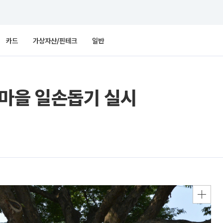
카드
가상자산/핀테크
일반
매마을 일손돕기 실시