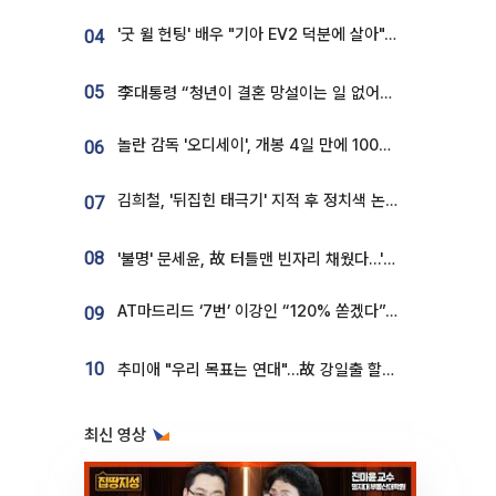
'굿 윌 헌팅' 배우 "기아 EV2 덕분에 살아"…교통사고 후 안전성 극찬
04
05
李대통령 “청년이 결혼 망설이는 일 없어야...제도상 불이익 조사”
놀란 감독 '오디세이', 개봉 4일 만에 100만 돌파⋯'왕사남' 보다 빠르다
06
김희철, '뒤집힌 태극기' 지적 후 정치색 논란…"좌우 떠나 우리나라 국기"
07
08
'불명' 문세윤, 故 터틀맨 빈자리 채웠다…'거북이' 눈물의 최종 우승
AT마드리드 ‘7번’ 이강인 “120% 쏟겠다”⋯시메오네 감독 “필요한 선수”
09
10
추미애 "우리 목표는 연대"…故 강일출 할머니 흉상 제막
최신 영상