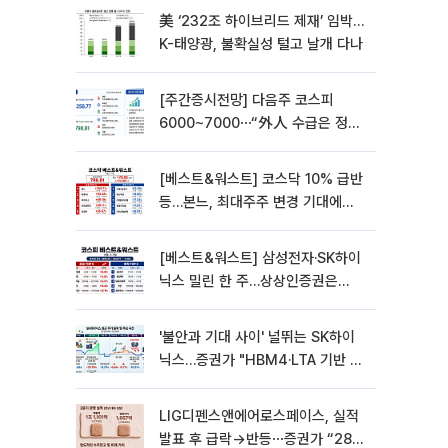
美 ‘232조 하이브리드 제재’ 임박…
K-태양광, 불확실성 털고 날개 다나
[주간증시전망] 다음주 코스피
6000~7000⋯“外人 수급은 정책
이 변수”
[베스트&워스트] 코스닥 10% 급반
등…본느, 최대주주 변경 기대에
270% 폭등
[베스트&워스트] 삼성전자·SK하이
닉스 밀린 한 주…상상인증권은
85% 급등
'불안과 기대 사이' 널뛰는 SK하이
닉스…증권가 "HBM4·LTA 기반 펀
터멘털 견고"
LIG디펜스앤에어로스페이스, 실적
발표 후 급락→반등⋯증권가 “28년