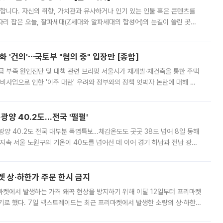
합니다. 자신의 취향, 가치관과 유사하거나 인기 있는 인물 혹은 콘텐츠를
'가 자리 잡은 오늘, 잘파세대(Z세대와 알파세대의 합성어)의 눈길이 쏠린 곳은
리는 공연장. 응원봉만큼이나 눈에 띄는 게 있습니다. 공연이 시작되기
 '건의'⋯국토부 "협의 중" 입장만 [종합]
급 부족 원인진단 및 대책 관련 브리핑 서울시가 재개발·재건축을 통한 주택
비사업으로 인한 '이주 대란' 우려와 정부와의 정책 엇박자 논란에 대해 정
실장은 2031년까지 31만 가구 착공 목표에 차질이 없다는 입장이나,
·광양 40.2도…전국 '펄펄'
·광양 40.2도 전국 대부분 폭염특보…체감온도도 곳곳 38도 넘어 8일 동해
지속 서울 노원구의 기온이 40도를 넘어선 데 이어 경기 하남과 전남 광양
. 전국 대부분 지역에 폭염특보가 내려진 가운데 곳곳에서 39~40도 안팎
켓 상·하한가 주문 한시 금지
마켓에서 발생하는 가격 왜곡 현상을 방지하기 위해 이달 12일부터 프리마켓
기로 했다. 7일 넥스트레이드는 최근 프리마켓에서 발생한 소량의 상·하한
, 주문 오류로 인한 가격 급등락을 최소화하기 위한 비상 대응방안을 발표