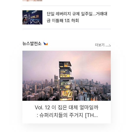
까지 튼튼”
단일 레버리지 규제 일주일…거래대
금 이틀째 1조 하회
뉴스발전소
Vol. 12 이 집은 대체 얼마일까
: 슈퍼리치들의 주거지 [THE
RARE]