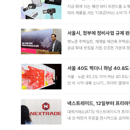
지금 화제 되는 패션·뷰티 트렌드를 소개
따라 제품을 사는 '디토(Ditto) 소비
어디일까요? 아이돌 콘서트 시작을 기다
서울시, 정부에 정비사업 규제 완화
명노준 주택실장, 재개발·재건축 주택공
공급 확대 방침을 거듭 강조한 가운데 정
면 반박하고 나섰다. 명노준 서울시 주택
서울 40도 찍더니 하남 40.8도
서울ㆍ노원 40.2도 이어 하남 40.8도
안 비 시작·내륙 소나기…무더위·열대야 
에서도 40도를 웃도는 기온이 관측됐다
의 극심한
넥스트레이드, 12일부터 프리마
대체거래소(ATS) 넥스트레이드가 프리
내 상·하한가 주문을 한시적으로 금지하
가 체결 사례와 관련해 설명자료를 내고