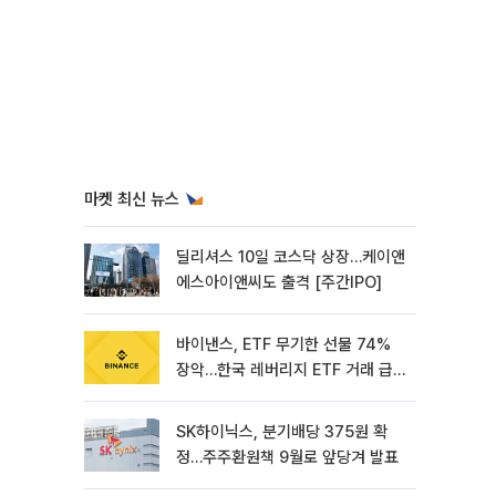
마켓 최신 뉴스
딜리셔스 10일 코스닥 상장…케이앤
에스아이앤씨도 출격 [주간IPO]
바이낸스, ETF 무기한 선물 74%
장악…한국 레버리지 ETF 거래 급
증 [e가상자산]
SK하이닉스, 분기배당 375원 확
정…주주환원책 9월로 앞당겨 발표