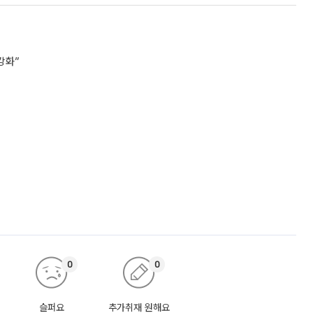
강화”
0
0
슬퍼요
추가취재 원해요