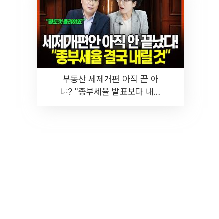
부동산 세제개편 아직 끝 아
냐? "종부세율 발표보다 내릴
것" 장기거주·양도세 전망 I 집
땅지성 I 김인만, 진미윤