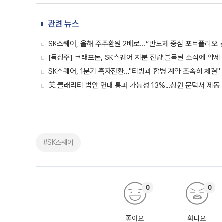
관련 뉴스
SK스퀘어, 올해 주주환원 2배로...“반도체 중심 포트폴리오 
[특징주] 크래프톤, SK스퀘어 지분 전량 블록딜 소식에 약세
SK스퀘어, 1분기 흑자전환…"티빙과 합병 계약 조속히 체결"
美 클래리티 법안 연내 통과 가능성 13%…상원 문턱서 제동
#SK스퀘어
0
0
좋아요
화나요