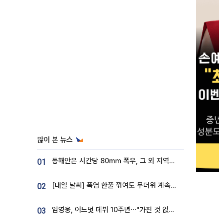
많이 본 뉴스
동해안은 시간당 80㎜ 폭우, 그 외 지역은 폭염…‘극과 극 날씨’
01
[내일 날씨] 폭염 한풀 꺾여도 무더위 계속⋯동해안 이틀 연속 비
02
임영웅, 어느덧 데뷔 10주년⋯"가진 것 없던 시절, 내 앞엔 20명의 팬뿐"
03