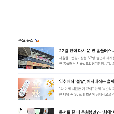
주요 뉴스
22일 만에 다시 문 연 홈플러스
서울월드컵경기장점 67명 출근해 재개점 
연 홈플러스 서울월드컵경기장점. 7일 
우유, 과일 같은 신선식품이 차근차근 자
입추매직 '불발', 처서매직은 올
“와 이제 시원한 거 같아” 단체 ‘뇌손상
한 더위 속 30도대 초반이 상대적으로
지역에 있었습니다. 7월 말에는 서풍과
콘서트 갈 때 응원봉만?⋯'최애'