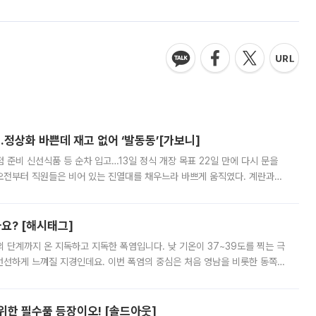
…정상화 바쁜데 재고 없어 ‘발동동’[가보니]
준비 신선식품 등 순차 입고…13일 정식 개장 목표 22일 만에 다시 문을
오전부터 직원들은 비어 있는 진열대를 채우느라 바쁘게 움직였다. 계란과
리를 잡기 시작했지만, 매장 곳곳엔 여전히 텅 빈 매대가 먼저 눈에 들어왔
까요? [해시태그]
’의 단계까지 온 지독하고 지독한 폭염입니다. 낮 기온이 37~39도를 찍는 극
 선선하게 느껴질 지경인데요. 이번 폭염의 중심은 처음 영남을 비롯한 동쪽
 북서풍이 산맥을 넘어 영남 쪽으로 내려오면서 뜨겁고 건조해졌는데요.
 위한 필수품 등장이오! [솔드아웃]