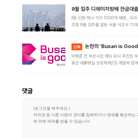
9월 입주 디에이치방배 잔금대출
KB·신한·하나 각각 1000억 배정…우
조정 9월 입주를 앞둔 서울 서초구 ‘디
은행과 NH농협은행도 대출 취급을 검토
민은행
논란의 'Busan is Go
단독
박형준 전 부산시장 재임 당시 추진된 부산
용산 대통령실 상징체계(CI) 개발에 참
도시브랜드 사업이 공개 이후 시민 공감
댓글