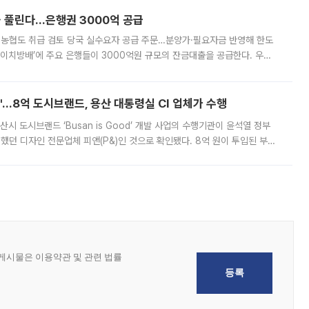
 풀린다…은행권 3000억 공급
리·농협도 취급 검토 당국 실수요자 공급 주문…분양가·필요자금 반영해 한도
에이치방배’에 주요 은행들이 3000억원 규모의 잔금대출을 공급한다. 우리
하고 있어 향후 공급 규모가 늘어날 전망이다. 7일 금융권에 따르면 KB국
od'…8억 도시브랜드, 용산 대통령실 CI 업체가 수행
시 도시브랜드 ‘Busan is Good’ 개발 사업의 수행기관이 윤석열 정부
여했던 디자인 전문업체 피앤(P&)인 것으로 확인됐다. 8억 원이 투입된 부산
 부족과 디자인 정체성 논란에 휩싸였던 만큼, 사업 선정 과정과 결과물에