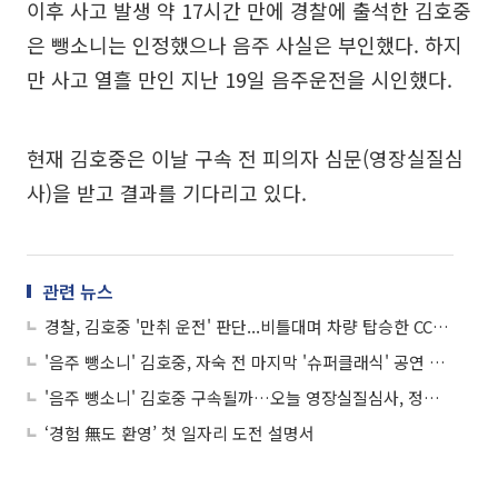
이후 사고 발생 약 17시간 만에 경찰에 출석한 김호중
은 뺑소니는 인정했으나 음주 사실은 부인했다. 하지
만 사고 열흘 만인 지난 19일 음주운전을 시인했다.
현재 김호중은 이날 구속 전 피의자 심문(영장실질심
사)을 받고 결과를 기다리고 있다.
관련 뉴스
경찰, 김호중 '만취 운전' 판단...비틀대며 차량 탑승한 CCTV 확보
'음주 뺑소니' 김호중, 자숙 전 마지막 '슈퍼클래식' 공연 마무리…멘트는 없었다
'음주 뺑소니' 김호중 구속될까…오늘 영장실질심사, 정오께 출석
‘경험 無도 환영’ 첫 일자리 도전 설명서