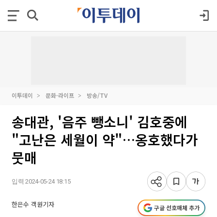
이투데이
문화·라이프
방송/TV
송대관, '음주 뺑소니' 김호중에
"고난은 세월이 약"…옹호했다가
뭇매
입력 2024-05-24 18:15
한은수 객원기자
구글 선호매체 추가