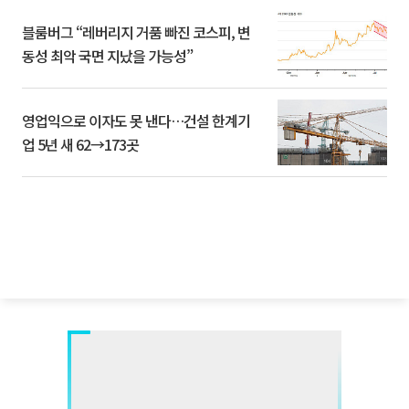
블룸버그 “레버리지 거품 빠진 코스피, 변
동성 최악 국면 지났을 가능성”
영업익으로 이자도 못 낸다…건설 한계기
업 5년 새 62→173곳