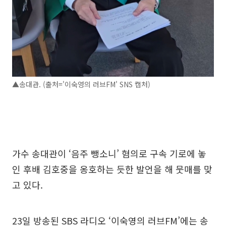
▲송대관. (출처='이숙영의 러브FM' SNS 캡처)
가수 송대관이 ‘음주 뺑소니’ 혐의로 구속 기로에 놓
인 후배 김호중을 옹호하는 듯한 발언을 해 뭇매를 맞
고 있다.
23일 방송된 SBS 라디오 ‘이숙영의 러브FM’에는 송