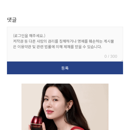
댓글
0 / 300