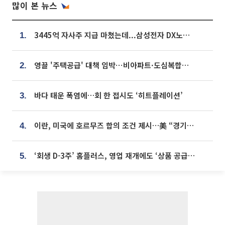
많이 본 뉴스
3445억 자사주 지급 마쳤는데...삼성전자 DX노조, 뒤늦은 '떼쓰기 집회'
1.
영끌 '주택공급' 대책 임박⋯비아파트·도심복합까지 총동원
2.
바다 태운 폭염에…회 한 접시도 ‘히트플레이션’
3.
이란, 미국에 호르무즈 합의 조건 제시…美 “경기 아직 안 끝나” [종합]
4.
‘회생 D-3주’ 홈플러스, 영업 재개에도 ‘상품 공급망’ 복구가 생존 관건
5.