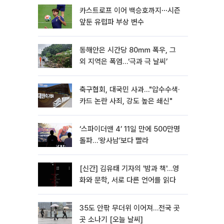
카스트로프 이어 백승호까지⋯시즌
앞둔 유럽파 부상 변수
동해안은 시간당 80㎜ 폭우, 그
외 지역은 폭염…‘극과 극 날씨’
축구협회, 대국민 사과…"압수수색·
카드 논란 사죄, 강도 높은 쇄신"
‘스파이더맨 4’ 11일 만에 500만명
돌파…‘왕사남’보다 빨라
[신간] 김유태 기자의 '밤과 책'…영
화와 문학, 서로 다른 언어를 읽다
35도 안팎 무더위 이어져…전국 곳
곳 소나기 [오늘 날씨]