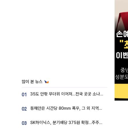
많이 본 뉴스
35도 안팎 무더위 이어져…전국 곳곳 소나기 [오늘 날씨]
01
동해안은 시간당 80㎜ 폭우, 그 외 지역은 폭염…‘극과 극 날씨’
02
SK하이닉스, 분기배당 375원 확정…주주환원책 9월로 앞당겨 발표
03