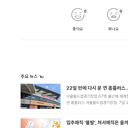
0
0
좋아요
화나요
주요 뉴스
22일 만에 다시 문 연 홈플러스
서울월드컵경기장점 67명 출근해 재개점 
연 홈플러스 서울월드컵경기장점. 7일 
우유, 과일 같은 신선식품이 차근차근 자
입추매직 '불발', 처서매직은 올