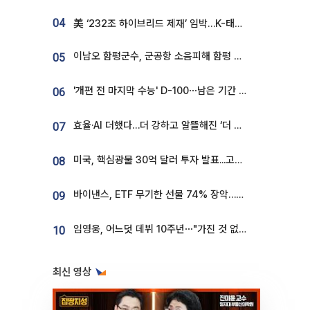
04
美 ‘232조 하이브리드 제재’ 임박…K-태양광, 불확실성 털고 날개 다나
이남오 함평군수, 군공항 소음피해 함평 보상 요구
05
'개편 전 마지막 수능' D-100⋯남은 기간 성적 올릴 전략은
06
효율·AI 더했다…더 강하고 알뜰해진 ‘더 뉴 그랜저 하이브리드’ [ET의 모빌리티]
07
미국, 핵심광물 30억 달러 투자 발표...고려아연 대미투자 언급
08
바이낸스, ETF 무기한 선물 74% 장악…한국 레버리지 ETF 거래 급증 [e가상자산]
09
임영웅, 어느덧 데뷔 10주년⋯"가진 것 없던 시절, 내 앞엔 20명의 팬뿐"
10
최신 영상