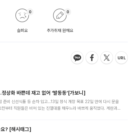
0
0
슬퍼요
추가취재 원해요
…정상화 바쁜데 재고 없어 ‘발동동’[가보니]
준비 신선식품 등 순차 입고…13일 정식 개장 목표 22일 만에 다시 문을
오전부터 직원들은 비어 있는 진열대를 채우느라 바쁘게 움직였다. 계란과
리를 잡기 시작했지만, 매장 곳곳엔 여전히 텅 빈 매대가 먼저 눈에 들어왔
까요? [해시태그]