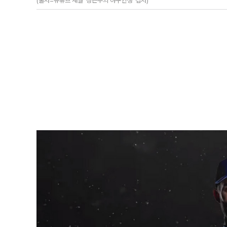
(출처=유튜브 채널 '정근우의 야구인생' 캡처)