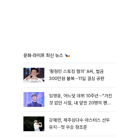
문화·라이프 최신 뉴스
'황정민 스토킹 혐의' A씨, 벌금
300만원 불복⋯11일 결심 공판
임영웅, 어느덧 데뷔 10주년⋯"가진
것 없던 시절, 내 앞엔 20명의 팬
뿐"
강채연, 제주삼다수 마스터스 선두
유지⋯첫 우승 정조준