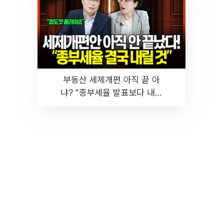
부동산 세제개편 아직 끝 아
냐? "종부세율 발표보다 내릴
것" 장기거주·양도세 전망 I 집
땅지성 I 김인만, 진미윤