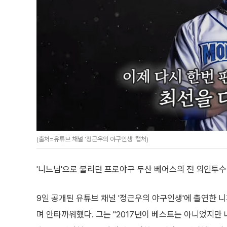
(출처=유튜브 채널 '정근우의 야구인생' 캡처)
'니느님'으로 불리던 프로야구 두산 베어스의 전 외인투수
9일 공개된 유튜브 채널 '정근우의 야구인생'에 출연한
며 안타까워했다. 그는 "2017년이 베스트는 아니었지만 내