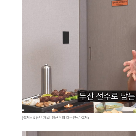
(출처=유튜브 채널 '정근우의 야구인생' 캡처)