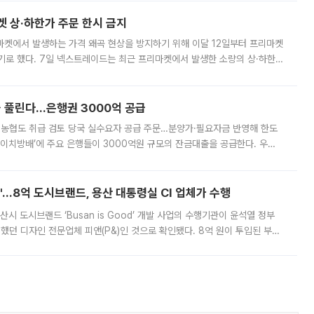
켓 상·하한가 주문 한시 금지
마켓에서 발생하는 가격 왜곡 현상을 방지하기 위해 이달 12일부터 프리마켓
기로 했다. 7일 넥스트레이드는 최근 프리마켓에서 발생한 소량의 상·하한
, 주문 오류로 인한 가격 급등락을 최소화하기 위한 비상 대응방안을 발표
 풀린다…은행권 3000억 공급
리·농협도 취급 검토 당국 실수요자 공급 주문…분양가·필요자금 반영해 한도
에이치방배’에 주요 은행들이 3000억원 규모의 잔금대출을 공급한다. 우리
하고 있어 향후 공급 규모가 늘어날 전망이다. 7일 금융권에 따르면 KB국
od'…8억 도시브랜드, 용산 대통령실 CI 업체가 수행
시 도시브랜드 ‘Busan is Good’ 개발 사업의 수행기관이 윤석열 정부
여했던 디자인 전문업체 피앤(P&)인 것으로 확인됐다. 8억 원이 투입된 부산
 부족과 디자인 정체성 논란에 휩싸였던 만큼, 사업 선정 과정과 결과물에