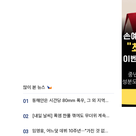
많이 본 뉴스
동해안은 시간당 80㎜ 폭우, 그 외 지역은 폭염…‘극과 극 날씨’
01
[내일 날씨] 폭염 한풀 꺾여도 무더위 계속⋯동해안 이틀 연속 비
02
임영웅, 어느덧 데뷔 10주년⋯"가진 것 없던 시절, 내 앞엔 20명의 팬뿐"
03