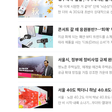
“와 이제 시원한 거 같아” 단체 ‘뇌손상
한 더위 속 30도대 초반이 상대적으로
지역에 있었습니다. 7월 말에는 서풍과
콘서트 갈 때 응원봉만?⋯'최애'
지금 화제 되는 패션·뷰티 트렌드를 소개
따라 제품을 사는 '디토(Ditto) 소비
어디일까요? 아이돌 콘서트 시작을 기다
서울시, 정부에 정비사업 규제 완화
명노준 주택실장, 재개발·재건축 주택공
공급 확대 방침을 거듭 강조한 가운데 정
면 반박하고 나섰다. 명노준 서울시 주택
서울 40도 찍더니 하남 40.8도
서울ㆍ노원 40.2도 이어 하남 40.8도
안 비 시작·내륙 소나기…무더위·열대야 
에서도 40도를 웃도는 기온이 관측됐다