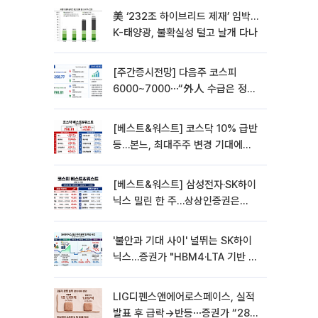
美 ‘232조 하이브리드 제재’ 임박…
K-태양광, 불확실성 털고 날개 다나
[주간증시전망] 다음주 코스피
6000~7000⋯“外人 수급은 정책
이 변수”
[베스트&워스트] 코스닥 10% 급반
등…본느, 최대주주 변경 기대에
270% 폭등
[베스트&워스트] 삼성전자·SK하이
닉스 밀린 한 주…상상인증권은
85% 급등
'불안과 기대 사이' 널뛰는 SK하이
닉스…증권가 "HBM4·LTA 기반 펀
터멘털 견고"
LIG디펜스앤에어로스페이스, 실적
발표 후 급락→반등⋯증권가 “28년