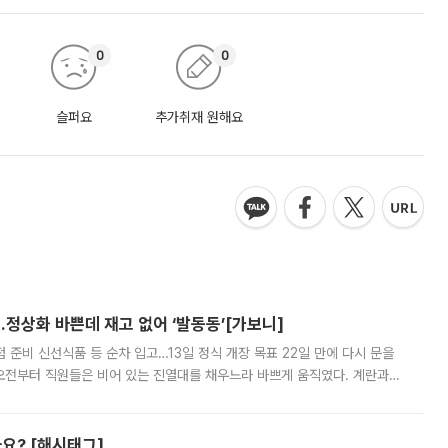
0
0
슬퍼요
추가취재 원해요
…정상화 바쁜데 재고 없어 ‘발동동’[가보니]
준비 신선식품 등 순차 입고…13일 정식 개장 목표 22일 만에 다시 문을
오전부터 직원들은 비어 있는 진열대를 채우느라 바쁘게 움직였다. 계란과
리를 잡기 시작했지만, 매장 곳곳엔 여전히 텅 빈 매대가 먼저 눈에 들어왔
까요? [해시태그]