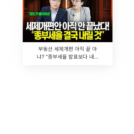
부동산 세제개편 아직 끝 아
냐? "종부세율 발표보다 내릴
것" 장기거주·양도세 전망 I 집
땅지성 I 김인만, 진미윤