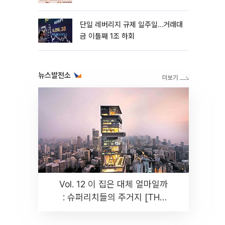
까지 튼튼”
단일 레버리지 규제 일주일…거래대
금 이틀째 1조 하회
뉴스발전소
Vol. 12 이 집은 대체 얼마일까
: 슈퍼리치들의 주거지 [THE
RARE]