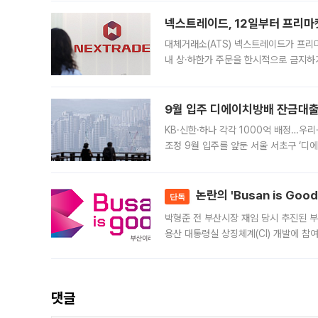
의 극심한
넥스트레이드, 12일부터 프리마
대체거래소(ATS) 넥스트레이드가 프리
내 상·하한가 주문을 한시적으로 금지하
가 체결 사례와 관련해 설명자료를 내고
9월 입주 디에이치방배 잔금대출
KB·신한·하나 각각 1000억 배정…우
조정 9월 입주를 앞둔 서울 서초구 ‘디
은행과 NH농협은행도 대출 취급을 검토
민은행
논란의 'Busan is Go
단독
박형준 전 부산시장 재임 당시 추진된 부산
용산 대통령실 상징체계(CI) 개발에 참
도시브랜드 사업이 공개 이후 시민 공감
댓글