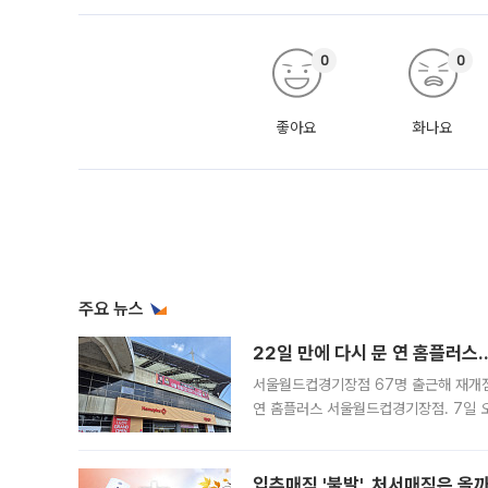
0
0
좋아요
화나요
주요 뉴스
22일 만에 다시 문 연 홈플러스
서울월드컵경기장점 67명 출근해 재개점 
연 홈플러스 서울월드컵경기장점. 7일 
우유, 과일 같은 신선식품이 차근차근 자
입추매직 '불발', 처서매직은 올