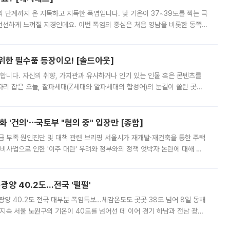
’의 단계까지 온 지독하고 지독한 폭염입니다. 낮 기온이 37~39도를 찍는 극
 선선하게 느껴질 지경인데요. 이번 폭염의 중심은 처음 영남을 비롯한 동쪽
 북서풍이 산맥을 넘어 영남 쪽으로 내려오면서 뜨겁고 건조해졌는데요.
 위한 필수품 등장이오! [솔드아웃]
합니다. 자신의 취향, 가치관과 유사하거나 인기 있는 인물 혹은 콘텐츠를
'가 자리 잡은 오늘, 잘파세대(Z세대와 알파세대의 합성어)의 눈길이 쏠린 곳은
리는 공연장. 응원봉만큼이나 눈에 띄는 게 있습니다. 공연이 시작되기
 '건의'⋯국토부 "협의 중" 입장만 [종합]
급 부족 원인진단 및 대책 관련 브리핑 서울시가 재개발·재건축을 통한 주택
비사업으로 인한 '이주 대란' 우려와 정부와의 정책 엇박자 논란에 대해 정
실장은 2031년까지 31만 가구 착공 목표에 차질이 없다는 입장이나,
·광양 40.2도…전국 '펄펄'
·광양 40.2도 전국 대부분 폭염특보…체감온도도 곳곳 38도 넘어 8일 동해
지속 서울 노원구의 기온이 40도를 넘어선 데 이어 경기 하남과 전남 광양
. 전국 대부분 지역에 폭염특보가 내려진 가운데 곳곳에서 39~40도 안팎