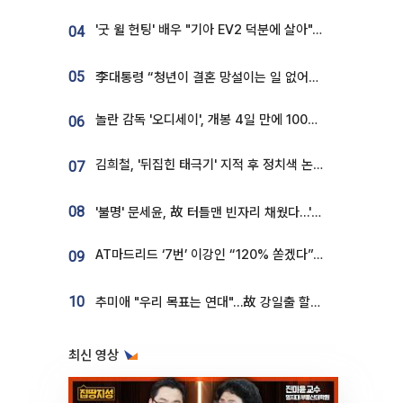
'굿 윌 헌팅' 배우 "기아 EV2 덕분에 살아"…교통사고 후 안전성 극찬
04
05
李대통령 “청년이 결혼 망설이는 일 없어야...제도상 불이익 조사”
놀란 감독 '오디세이', 개봉 4일 만에 100만 돌파⋯'왕사남' 보다 빠르다
06
김희철, '뒤집힌 태극기' 지적 후 정치색 논란…"좌우 떠나 우리나라 국기"
07
08
'불명' 문세윤, 故 터틀맨 빈자리 채웠다…'거북이' 눈물의 최종 우승
AT마드리드 ‘7번’ 이강인 “120% 쏟겠다”⋯시메오네 감독 “필요한 선수”
09
10
추미애 "우리 목표는 연대"…故 강일출 할머니 흉상 제막
최신 영상