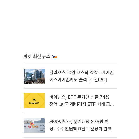
마켓 최신 뉴스
딜리셔스 10일 코스닥 상장…케이앤
에스아이앤씨도 출격 [주간IPO]
바이낸스, ETF 무기한 선물 74%
장악…한국 레버리지 ETF 거래 급
증 [e가상자산]
SK하이닉스, 분기배당 375원 확
정…주주환원책 9월로 앞당겨 발표