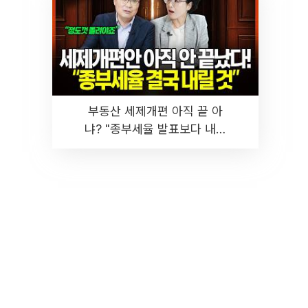
부동산 세제개편 아직 끝 아
냐? "종부세율 발표보다 내릴
것" 장기거주·양도세 전망 I 집
땅지성 I 김인만, 진미윤