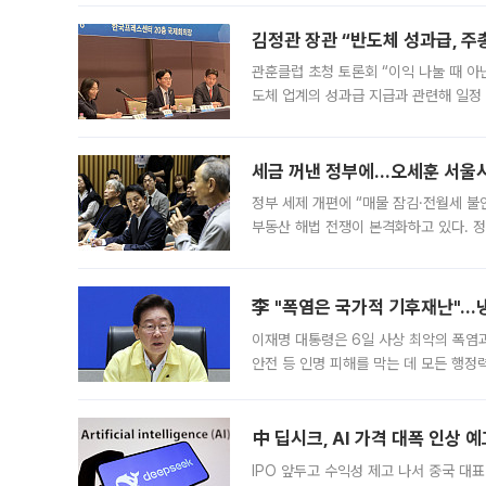
편을
김정관 장관 “반도체 성과급, 
관훈클럽 초청 토론회 “이익 나눌 때 아
도체 업계의 성과급 지급과 관련해 일정
최근 상법·자본시장법 개정으로 기업 지
세금 꺼낸 정부에…오세훈 서울시장
정부 세제 개편에 “매물 잠김·전월세 불
부동산 해법 전쟁이 본격화하고 있다. 
드를 꺼내자 서울시는 전·월세 부담만 
李 "폭염은 국가적 기후재난"…냉
이재명 대통령은 6일 사상 최악의 폭염
안전 등 인명 피해를 막는 데 모든 행
인프라 확충 계획을 내년도 예산안에 반
中 딥시크, AI 가격 대폭 인상 
IPO 앞두고 수익성 제고 나서 중국 대표