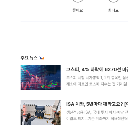
좋아요
화나요
주요 뉴스
코스피, 4% 하락에 6270선 마
코스피 시장 시가총액 1, 2위 종목인 
래소에 따르면 코스피 지수는 전 거래일 대
1.81% 내린 6478.75에 출발한 코
다. 이날 오전
ISA 계좌, 5년마다 깨라고요? 
생산적금융 ISA, 국내 투자 이자·배당
이월도 폐지…기존 계좌까지 적용청년형 
는 5년마다 계좌를 해지하라는 건가요?”