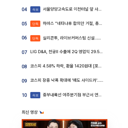
서울양양고속도로 이천터널 앞 사고 발생
04
속보
하마스 “네타냐후 합의안 거절, 총선 앞두고 시간 끌기”
05
단독
06
실리콘투, 라이브커머스팀 신설…K뷰티 ‘글로벌 판매망’ 확대[K뷰티 라방戰]
단독
LIG D&A, 천궁Ⅱ 수출에 2Q 영업익 29.5%↑…수주잔고 24.6조 [종합]
07
코스피 4.58% 하락, 환율 1420원대 [포토]
08
코스피 장중 낙폭 확대에 '매도 사이드카'…외인 2.8조'팔자'· 개인 3.1조 '사자'
09
중부내륙선 여주분기점 부근서 연이은 추돌사고 발생
10
속보
최신 영상