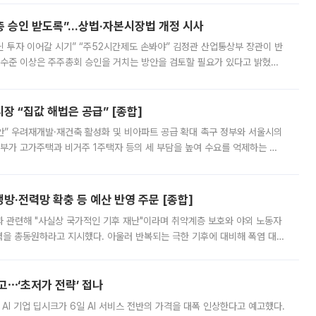
주총 승인 받도록”…상법·자본시장법 개정 시사
닌 투자 이어갈 시기” “주52시간제도 손봐야” 김정관 산업통상부 장관이 반
 수준 이상은 주주총회 승인을 거치는 방안을 검토할 필요가 있다고 밝혔다.
배구조와 주주권 강화 논의가 이어지는 가운데, 핵심 연구인력에 대한
 “집값 해법은 공급” [종합]
안” 우려재개발·재건축 활성화 및 비아파트 공급 확대 촉구 정부와 서울시의
정부가 고가주택과 비거주 1주택자 등의 세 부담을 높여 수요를 억제하는 카
키울 것이라며 세금이 아닌 공급이 근본적인 처방이라고 전면 반박했다.
방·전력망 확충 등 예산 반영 주문 [종합]
과 관련해 "사실상 국가적인 기후 재난"이라며 취약계층 보호와 야외 노동자
정력을 총동원하라고 지시했다. 아울러 반복되는 극한 기후에 대비해 폭염 대응
영하는 방안도 검토하라고 주문했다. 이 대통령은 이날 폭염·가뭄 대
예고⋯‘초저가 전략’ 접나
 AI 기업 딥시크가 6일 AI 서비스 전반의 가격을 대폭 인상한다고 예고했다.