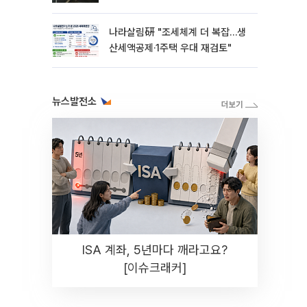
나라살림硏 "조세체계 더 복잡…생
산세액공제·1주택 우대 재검토"
뉴스발전소
ISA 계좌, 5년마다 깨라고요?
[이슈크래커]