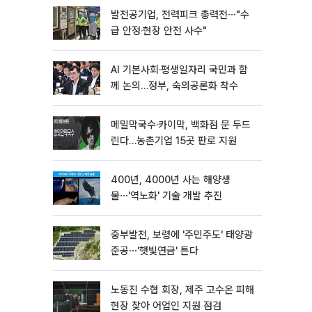
발전공기업, 전력피크 총력전⋯"수
급 안정·현장 안전 사수"
AI 기본사회·평생일자리 국민과 함
께 논의…정부, 숙의공론화 착수
메밀막국수·카이막, 백화점 문 두드
린다…농촌기업 15곳 판로 지원
400년, 4000년 사는 해양생
물⋯'역노화' 기술 개발 추진
중부발전, 보령에 '주민주도' 태양광
준공⋯'햇빛연금' 튼다
노동진 수협 회장, 제주 고수온 피해
현장 찾아 어업인 지원 점검