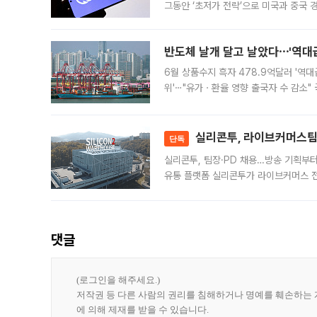
그동안 ‘초저가 전략’으로 미국과 중국
가된다. 블룸버그통신에 따르면 딥시크는
반도체 날개 달고 날았다⋯'역대급
6월 상품수지 흑자 478.9억달러 '역대
위'⋯"유가ㆍ환율 영향 출국자 수 감소" 
급 수출 호조가 매달 이어지면서 6월 
대 기
실리콘투, 라이브커머스팀 
단독
실리콘투, 팀장·PD 채용…방송 기획부
유통 플랫폼 실리콘투가 라이브커머스 전
나섰다. 국내 화장품을 해외 유통망에 공
댓글