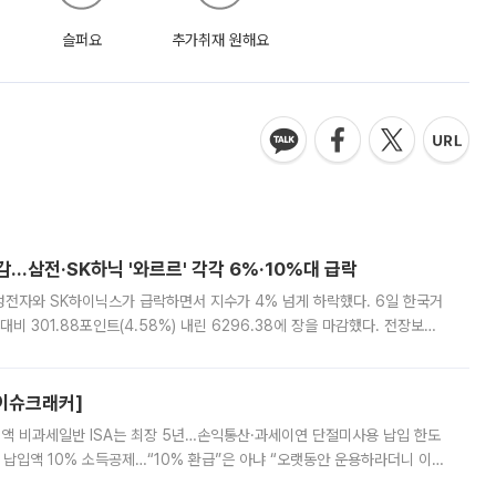
슬퍼요
추가취재 원해요
감…삼전·SK하닉 '와르르' 각각 6%·10%대 급락
삼성전자와 SK하이닉스가 급락하면서 지수가 4% 넘게 하락했다. 6일 한국거
비 301.88포인트(4.58%) 내린 6296.38에 장을 마감했다. 전장보다
스피는 장중 한때 6550.94까지 오르기도 했으나 6238.32까지 밀리기도 했
[이슈크래커]
 전액 비과세일반 ISA는 최장 5년…손익통산·과세이연 단절미사용 납입 한도
납입액 10% 소득공제…“10% 환급”은 아냐 “오랫동안 운용하라더니 이제
 ‘만능 절세 통장’으로 불리는 개인종합자산관리계좌(ISA)가 두 갈래로 개