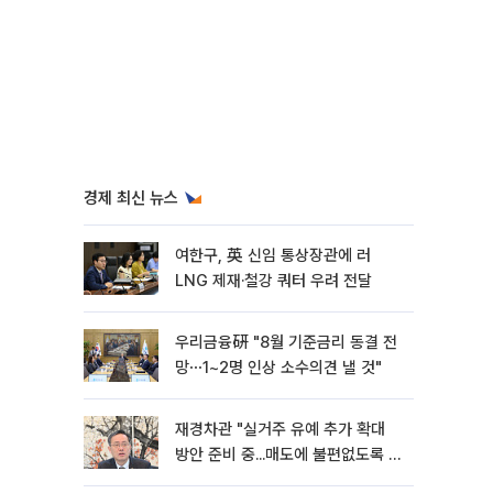
경제 최신 뉴스
여한구, 英 신임 통상장관에 러
LNG 제재·철강 쿼터 우려 전달
우리금융硏 "8월 기준금리 동결 전
망⋯1~2명 인상 소수의견 낼 것"
재경차관 "실거주 유예 추가 확대
방안 준비 중...매도에 불편없도록 노
력"