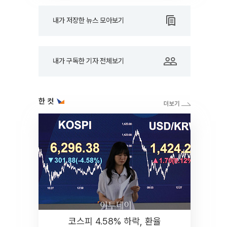
내가 저장한 뉴스 모아보기
내가 구독한 기자 전체보기
한 컷
코스피 4.58% 하락, 환율