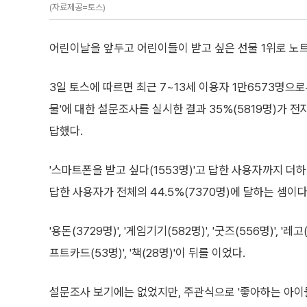
(자료제공=토스)
어린이날을 앞두고 어린이들이 받고 싶은 선물 1위로 노트
3일 토스에 따르면 최근 7~13세 이용자 1만6573명으로
물'에 대한 설문조사를 실시한 결과 35%(5819명)가 
답했다.
'스마트폰을 받고 싶다(1553명)'고 답한 사용자까지 더
답한 사용자가 전체의 44.5%(7370명)에 달하는 셈이다
'용돈(3729명)', '게임기기(582명)', '굿즈(556명)', '레고(
프트카드(53명)', '책(28명)'이 뒤를 이었다.
설문조사 보기에는 없었지만, 주관식으로 '좋아하는 아이돌