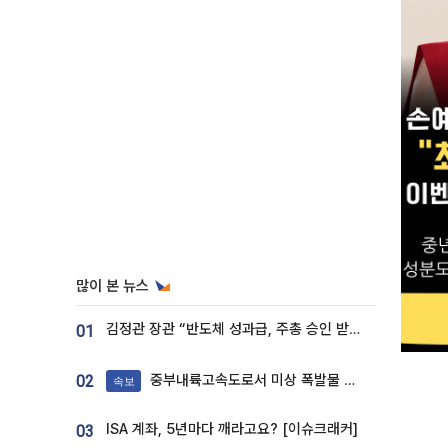
많이 본 뉴스
김정관 장관 “반도체 성과급, 주총 승인 받도록”…상법·자본시장법 개정 시사
01
중부내륙고속도로서 미상 폭발물 발견
02
속보
ISA 계좌, 5년마다 깨라고요? [이슈크래커]
03