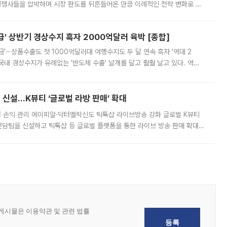
 경쟁사들을 압박하며 시장 판도를 뒤흔들어온 만큼 이례적인 전략 변화로 평
 이날 공지를 통해 구체적인 인상 폭은 공개하지 않았지만 상당한 수
' 상반기 경상수지 흑자 2000억달러 육박 [종합]
급'⋯상품수출도 첫 1000억달러대 여행수지도 두 달 연속 흑자 '역대 2
국내 경상수지가 유례없는 '반도체 수출' 날개를 달고 훨훨 날고 있다. 역대
경상수지 뿐 아니라 상반기 경상수지 흑자도 2000억달러에 근접하며 사상 최
신설…K뷰티 ‘글로벌 라방 판매’ 확대
터 손익 관리 에이피알·닥터멜락신도 틱톡샵 라이브방송 강화 글로벌 K뷰티
담팀을 신설하고 틱톡샵 등 글로벌 플랫폼을 통한 라이브 방송 판매 확대에
급하는 데서 한발 더 나아가 방송 기획과 상품 구성, 출연자 섭외, 손익