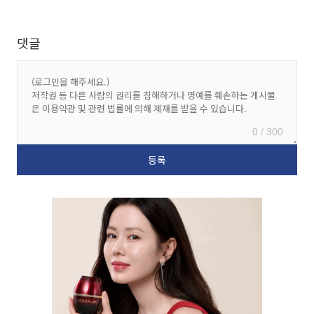
댓글
0 / 300