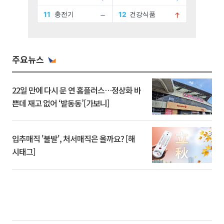
주요뉴스
22일 만에 다시 문 연 홈플러스…정상화 바
쁜데 재고 없어 ‘발동동’[가보니]
입추매직 '불발', 처서매직은 올까요? [해
시태그]