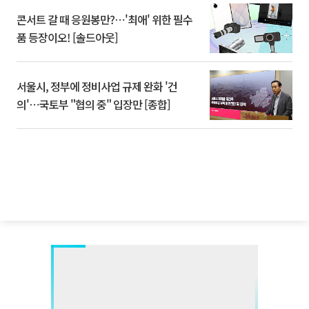
콘서트 갈 때 응원봉만?⋯'최애' 위한 필수
품 등장이오! [솔드아웃]
서울시, 정부에 정비사업 규제 완화 '건
의'⋯국토부 "협의 중" 입장만 [종합]