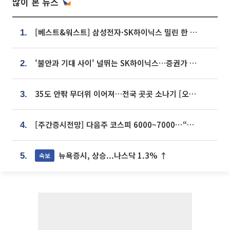
많이 본 뉴스
[베스트&워스트] 삼성전자·SK하이닉스 밀린 한 주…상상인증권은 85% 급등
1.
'불안과 기대 사이' 널뛰는 SK하이닉스…증권가 "HBM4·LTA 기반 펀터멘털 견고"
2.
35도 안팎 무더위 이어져…전국 곳곳 소나기 [오늘 날씨]
3.
[주간증시전망] 다음주 코스피 6000~7000⋯“外人 수급은 정책이 변수”
4.
뉴욕증시, 상승...나스닥 1.3% ↑
속보
5.