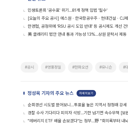
민생토론회 '공수표' 위기…81개 정책 입법 '필수'
[오늘의 주요 공시] 에스원ㆍ한국항공우주ㆍ현대건설ㆍCJ
한경협, 공정위에 ‘RSU 공시 도입 반대’ 등 공시제도 개선 건
美 클래리티 법안 연내 통과 가능성 13%…상원 문턱서 제동
#공시
#영풍정밀
#한화오션
#유니슨
#
정성욱 기자의 주요 뉴스
자세히보기
순회경선 시도별 뜯어보니…투표율 높은 지역서 정청래 강세
경찰 수사 기다리다 피의자 석방…기한 넘기면 속수무책 [보완
"레버리지 ETF 배율 손보겠다"는 정부…野 "회의록부터 내