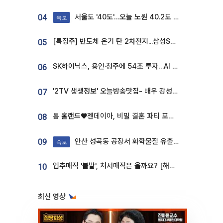
서울도 '40도'…오늘 노원 40.2도 기록
04
속보
[특징주] 반도체 온기 탄 2차전지...삼성SDI, 장 초반 7% 넘게 껑충
05
SK하이닉스, 용인·청주에 54조 투자…AI 메모리 생산기지 키운다
06
'2TV 생생정보' 오늘방송맛집- 배우 강성진 단골! 쌀국수ㆍ푸팟퐁 커리 맛집 '블○○○'
07
톰 홀랜드♥젠데이아, 비밀 결혼 파티 포착⋯호텔 대관비만 9억
08
안산 성곡동 공장서 화학물질 유출 사고 발생
09
속보
입추매직 '불발', 처서매직은 올까요? [해시태그]
10
최신 영상