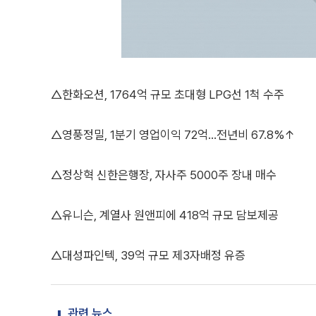
△한화오션, 1764억 규모 초대형 LPG선 1척 수주
△영풍정밀, 1분기 영업이익 72억…전년비 67.8%↑
△정상혁 신한은행장, 자사주 5000주 장내 매수
△유니슨, 계열사 원앤피에 418억 규모 담보제공
△대성파인텍, 39억 규모 제3자배정 유증
관련 뉴스