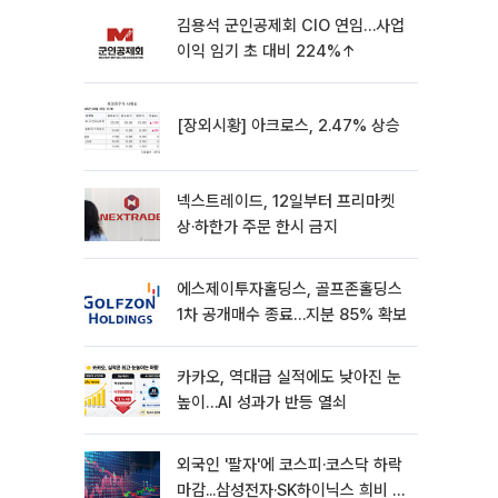
김용석 군인공제회 CIO 연임…사업
이익 임기 초 대비 224%↑
[장외시황] 아크로스, 2.47% 상승
넥스트레이드, 12일부터 프리마켓
상·하한가 주문 한시 금지
에스제이투자홀딩스, 골프존홀딩스
1차 공개매수 종료…지분 85% 확보
카카오, 역대급 실적에도 낮아진 눈
높이…AI 성과가 반등 열쇠
외국인 '팔자'에 코스피·코스닥 하락
마감...삼성전자·SK하이닉스 희비 갈