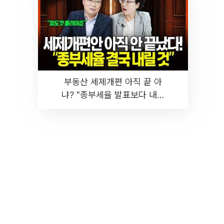
부동산 세제개편 아직 끝 아
냐? "종부세율 발표보다 내릴
것" 장기거주·양도세 전망 I 집
땅지성 I 김인만, 진미윤