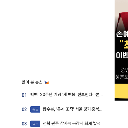
많이 본 뉴스
빅뱅, 20주년 기념 '새 뱅봉' 선보인다⋯콘서트 앞두고 팝업 개최
01
합수본, '통계 조작' 서울·경기·충북 선관위 등 추가 압수수색
02
속보
전북 완주 삼례읍 공장서 화재 발생
03
속보