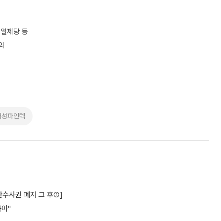
제일제당 등
의
대성파인텍
수사권 폐지 그 후①]
놔야"