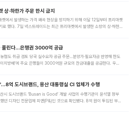
켓 상·하한가 주문 한시 금지
마켓에서 발생하는 가격 왜곡 현상을 방지하기 위해 이달 12일부터 프리마켓
기로 했다. 7일 넥스트레이드는 최근 프리마켓에서 발생한 소량의 상·하한
, 주문 오류로 인한 가격 급등락을 최소화하기 위한 비상 대응방안을 발표
 풀린다…은행권 3000억 공급
리·농협도 취급 검토 당국 실수요자 공급 주문…분양가·필요자금 반영해 한도
에이치방배’에 주요 은행들이 3000억원 규모의 잔금대출을 공급한다. 우리
하고 있어 향후 공급 규모가 늘어날 전망이다. 7일 금융권에 따르면 KB국
od'…8억 도시브랜드, 용산 대통령실 CI 업체가 수행
시 도시브랜드 ‘Busan is Good’ 개발 사업의 수행기관이 윤석열 정부
여했던 디자인 전문업체 피앤(P&)인 것으로 확인됐다. 8억 원이 투입된 부산
 부족과 디자인 정체성 논란에 휩싸였던 만큼, 사업 선정 과정과 결과물에