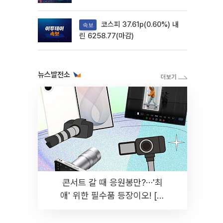
려
코스피 37.61p(0.60%) 내
속보
린 6258.77(마감)
뉴스발전소
콘서트 갈 때 응원봉만?⋯'최
애' 위한 필수품 등장이오! [솔
드아웃]