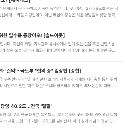
까요? [해시태그]
’의 단계까지 온 지독하고 지독한 폭염입니다. 낮 기온이 37~39도를 찍는 극
 선선하게 느껴질 지경인데요. 이번 폭염의 중심은 처음 영남을 비롯한 동쪽
 북서풍이 산맥을 넘어 영남 쪽으로 내려오면서 뜨겁고 건조해졌는데요.
 위한 필수품 등장이오! [솔드아웃]
합니다. 자신의 취향, 가치관과 유사하거나 인기 있는 인물 혹은 콘텐츠를
'가 자리 잡은 오늘, 잘파세대(Z세대와 알파세대의 합성어)의 눈길이 쏠린 곳은
리는 공연장. 응원봉만큼이나 눈에 띄는 게 있습니다. 공연이 시작되기
 '건의'⋯국토부 "협의 중" 입장만 [종합]
급 부족 원인진단 및 대책 관련 브리핑 서울시가 재개발·재건축을 통한 주택
비사업으로 인한 '이주 대란' 우려와 정부와의 정책 엇박자 논란에 대해 정
실장은 2031년까지 31만 가구 착공 목표에 차질이 없다는 입장이나,
·광양 40.2도…전국 '펄펄'
·광양 40.2도 전국 대부분 폭염특보…체감온도도 곳곳 38도 넘어 8일 동해
지속 서울 노원구의 기온이 40도를 넘어선 데 이어 경기 하남과 전남 광양
. 전국 대부분 지역에 폭염특보가 내려진 가운데 곳곳에서 39~40도 안팎