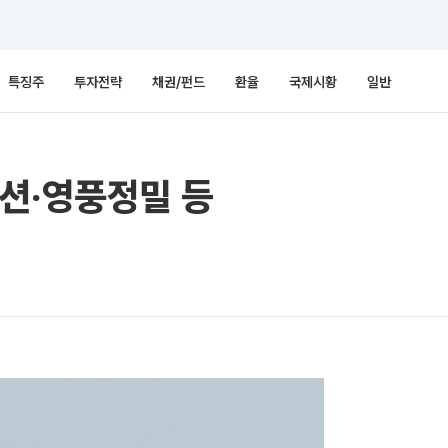
특징주
투자전략
채권/펀드
환율
국제시황
일반
션‧영풍정밀 등