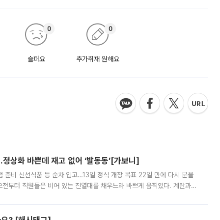
0
0
슬퍼요
추가취재 원해요
…정상화 바쁜데 재고 없어 ‘발동동’[가보니]
준비 신선식품 등 순차 입고…13일 정식 개장 목표 22일 만에 다시 문을
오전부터 직원들은 비어 있는 진열대를 채우느라 바쁘게 움직였다. 계란과
리를 잡기 시작했지만, 매장 곳곳엔 여전히 텅 빈 매대가 먼저 눈에 들어왔