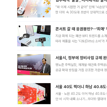
입추매직 '불발', 처서매직은 올
“와 이제 시원한 거 같아” 단체 ‘뇌손상
한 더위 속 30도대 초반이 상대적으로
지역에 있었습니다. 7월 말에는 서풍과
콘서트 갈 때 응원봉만?⋯'최애'
지금 화제 되는 패션·뷰티 트렌드를 소개
따라 제품을 사는 '디토(Ditto) 소비
어디일까요? 아이돌 콘서트 시작을 기다
서울시, 정부에 정비사업 규제 완화
명노준 주택실장, 재개발·재건축 주택공
공급 확대 방침을 거듭 강조한 가운데 정
면 반박하고 나섰다. 명노준 서울시 주택
서울 40도 찍더니 하남 40.8도
서울ㆍ노원 40.2도 이어 하남 40.8도
안 비 시작·내륙 소나기…무더위·열대야 
에서도 40도를 웃도는 기온이 관측됐다