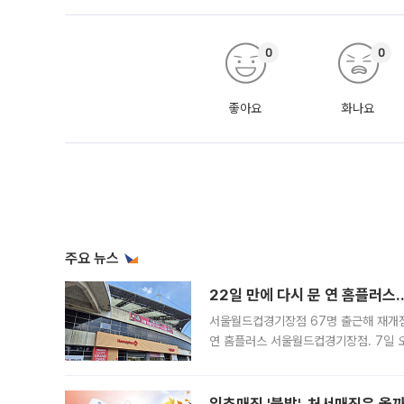
0
0
좋아요
화나요
주요 뉴스
22일 만에 다시 문 연 홈플러스
서울월드컵경기장점 67명 출근해 재개점 
연 홈플러스 서울월드컵경기장점. 7일 
우유, 과일 같은 신선식품이 차근차근 자