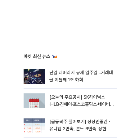
마켓 최신 뉴스
단일 레버리지 규제 일주일…거래대
금 이틀째 1조 하회
[오늘의 주요공시] SK하이닉스
·HLB·진에어·포스코홀딩스·네이버·
대우건설 등
[급등락주 짚어보기] 상상인증권ㆍ
유니켐 2연속, 본느 6연속 ‘상한
가’⋯M&A 훈풍 분 증시