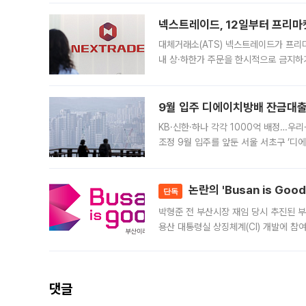
의 극심한
넥스트레이드, 12일부터 프리마
대체거래소(ATS) 넥스트레이드가 프리
내 상·하한가 주문을 한시적으로 금지하
가 체결 사례와 관련해 설명자료를 내고
9월 입주 디에이치방배 잔금대출
KB·신한·하나 각각 1000억 배정…우
조정 9월 입주를 앞둔 서울 서초구 ‘디
은행과 NH농협은행도 대출 취급을 검토
민은행
논란의 'Busan is Go
단독
박형준 전 부산시장 재임 당시 추진된 부산
용산 대통령실 상징체계(CI) 개발에 참
도시브랜드 사업이 공개 이후 시민 공감
댓글