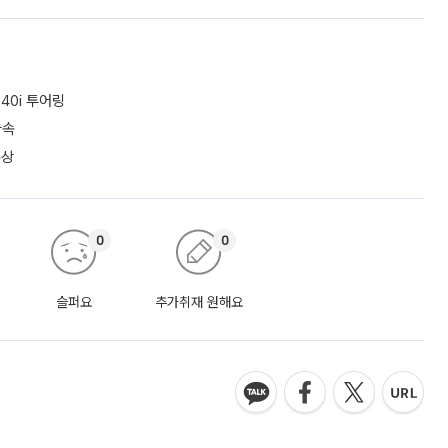
40i 투어링
가속
수상
0
0
슬퍼요
추가취재 원해요