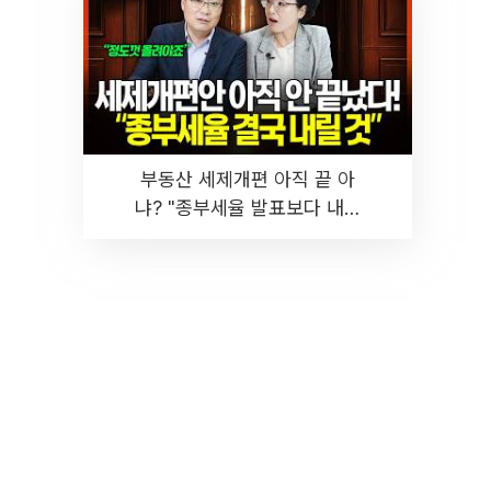
부동산 세제개편 아직 끝 아
냐? "종부세율 발표보다 내릴
것" 장기거주·양도세 전망 I 집
땅지성 I 김인만, 진미윤