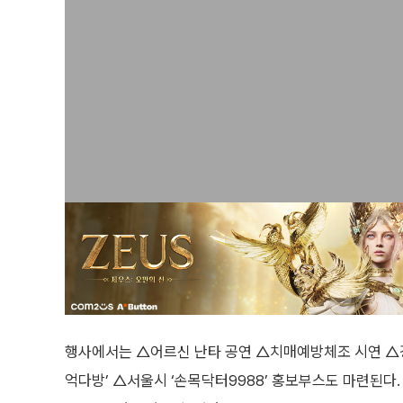
행사에서는 △어르신 난타 공연 △치매예방체조 시연 △경
억다방’ △서울시 ‘손목닥터9988’ 홍보부스도 마련된다.