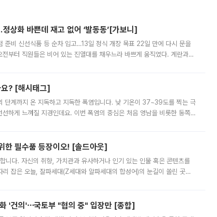
…정상화 바쁜데 재고 없어 ‘발동동’[가보니]
준비 신선식품 등 순차 입고…13일 정식 개장 목표 22일 만에 다시 문을
오전부터 직원들은 비어 있는 진열대를 채우느라 바쁘게 움직였다. 계란과
리를 잡기 시작했지만, 매장 곳곳엔 여전히 텅 빈 매대가 먼저 눈에 들어왔
까요? [해시태그]
’의 단계까지 온 지독하고 지독한 폭염입니다. 낮 기온이 37~39도를 찍는 극
 선선하게 느껴질 지경인데요. 이번 폭염의 중심은 처음 영남을 비롯한 동쪽
 북서풍이 산맥을 넘어 영남 쪽으로 내려오면서 뜨겁고 건조해졌는데요.
 위한 필수품 등장이오! [솔드아웃]
합니다. 자신의 취향, 가치관과 유사하거나 인기 있는 인물 혹은 콘텐츠를
'가 자리 잡은 오늘, 잘파세대(Z세대와 알파세대의 합성어)의 눈길이 쏠린 곳은
리는 공연장. 응원봉만큼이나 눈에 띄는 게 있습니다. 공연이 시작되기
 '건의'⋯국토부 "협의 중" 입장만 [종합]