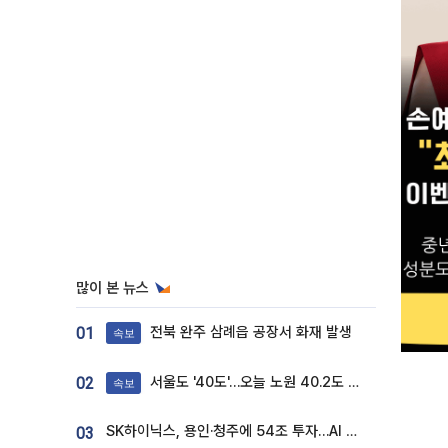
많이 본 뉴스
전북 완주 삼례읍 공장서 화재 발생
01
속보
서울도 '40도'…오늘 노원 40.2도 기록
02
속보
SK하이닉스, 용인·청주에 54조 투자…AI 메모리 생산기지 키운다
03