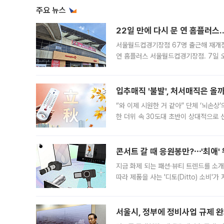
주요 뉴스
22일 만에 다시 문 연 홈플러스
서울월드컵경기장점 67명 출근해 재개점 
연 홈플러스 서울월드컵경기장점. 7일 
우유, 과일 같은 신선식품이 차근차근 자
입추매직 '불발', 처서매직은 올
“와 이제 시원한 거 같아” 단체 ‘뇌손상
한 더위 속 30도대 초반이 상대적으로
지역에 있었습니다. 7월 말에는 서풍과
콘서트 갈 때 응원봉만?⋯'최애'
지금 화제 되는 패션·뷰티 트렌드를 소개
따라 제품을 사는 '디토(Ditto) 소비
어디일까요? 아이돌 콘서트 시작을 기다
서울시, 정부에 정비사업 규제 완화