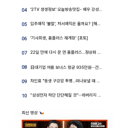
'2TV 생생정보' 오늘방송맛집- 배우 강성진 단골! 쌀국수ㆍ푸팟퐁 커리 맛집 '블○○○'
04
입추매직 '불발', 처서매직은 올까요? [해시태그]
05
'기사회생, 홈플러스 재개장' [포토]
06
22일 만에 다시 문 연 홈플러스…정상화 바쁜데 재고 없어 ‘발동동’[가보니]
07
08
日대기업 여름 보너스 평균 935만원⋯건설회사 1800만 넘어
차인표 "동생 구강암 투병…떠나보낼 때 가장 힘들었다”
09
“삼성전자 하단 단단해질 것”⋯레버리지 규제에 쏠림 완화 [찐코노미]
10
최신 영상