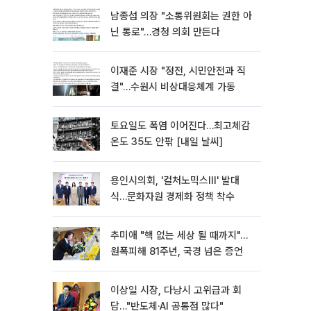
남종섭 의장 "소통위원회는 권한 아
닌 통로"…경청 의회 만든다
이재준 시장 "정전, 시민안전과 직
결"…수원시 비상대응체계 가동
토요일도 폭염 이어진다…최고체감
온도 35도 안팎 [내일 날씨]
용인시의회, '컬처노믹스Ⅲ' 발대
식…문화자원 경제화 정책 착수
추미애 "핵 없는 세상 될 때까지"…
원폭피해 81주년, 국경 넘은 증언
이상일 시장, 다낭시 고위급과 회
담…"반도체·AI 공통점 많다"