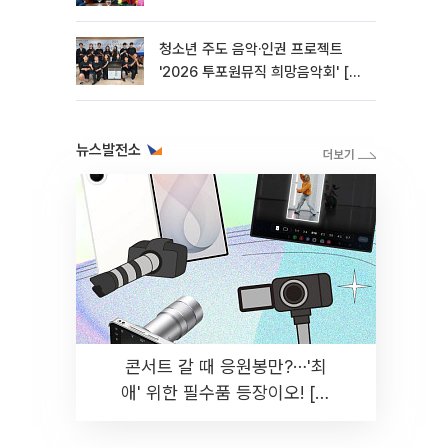
청소년 주도 음악·인권 프로젝트
'2026 투포원뮤직 희망음악회' [포
토]
뉴스발전소
콘서트 갈 때 응원봉만?⋯'최
애' 위한 필수품 등장이오! [솔
드아웃]