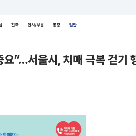
업
전국
인사/부음
동정
일반
중요”…서울시, 치매 극복 걷기 