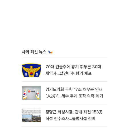
사회 최신 뉴스
70대 건물주에 흉기 휘두른 30대
세입자…살인미수 혐의 체포
경기도의회 국힘 "7조 채무는 인재
(人災)"…세수 추계 조작 의혹 제기
정명근 화성시장, 관내 하천 153곳
직접 전수조사…불법시설 정비