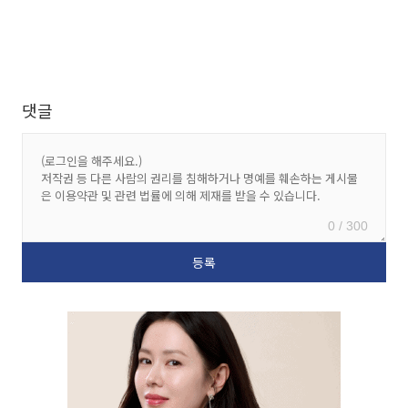
댓글
0 / 300