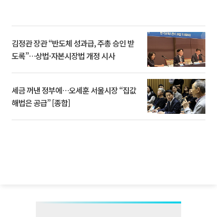
김정관 장관 “반도체 성과급, 주총 승인 받
도록”…상법·자본시장법 개정 시사
세금 꺼낸 정부에…오세훈 서울시장 “집값
해법은 공급” [종합]