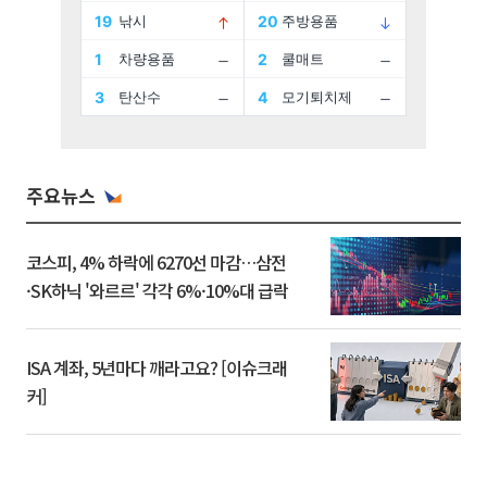
주요뉴스
코스피, 4% 하락에 6270선 마감…삼전
·SK하닉 '와르르' 각각 6%·10%대 급락
ISA 계좌, 5년마다 깨라고요? [이슈크래
커]