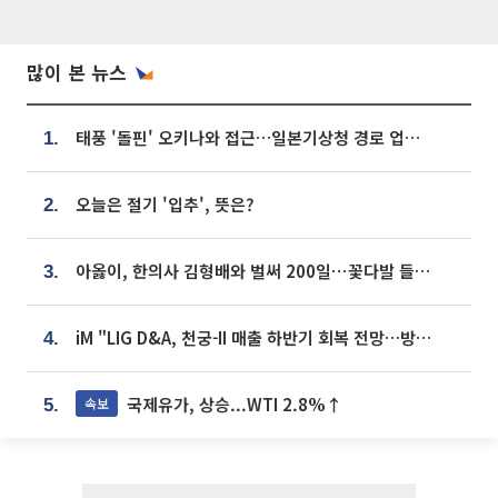
많이 본 뉴스
태풍 '돌핀' 오키나와 접근…일본기상청 경로 업데이트
1.
오늘은 절기 '입추', 뜻은?
2.
아옳이, 한의사 김형배와 벌써 200일⋯꽃다발 들고 "프러포즈 아냐"
3.
iM "LIG D&A, 천궁-II 매출 하반기 회복 전망…방산 톱픽 유지"
4.
국제유가, 상승...WTI 2.8%↑
속보
5.