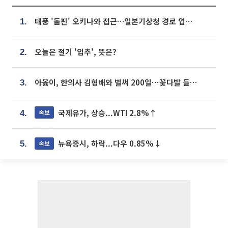
태풍 '돌핀' 오키나와 접근…일본기상청 경로 업데이트
1.
오늘은 절기 '입추', 뜻은?
2.
아옳이, 한의사 김형배와 벌써 200일⋯꽃다발 들고 "프러포즈 아냐"
3.
국제유가, 상승...WTI 2.8%↑
속보
4.
뉴욕증시, 하락...다우 0.85%↓
속보
5.