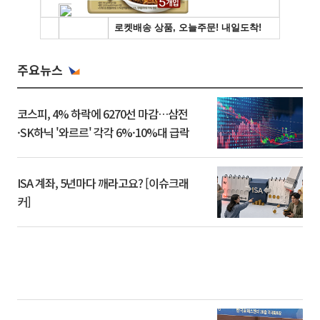
주요뉴스
코스피, 4% 하락에 6270선 마감…삼전
·SK하닉 '와르르' 각각 6%·10%대 급락
ISA 계좌, 5년마다 깨라고요? [이슈크래
커]