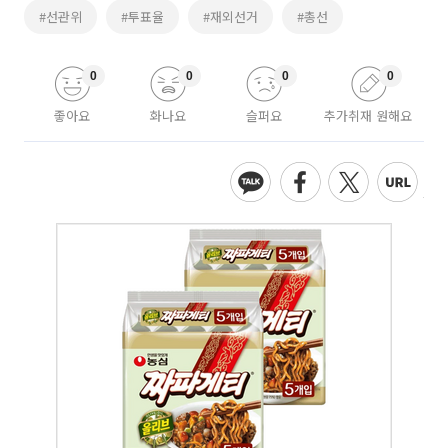
#선관위
#투표율
#재외선거
#총선
0
0
0
0
좋아요
화나요
슬퍼요
추가취재 원해요