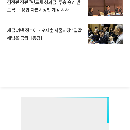
김정관 장관 “반도체 성과급, 주총 승인 받
도록”…상법·자본시장법 개정 시사
세금 꺼낸 정부에…오세훈 서울시장 “집값
해법은 공급” [종합]