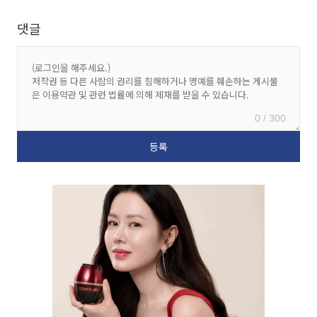
댓글
0 / 300