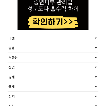
마켓
금융
부동산
산업
경제
국제
정치
사회