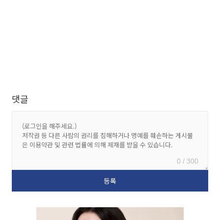
댓글
0 / 300