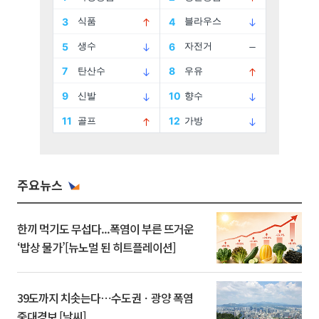
주요뉴스
한끼 먹기도 무섭다...폭염이 부른 뜨거운
‘밥상 물가’[뉴노멀 된 히트플레이션]
39도까지 치솟는다⋯수도권ㆍ광양 폭염
중대경보 [날씨]