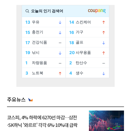
주요뉴스
코스피, 4% 하락에 6270선 마감…삼전
·SK하닉 '와르르' 각각 6%·10%대 급락