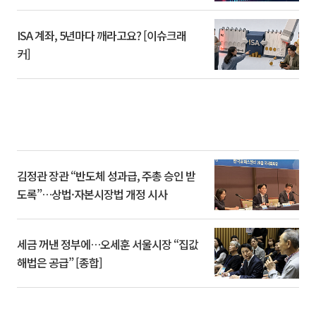
ISA 계좌, 5년마다 깨라고요? [이슈크래
커]
김정관 장관 “반도체 성과급, 주총 승인 받
도록”…상법·자본시장법 개정 시사
세금 꺼낸 정부에…오세훈 서울시장 “집값
해법은 공급” [종합]