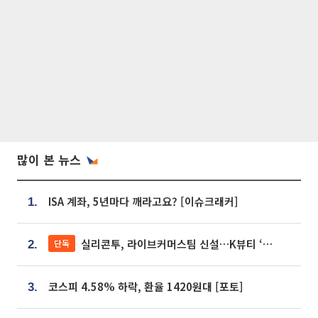
많이 본 뉴스
ISA 계좌, 5년마다 깨라고요? [이슈크래커]
1.
실리콘투, 라이브커머스팀 신설…K뷰티 ‘글로벌 판매망’ 확대[K뷰티 라방戰]
단독
2.
코스피 4.58% 하락, 환율 1420원대 [포토]
3.