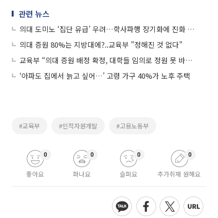
관련 뉴스
의대 도미노 ‘집단 유급’ 우려…학사파행 장기화에 진화 나선 교육부
의대 증원 80%는 지방대에?..교육부 "정해진 것 없다"
교육부 “의대 증원 배정 확정, 대학들 임의로 정원 못 바꾼다”
‘아파도 집에서 늙고 싶어…’ 고령 가구 40%가 노후 주택
#교육부
#인적자원개발
#고용노동부
0
0
0
0
좋아요
화나요
슬퍼요
추가취재 원해요