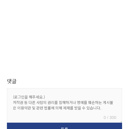
댓글
0 / 300