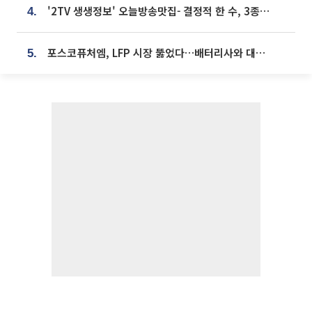
'2TV 생생정보' 오늘방송맛집- 결정적 한 수, 3종 메밀면! 메밀 소바 맛집 '의○○○○'
4.
포스코퓨처엠, LFP 시장 뚫었다…배터리사와 대규모 장기 공급 합의
5.