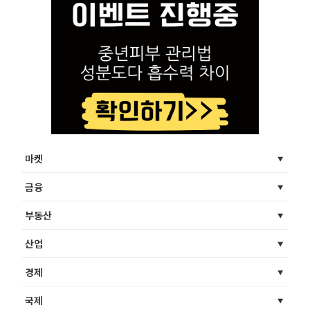
마켓
금융
부동산
산업
경제
국제