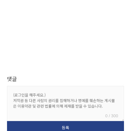
댓글
0 / 300