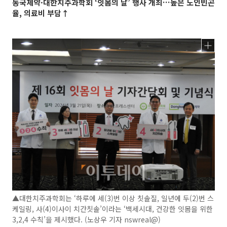
동국제약·대한치주과학회 ‘잇몸의 날’ 행사 개최…높은 노인빈곤
율, 의료비 부담↑
▲대한치주과학회는 ‘하루에 세(3)번 이상 칫솔질, 일년에 두(2)번 스
케일링, 사(4)이사이 치간칫솔’이라는 ‘백세시대, 건강한 잇몸을 위한
3,2,4 수칙’을 제시했다. (노상우 기자 nswreal@)