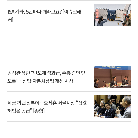
ISA 계좌, 5년마다 깨라고요? [이슈크래
커]
김정관 장관 “반도체 성과급, 주총 승인 받
도록”…상법·자본시장법 개정 시사
세금 꺼낸 정부에…오세훈 서울시장 “집값
해법은 공급” [종합]