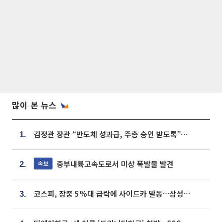
많이 본 뉴스
김정관 장관 “반도체 성과급, 주총 승인 받도록”…상법·자본시장법 개정 시사
1.
중부내륙고속도로서 미상 폭발물 발견
속보
2.
코스피, 장중 5%대 급락에 사이드카 발동…삼성·SK 동반 폭락
3.