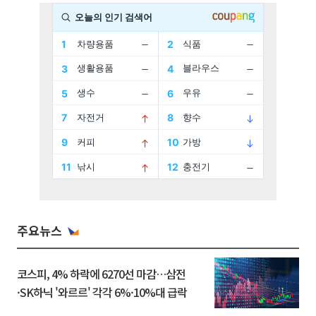
주요뉴스
코스피, 4% 하락에 6270선 마감…삼전
·SK하닉 '와르르' 각각 6%·10%대 급락