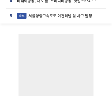
티웨이항공, 새 이름 '트리니티항공' 첫발…SSC 전략 본격화
4.
서울양양고속도로 이천터널 앞 사고 발생
속보
5.