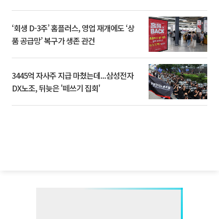
‘회생 D-3주’ 홈플러스, 영업 재개에도 ‘상
품 공급망’ 복구가 생존 관건
3445억 자사주 지급 마쳤는데...삼성전자
DX노조, 뒤늦은 '떼쓰기 집회'