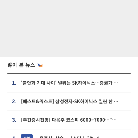
많이 본 뉴스
'불안과 기대 사이' 널뛰는 SK하이닉스…증권가 "HBM4·LTA 기반 펀터멘털 견고"
1.
[베스트&워스트] 삼성전자·SK하이닉스 밀린 한 주…상상인증권은 85% 급등
2.
[주간증시전망] 다음주 코스피 6000~7000⋯“外人 수급은 정책이 변수”
3.
속보