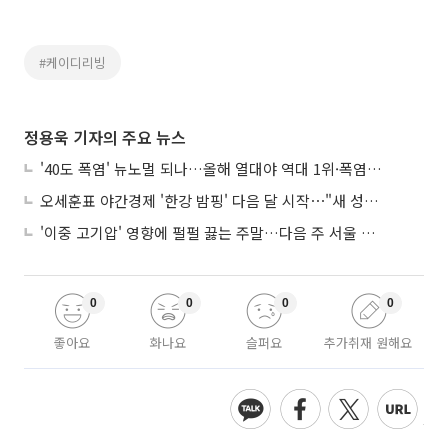
#케이디리빙
정용욱 기자의 주요 뉴스
'40도 폭염' 뉴노멀 되나…올해 열대야 역대 1위·폭염일수 평년 3배 넘어
오세훈표 야간경제 '한강 밤핑' 다음 달 시작⋯"새 성장동력 만들 것"
'이중 고기압' 영향에 펄펄 끓는 주말…다음 주 서울 포함 서쪽이 더 덥다
0
0
0
0
좋아요
화나요
슬퍼요
추가취재 원해요