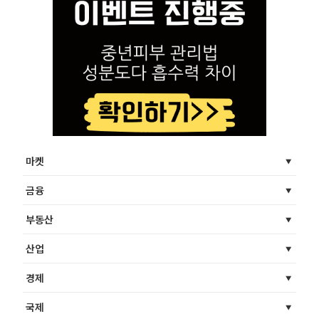
마켓
금융
부동산
산업
경제
국제