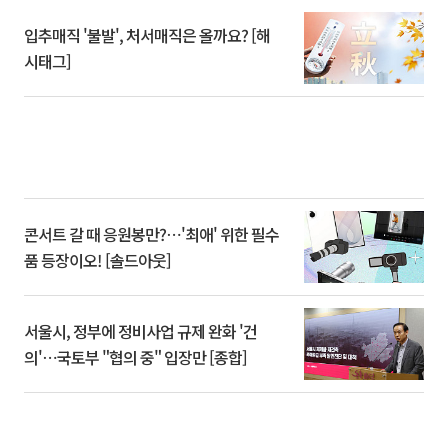
입추매직 '불발', 처서매직은 올까요? [해
시태그]
콘서트 갈 때 응원봉만?⋯'최애' 위한 필수
품 등장이오! [솔드아웃]
서울시, 정부에 정비사업 규제 완화 '건
의'⋯국토부 "협의 중" 입장만 [종합]