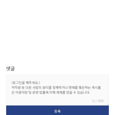
댓글
0 / 300