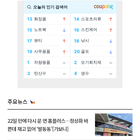
주요뉴스
22일 만에 다시 문 연 홈플러스…정상화 바
쁜데 재고 없어 ‘발동동’[가보니]