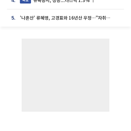
뉴욕증시, 상승...나스닥 1.3% ↑
4.
'나혼산' 류혜영, 고경표와 16년산 우정…"자취방서 부모님과 마주쳐"
5.