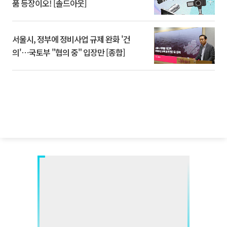
품 등장이오! [솔드아웃]
서울시, 정부에 정비사업 규제 완화 '건
의'⋯국토부 "협의 중" 입장만 [종합]