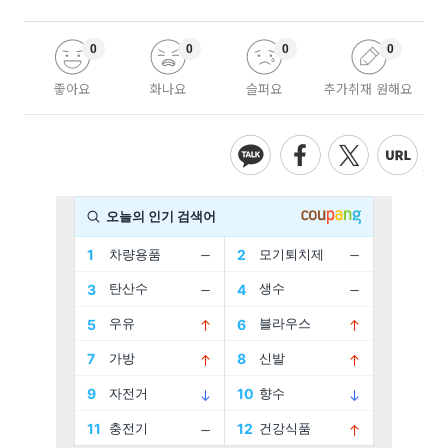
0
0
0
0
좋아요
화나요
슬퍼요
추가취재 원해요