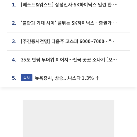
[베스트&워스트] 삼성전자·SK하이닉스 밀린 한 주…상상인증권은 85% 급등
1.
'불안과 기대 사이' 널뛰는 SK하이닉스…증권가 "HBM4·LTA 기반 펀터멘털 견고"
2.
[주간증시전망] 다음주 코스피 6000~7000⋯“外人 수급은 정책이 변수”
3.
35도 안팎 무더위 이어져…전국 곳곳 소나기 [오늘 날씨]
4.
뉴욕증시, 상승...나스닥 1.3% ↑
속보
5.