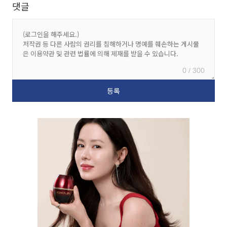
댓글
0 / 300