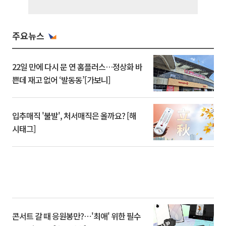
주요뉴스
22일 만에 다시 문 연 홈플러스…정상화 바
쁜데 재고 없어 ‘발동동’[가보니]
입추매직 '불발', 처서매직은 올까요? [해
시태그]
콘서트 갈 때 응원봉만?⋯'최애' 위한 필수