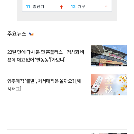
주요뉴스
22일 만에 다시 문 연 홈플러스…정상화 바
쁜데 재고 없어 ‘발동동’[가보니]
입추매직 '불발', 처서매직은 올까요? [해
시태그]