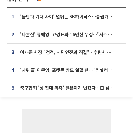
'불안과 기대 사이' 널뛰는 SK하이닉스…증권가 "HBM4·LTA 기반 펀터멘털 견고"
1.
'나혼산' 류혜영, 고경표와 16년산 우정…"자취방서 부모님과 마주쳐"
2.
이재준 시장 "정전, 시민안전과 직결"…수원시 비상대응체계 가동
3.
'차쥐뿔' 이준영, 포켓몬 카드 열혈 팬⋯"리셀러 처단할 것"
4.
축구협회 '성 접대 의혹' 일본까지 번졌다…日 심판 실명 공개
5.