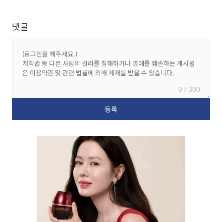
댓글
0 / 300