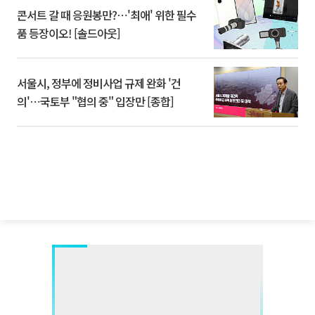
콘서트 갈 때 응원봉만?⋯'최애' 위한 필수
품 등장이오! [솔드아웃]
서울시, 정부에 정비사업 규제 완화 '건
의'⋯국토부 "협의 중" 입장만 [종합]