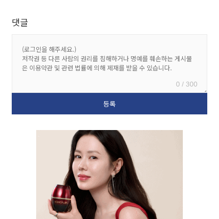
댓글
0 / 300