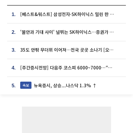
[베스트&워스트] 삼성전자·SK하이닉스 밀린 한 주…상상인증권은 85% 급등
1.
'불안과 기대 사이' 널뛰는 SK하이닉스…증권가 "HBM4·LTA 기반 펀터멘털 견고"
2.
35도 안팎 무더위 이어져…전국 곳곳 소나기 [오늘 날씨]
3.
[주간증시전망] 다음주 코스피 6000~7000⋯“外人 수급은 정책이 변수”
4.
뉴욕증시, 상승...나스닥 1.3% ↑
속보
5.