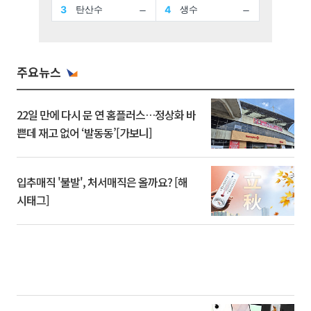
주요뉴스
22일 만에 다시 문 연 홈플러스…정상화 바
쁜데 재고 없어 ‘발동동’[가보니]
입추매직 '불발', 처서매직은 올까요? [해
시태그]