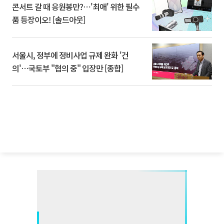
콘서트 갈 때 응원봉만?⋯'최애' 위한 필수
품 등장이오! [솔드아웃]
서울시, 정부에 정비사업 규제 완화 '건
의'⋯국토부 "협의 중" 입장만 [종합]