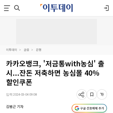
이투데이
금융
은행
카카오뱅크, '저금통with농심' 출
시...잔돈 저축하면 농심몰 40%
할인쿠폰
입력 2024-03-04 09:08
김범근 기자
구글 선호매체 추가