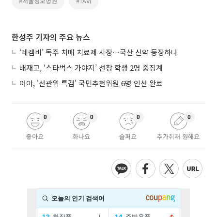
#서울성모병원
#TAVI
한성주 기자의 주요 뉴스
‘레켐비’ 독주 치매 치료제 시장…국산 신약 등장하나
배재고, ‘스타벅스 가야지’ 선창 학생 2명 중징계
여야, '선관위 특검' 국민추천위원 6명 인선 완료
0
0
0
0
좋아요
화나요
슬퍼요
추가취재 원해요