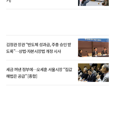
커]
김정관 장관 “반도체 성과급, 주총 승인 받
도록”…상법·자본시장법 개정 시사
세금 꺼낸 정부에…오세훈 서울시장 “집값
해법은 공급” [종합]