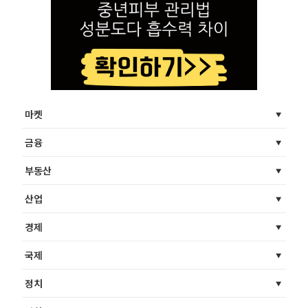
마켓
금융
부동산
산업
경제
국제
정치