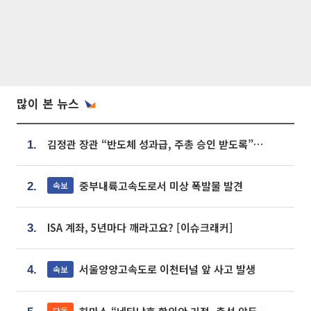
많이 본 뉴스
김정관 장관 “반도체 성과급, 주총 승인 받도록”…상법·자본시장법 개정 시사
1.
중부내륙고속도로서 미상 폭발물 발견
속보
2.
ISA 계좌, 5년마다 깨라고요? [이슈크래커]
3.
서울양양고속도로 이천터널 앞 사고 발생
속보
4.
단독