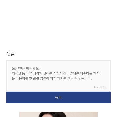
댓글
0 / 300