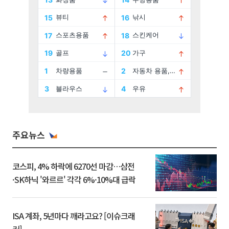
주요뉴스
코스피, 4% 하락에 6270선 마감…삼전
·SK하닉 '와르르' 각각 6%·10%대 급락
ISA 계좌, 5년마다 깨라고요? [이슈크래