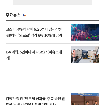
주요뉴스
코스피, 4% 하락에 6270선 마감…삼전
·SK하닉 '와르르' 각각 6%·10%대 급락
ISA 계좌, 5년마다 깨라고요? [이슈크래
커]
김정관 장관 “반도체 성과급, 주총 승인 받
도록”…상법·자본시장법 개정 시사