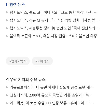
관련 뉴스
랩지노믹스, 판교 코리아바이오파크로 통합 확장 이전…"제2의 도약"
랩지노믹스, 신규 CI 공개…"마케팅 역량 강화·디지털 헬스케어 가속화"
랩지노믹스, 제놀루션 장비 美 법인 도입 “국내 진단사와 시너지…프로세스 간소화로 경쟁력 강화”
블랙록 토큰화 MMF, 유럽 시장 진출∙∙∙스테이블코인 확장
#랩지노믹스
#노바렉스
김우람 기자의 주요 뉴스
라온로보틱스, 국내 유일 차세대 반도체 공정 로봇 개발 ‘고객사 테스트 진행’
신성에스티, 2300억 규모 미국법인 가동 초읽기…북미 ESS 공략 본격화
에브리봇, 미 로봇 수출 FCC인증 보유…휴머노이드 ‘AI 두뇌’ 탑재 속도