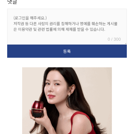
댓글
0 / 300