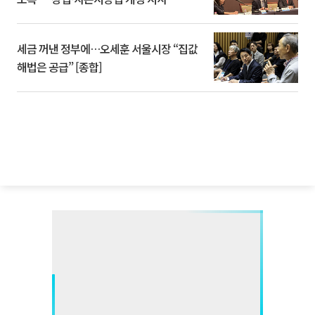
세금 꺼낸 정부에…오세훈 서울시장 “집값
해법은 공급” [종합]