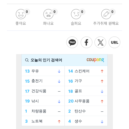
0
0
0
0
좋아요
화나요
슬퍼요
추가취재 원해요