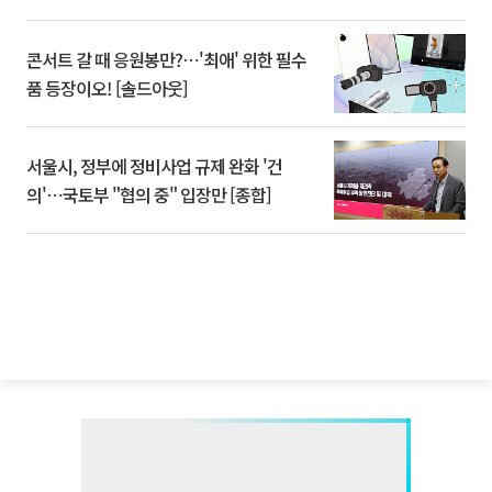
콘서트 갈 때 응원봉만?⋯'최애' 위한 필수
품 등장이오! [솔드아웃]
서울시, 정부에 정비사업 규제 완화 '건
의'⋯국토부 "협의 중" 입장만 [종합]