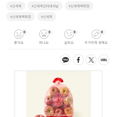
#신세계
#신세계인터내셔날
#신세게백화점
#신세계백화점
#신세계
0
0
0
0
좋아요
화나요
슬퍼요
추가취재 원해요