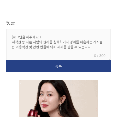
댓글
0 / 300