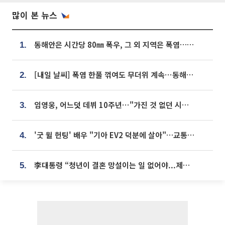
많이 본 뉴스
동해안은 시간당 80㎜ 폭우, 그 외 지역은 폭염…‘극과 극 날씨’
1.
[내일 날씨] 폭염 한풀 꺾여도 무더위 계속⋯동해안 이틀 연속 비
2.
임영웅, 어느덧 데뷔 10주년⋯"가진 것 없던 시절, 내 앞엔 20명의 팬뿐"
3.
'굿 윌 헌팅' 배우 "기아 EV2 덕분에 살아"…교통사고 후 안전성 극찬
4.
李대통령 “청년이 결혼 망설이는 일 없어야...제도상 불이익 조사”
5.