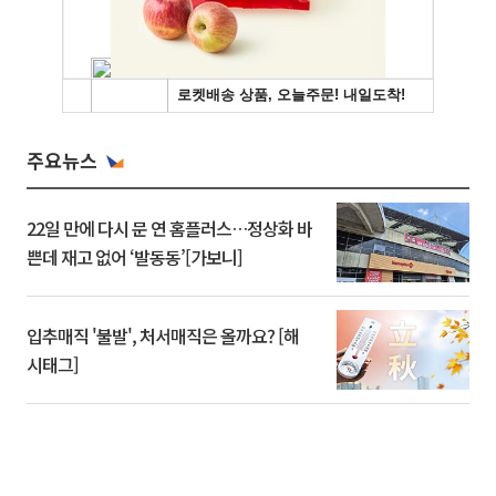
주요뉴스
22일 만에 다시 문 연 홈플러스…정상화 바
쁜데 재고 없어 ‘발동동’[가보니]
입추매직 '불발', 처서매직은 올까요? [해
시태그]