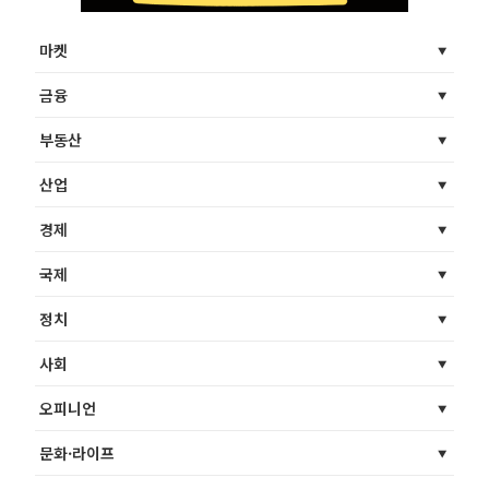
마켓
금융
부동산
산업
경제
국제
정치
사회
오피니언
문화·라이프