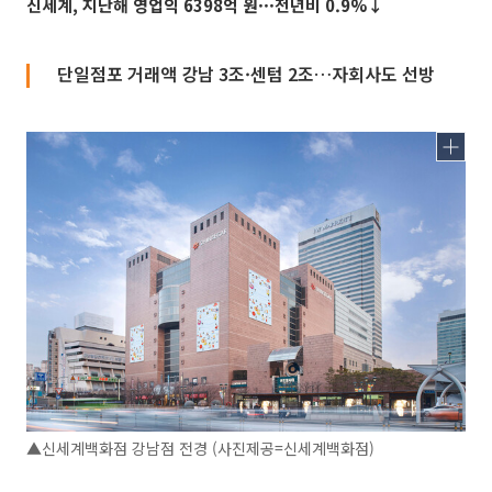
신세계, 지난해 영업익 6398억 원···전년비 0.9%↓
단일점포 거래액 강남 3조·센텀 2조…자회사도 선방
▲신세계백화점 강남점 전경 (사진제공=신세계백화점)