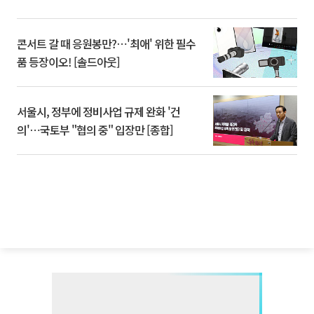
콘서트 갈 때 응원봉만?⋯'최애' 위한 필수
품 등장이오! [솔드아웃]
서울시, 정부에 정비사업 규제 완화 '건
의'⋯국토부 "협의 중" 입장만 [종합]