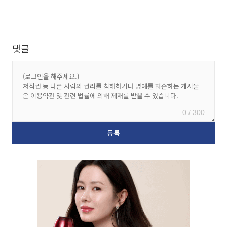
댓글
0 / 300