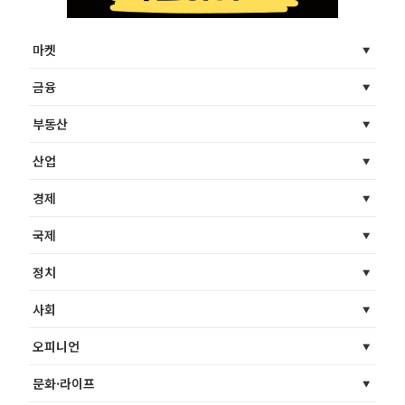
마켓
금융
부동산
산업
경제
국제
정치
사회
오피니언
문화·라이프