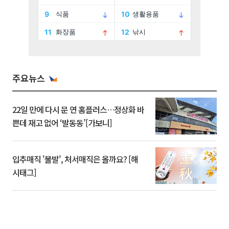
주요뉴스
22일 만에 다시 문 연 홈플러스…정상화 바
쁜데 재고 없어 ‘발동동’[가보니]
입추매직 '불발', 처서매직은 올까요? [해
시태그]