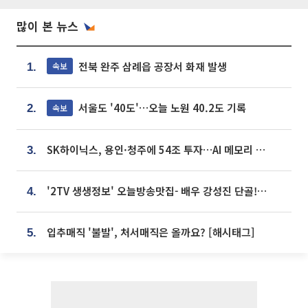
많이 본 뉴스
전북 완주 삼례읍 공장서 화재 발생
속보
1.
서울도 '40도'…오늘 노원 40.2도 기록
속보
2.
SK하이닉스, 용인·청주에 54조 투자…AI 메모리 생산기지 키운다
3.
'2TV 생생정보' 오늘방송맛집- 배우 강성진 단골! 쌀국수ㆍ푸팟퐁 커리 맛집 '블○○○'
4.
입추매직 '불발', 처서매직은 올까요? [해시태그]
5.