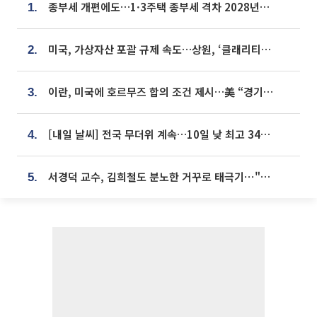
종부세 개편에도…1·3주택 종부세 격차 2028년부터 확대
1.
미국, 가상자산 포괄 규제 속도…상원, ‘클래리티법’ 9월 절차투표 추진
2.
이란, 미국에 호르무즈 합의 조건 제시…美 “경기 아직 안 끝나” [종합]
3.
[내일 날씨] 전국 무더위 계속…10일 낮 최고 34도 육박
4.
서경덕 교수, 김희철도 분노한 거꾸로 태극기⋯"엉터리는 아냐, 아쉬울 뿐"
5.