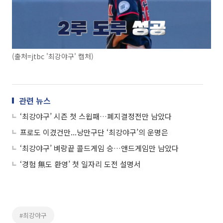
(출처=jtbc '최강야구' 캡처)
관련 뉴스
‘최강야구’ 시즌 첫 스윕패…폐지결정전만 남았다
프로도 이겼건만...낭만구단 ‘최강야구’의 운명은
‘최강야구’ 벼랑끝 콜드게임 승…앤드게임만 남았다
‘경험 無도 환영’ 첫 일자리 도전 설명서
#최강야구