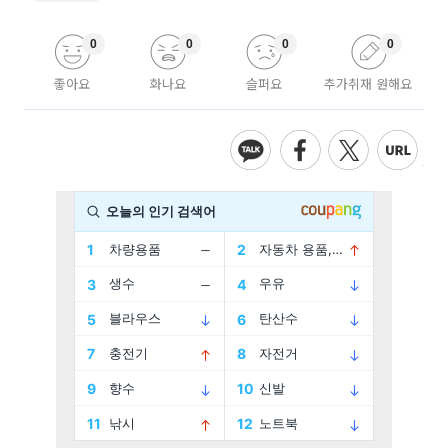
0
0
0
0
좋아요
화나요
슬퍼요
추가취재 원해요