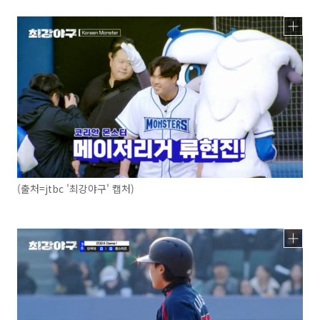
(출처=jtbc '최강야구' 캡처)