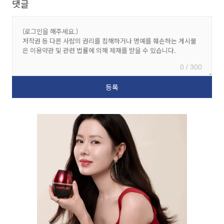
댓글
0 / 300