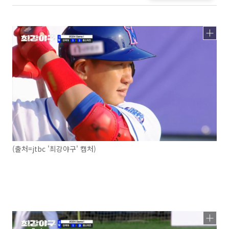
(출처=jtbc '최강야구' 캡처)