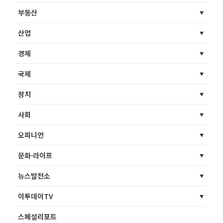
부동산
산업
경제
국제
정치
사회
오피니언
문화·라이프
뉴스발전소
이투데이TV
스페셜리포트