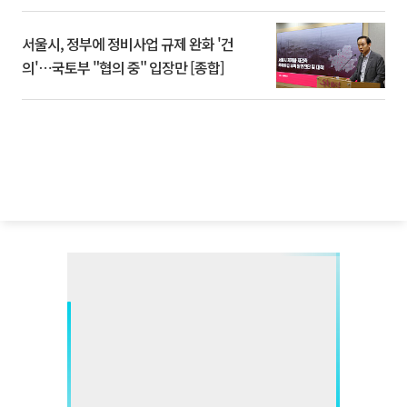
서울시, 정부에 정비사업 규제 완화 '건
의'⋯국토부 "협의 중" 입장만 [종합]