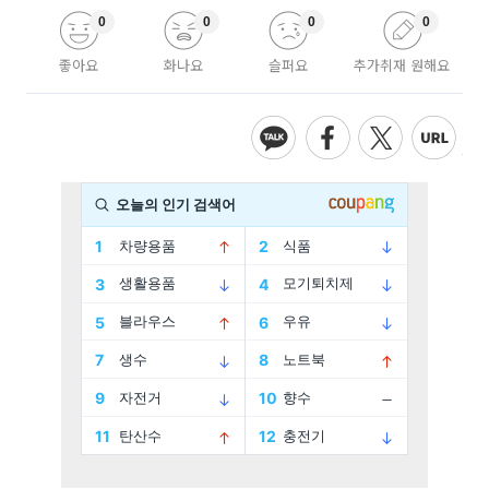
0
0
0
0
좋아요
화나요
슬퍼요
추가취재 원해요