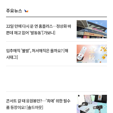
주요뉴스
22일 만에 다시 문 연 홈플러스…정상화 바
쁜데 재고 없어 ‘발동동’[가보니]
입추매직 '불발', 처서매직은 올까요? [해
시태그]
콘서트 갈 때 응원봉만?⋯'최애' 위한 필수
품 등장이오! [솔드아웃]