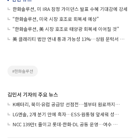
한화솔루션, 미 IRA 잠정 가이던스 발표 수혜 기대감에 강세
“한화솔루션, 미국 시장 호조로 회복세 예상”
“한화솔루션, 美 시장 호조로 태양광 회복세 이어질 것”
美 클래리티 법안 연내 통과 가능성 13%…상원 문턱서 제동
#한화솔루션
김민서 기자의 주요 뉴스
K배터리, 북미·유럽 공급망 선점전…셀부터 원료까지 현지화
LG엔솔, 2개 분기 만에 흑자…ESS·원통형 앞세워 성장 가속
NCC 139만t 줄이고 롯데·한화·DL 공동 운영…여수 1호 본궤도