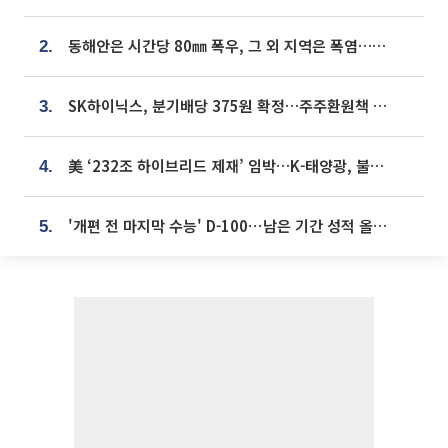
동해안은 시간당 80㎜ 폭우, 그 외 지역은 폭염…‘극과 극 날씨’
2.
SK하이닉스, 분기배당 375원 확정…주주환원책 9월로 앞당겨 발표
3.
美 ‘232조 하이브리드 제재’ 임박…K-태양광, 불확실성 털고 날개 다나
4.
'개편 전 마지막 수능' D-100⋯남은 기간 성적 올릴 전략은
5.